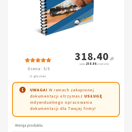
318.40
zł
258.86
(netto:
zł + VAT: 23%)
Ocena: 5/5
(1 głosów)
UWAGA!
W ramach zakupionej
dokumentacji otrzymasz
USŁUGĘ
indywidualnego opracowania
dokumentacji dla Twojej firmy!
Wersja produktu