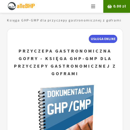
Menu
0.00
zł
y - Księga GHP-GMP dla przyczepy gastronomicznej z goframi
USŁUGA ONLINE
PRZYCZEPA GASTRONOMICZNA
GOFRY - KSIĘGA GHP-GMP DLA
PRZYCZEPY GASTRONOMICZNEJ Z
GOFRAMI