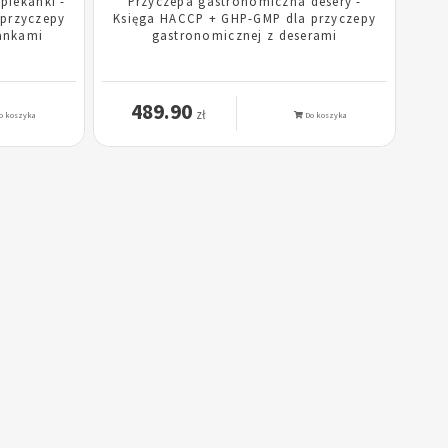
piekanki -
Przyczepa gastronomiczna desery -
przyczepy
Księga HACCP + GHP-GMP dla przyczepy
ankami
gastronomicznej z deserami
489.90
zł
o koszyka
Do koszyka