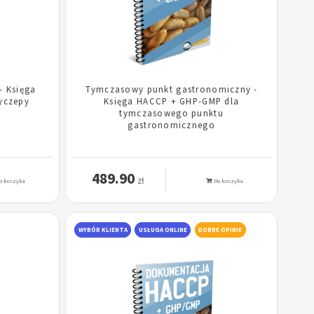
- Księga
Tymczasowy punkt gastronomiczny -
yczepy
Księga HACCP + GHP-GMP dla
tymczasowego punktu
gastronomicznego
489.90
zł
o koszyka
Do koszyka
WYBÓR KLIENTA
USŁUGA ONLINE
DOBRE OPINIE