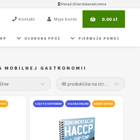
Ponad 10 lat doświadczenia
0.00
zł
Kontakt
Moje konto
BHP
OCHRONA PPOŻ
PIERWSZA POMOC
A MOBILNEJ GASTRONOMII
INIE
CZĘSTO KUPOWANY
USŁUGA ONLINE
DOBRE OPINIE