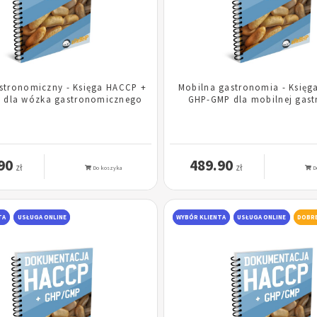
stronomiczny - Księga HACCP +
Mobilna gastronomia - Księg
 dla wózka gastronomicznego
GHP-GMP dla mobilnej gast
90
489.90
zł
zł
Do koszyka
D
TA
USŁUGA ONLINE
WYBÓR KLIENTA
USŁUGA ONLINE
DOBRE