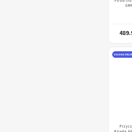
Food-tru
GMP
489.
USŁUGA ONLI
Przyc
Księga H