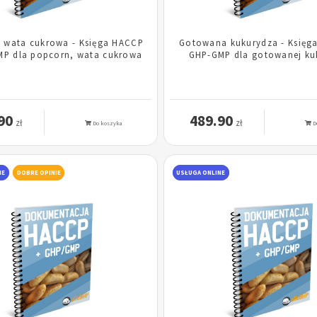
 wata cukrowa - Księga HACCP
Gotowana kukurydza - Księg
MP dla popcorn, wata cukrowa
GHP-GMP dla gotowanej ku
90
489.90
zł
zł
Do koszyka
D
NE
DOBRE OPINIE
USŁUGA ONLINE