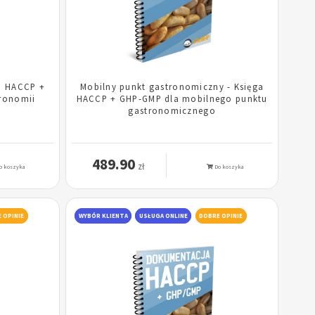
a HACCP +
Mobilny punkt gastronomiczny - Księga
ronomii
HACCP + GHP-GMP dla mobilnego punktu
gastronomicznego
489.90
zł
o koszyka
Do koszyka
 OPINIE
WYBÓR KLIENTA
USŁUGA ONLINE
DOBRE OPINIE