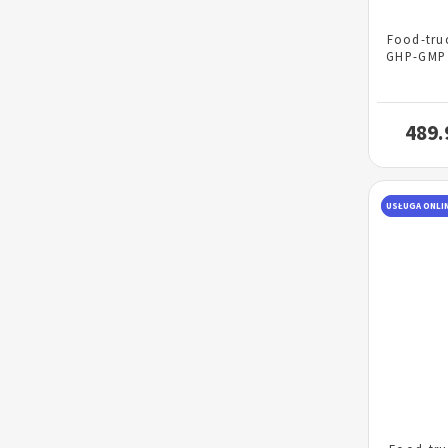
Food-tru
GHP-GMP 
489.
USŁUGA ONLI