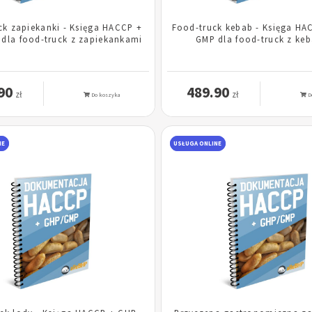
ck zapiekanki - Księga HACCP +
Food-truck kebab - Księga HA
dla food-truck z zapiekankami
GMP dla food-truck z ke
90
489.90
zł
zł
Do koszyka
D
NE
USŁUGA ONLINE