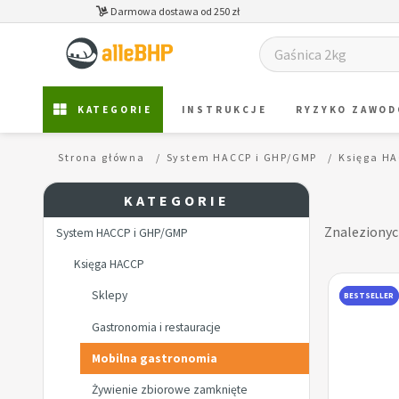
Darmowa dostawa od 250 zł
KATEGORIE
INSTRUKCJE
RYZYKO ZAWO
Strona główna
System HACCP i GHP/GMP
Księga H
KATEGORIE
Znaleziony
System HACCP i GHP/GMP
Księga HACCP
Sklepy
BESTSELLER
Gastronomia i restauracje
Mobilna gastronomia
Żywienie zbiorowe zamknięte