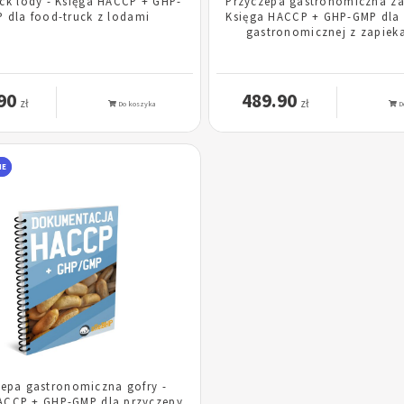
ck lody - Księga HACCP + GHP-
Przyczepa gastronomiczna za
 dla food-truck z lodami
Księga HACCP + GHP-GMP dla 
gastronomicznej z zapiek
90
489.90
zł
zł
Do koszyka
D
NE
zepa gastronomiczna gofry -
ACCP + GHP-GMP dla przyczepy