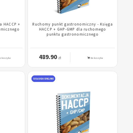
ga HACCP +
Ruchomy punkt gastronomiczny - Księga
omicznego
HACCP + GHP-GMP dla ruchomego
punktu gastronomicznego
489.90
zł
o koszyka
Do koszyka
USŁUGA ONLINE