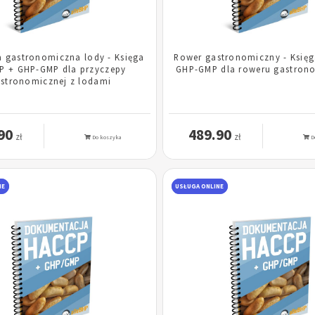
a gastronomiczna lody - Księga
Rower gastronomiczny - Księ
P + GHP-GMP dla przyczepy
GHP-GMP dla roweru gastron
stronomicznej z lodami
90
489.90
zł
zł
Do koszyka
D
NE
USŁUGA ONLINE