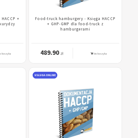
a HACCP +
Food-truck hamburgery - Księga HACCP
kurydzy
+ GHP-GMP dla food-truck z
hamburgerami
489.90
zł
o koszyka
Do koszyka
USŁUGA ONLINE