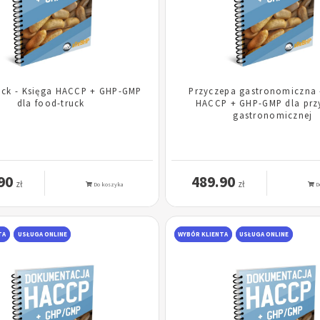
uck - Księga HACCP + GHP-GMP
Przyczepa gastronomiczna 
dla food-truck
HACCP + GHP-GMP dla prz
gastronomicznej
90
489.90
zł
zł
Do koszyka
D
TA
USŁUGA ONLINE
WYBÓR KLIENTA
USŁUGA ONLINE