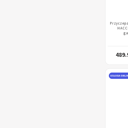
Przyczep
HACC
ga
489.
USŁUGA ONLI