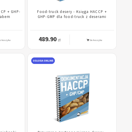
CCP + GHP-
Food-truck desery - Księga HACCP +
babem
GHP-GMP dla food-truck z deserami
489.90
zł
o koszyka
Do koszyka
USŁUGA ONLINE