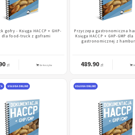
ck gofry - Księga HACCP + GHP-
Przyczepa gastronomiczna ha
 dla food-truck z goframi
Księga HACCP + GHP-GMP dla 
gastronomicznej z hambu
90
489.90
zł
zł
Do koszyka
D
TA
USŁUGA ONLINE
USŁUGA ONLINE