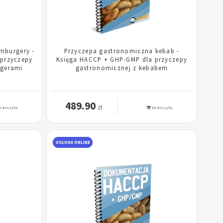
mburgery -
Przyczepa gastronomiczna kebab -
przyczepy
Księga HACCP + GHP-GMP dla przyczepy
rgerami
gastronomicznej z kebabem
489.90
zł
o koszyka
Do koszyka
USŁUGA ONLINE