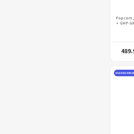
Popcorn,
+ GHP-G
489.
USŁUGA ONLI