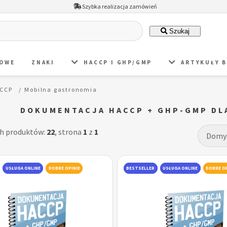
Szybka realizacja zamówień
Szukaj
DOWE
ZNAKI
HACCP I GHP/GMP
ARTYKUŁY 
ACCP
Mobilna gastronomia
DOKUMENTACJA HACCP + GHP-GMP DL
ch produktów:
22
, strona
1
z
1
USŁUGA ONLINE
DOBRE OPINIE
BESTSELLER
USŁUGA ONLINE
DOBRE OP