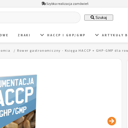
Szybka realizacja zamówień
Szukaj
DOWE
ZNAKI
HACCP I GHP/GMP
ARTYKUŁY 
nomia
Rower gastronomiczny - Księga HACCP + GHP-GMP dla ro