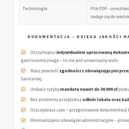
Technologia
Plik PDF - umożliw
nadaje się do wiel
DOKUMENTACJA - KSIĘGA JAKOŚCI 
Otrzymujesz
indywidualnie opracowaną dokum
gastronomicznego – to nie jest uniwersalny wzór.
Masz pewność
zgodności z obowiązującymi prz
Sanitarnej.
Unikasz ryzyka
mandatu nawet do 30 000 zł
podcz
Bez problemu przejdziesz
odbiór lokalu oraz ka
Oszczędzasz czas – przygotowanie dokumentacji l
Minimalizujesz obowiązki administracyjne – prow