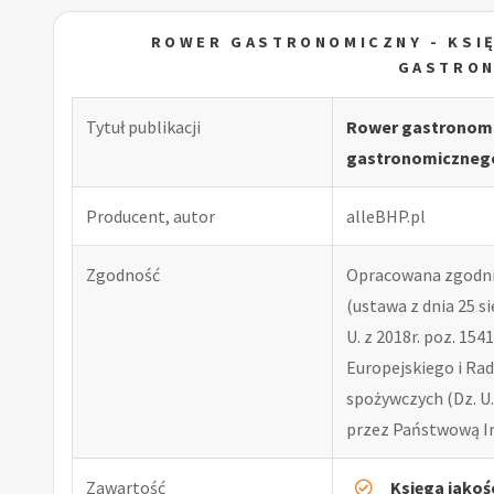
ROWER GASTRONOMICZNY - KSI
GASTRO
Tytuł publikacji
Rower gastronomi
gastronomiczneg
Producent, autor
alleBHP.pl
Zgodność
Opracowana zgodni
(ustawa z dnia 25 si
U. z 2018r. poz. 15
Europejskiego i Rad
spożywczych (Dz. U.
przez Państwową In
Zawartość
Księga jakoś