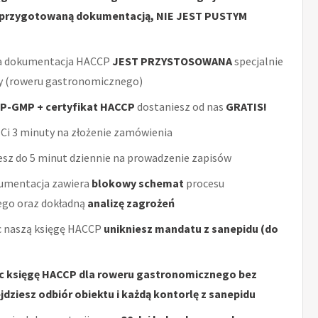
 przygotowaną dokumentacją, NIE JEST PUSTYM
a dokumentacja HACCP
JEST PRZYSTOSOWANA
specjalnie
my (roweru gastronomicznego)
P-GMP + certyfikat HACCP
dostaniesz od nas
GRATIS!
Ci 3 minuty na złożenie zamówienia
sz do 5 minut dziennie na prowadzenie zapisów
umentacja zawiera
blokowy schemat
procesu
ego oraz dokładną
analizę zagrożeń
 naszą księgę HACCP
unikniesz mandatu z sanepidu (do
c księgę HACCP dla roweru gastronomicznego bez
dziesz odbiór obiektu i każdą kontorlę z sanepidu