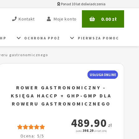
Ponad 10 lat doświadczenia
0.00
zł
Kontakt
Moje konto
BHP
OCHRONA PPOŻ
PIERWSZA POMOC
weru gastronomicznego
USŁUGA ONLINE
ROWER GASTRONOMICZNY -
KSIĘGA HACCP + GHP-GMP DLA
ROWERU GASTRONOMICZNEGO
489.90
zł
398.29
(netto:
zł + VAT: 23%)
Ocena: 5/5