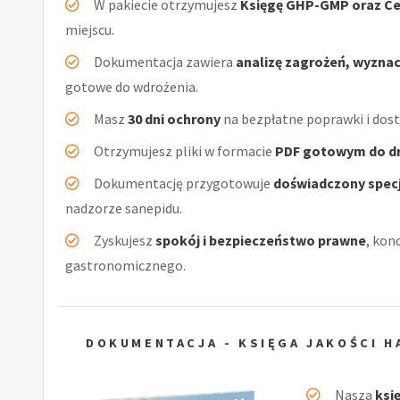
W pakiecie otrzymujesz
Księgę GHP-GMP oraz Ce
miejscu.
Dokumentacja zawiera
analizę zagrożeń, wyzna
gotowe do wdrożenia.
Masz
30 dni ochrony
na bezpłatne poprawki i dos
Otrzymujesz pliki w formacie
PDF gotowym do d
Dokumentację przygotowuje
doświadczony specj
nadzorze sanepidu.
Zyskujesz
spokój i bezpieczeństwo prawne
, kon
gastronomicznego.
DOKUMENTACJA - KSIĘGA JAKOŚCI 
Nasza
ksi