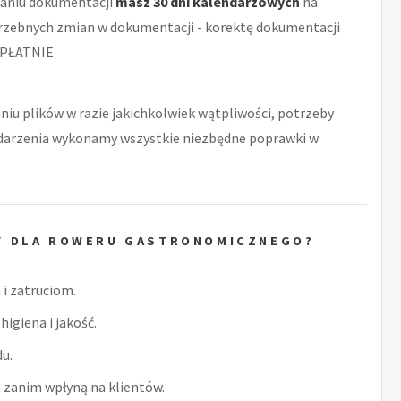
aniu dokumentacji
masz 30 dni kalendarzowych
na
rzebnych zmian w dokumentacji - korektę dokumentacji
PŁATNIE
niu plików w razie jakichkolwiek wątpliwości, potrzeby
zdarzenia wykonamy wszystkie niezbędne poprawki w
Y DLA ROWERU GASTRONOMICZNEGO?
i zatruciom.
higiena i jakość.
u.
zanim wpłyną na klientów.