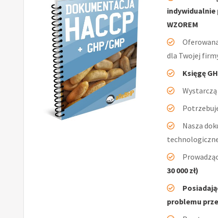
indywidualnie
WZOREM
Oferowan
dla Twojej fir
Księgę GH
Wystarczą 
Potrzebuje
Nasza dok
technologiczn
Prowadząc
30 000 zł)
Posiadają
problemu przej