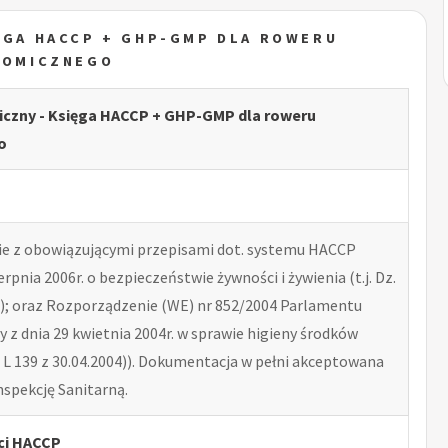
ĘGA HACCP + GHP-GMP DLA ROWERU
NOMICZNEGO
czny - Księga HACCP + GHP-GMP dla roweru
o
e z obowiązującymi przepisami dot. systemu HACCP
erpnia 2006r. o bezpieczeństwie żywności i żywienia (t.j. Dz.
41); oraz Rozporządzenie (WE) nr 852/2004 Parlamentu
y z dnia 29 kwietnia 2004r. w sprawie higieny środków
 L 139 z 30.04.2004)). Dokumentacja w pełni akceptowana
spekcję Sanitarną.
ci HACCP