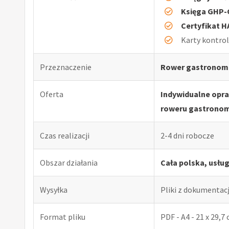
Księga GHP
Certyfikat 
Karty kontro
Przeznaczenie
Rower gastronom
Oferta
Indywidualne opr
roweru gastrono
Czas realizacji
2-4 dni robocze
Obszar działania
Cała polska, usłu
Wysyłka
Pliki z dokumentac
Format pliku
PDF - A4 - 21 x 29,7