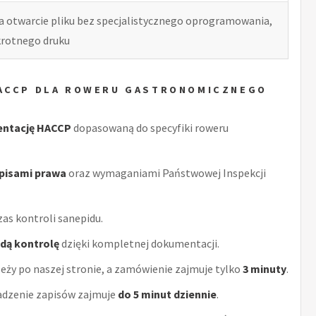
ia otwarcie pliku bez specjalistycznego oprogramowania,
okrotnego druku
HACCP DLA ROWERU GASTRONOMICZNEGO
entację HACCP
dopasowaną do specyfiki roweru
episami prawa
oraz wymaganiami Państwowej Inspekcji
as kontroli sanepidu.
żdą kontrolę
dzięki kompletnej dokumentacji.
eży po naszej stronie, a zamówienie zajmuje tylko
3 minuty
.
adzenie zapisów zajmuje
do 5 minut dziennie
.