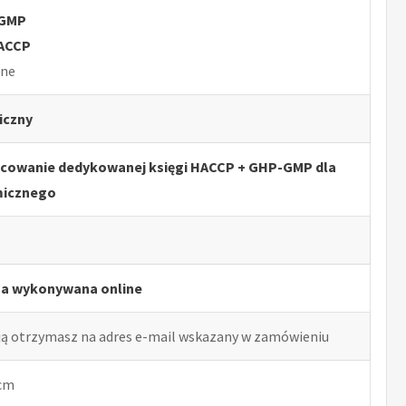
-GMP
HACCP
lne
iczny
acowanie dedykowanej księgi HACCP + GHP-GMP dla
micznego
ga wykonywana online
ją otrzymasz na adres e-mail wskazany w zamówieniu
 cm