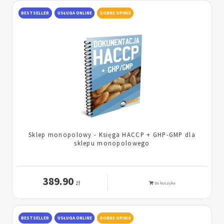
BESTSELLER
USŁUGA ONLINE
DOBRE OPINIE
Sklep monopolowy - Księga HACCP + GHP-GMP dla
sklepu monopolowego
389.90
zł
Do koszyka
BESTSELLER
USŁUGA ONLINE
DOBRE OPINIE