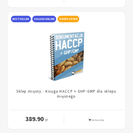
BESTSELLER
USŁUGA ONLINE
DOBRE OPINIE
Sklep mięsny - Księga HACCP + GHP-GMP dla sklepu
mięsnego
389.90
zł
Do koszyka