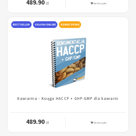
489.90
zł
Do koszyka
BESTSELLER
USŁUGA ONLINE
DOBRE OPINIE
Kawiarnia - Księga HACCP + GHP-GMP dla kawiarni
489.90
zł
Do koszyka