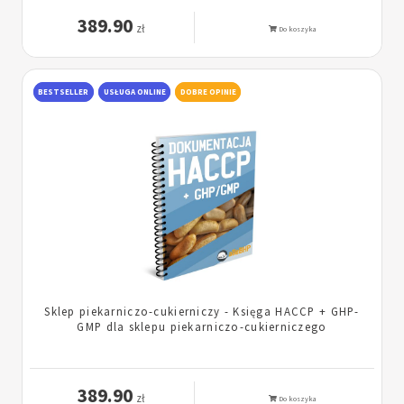
389.90
zł
Do koszyka
BESTSELLER
USŁUGA ONLINE
DOBRE OPINIE
Sklep piekarniczo-cukierniczy - Księga HACCP + GHP-
GMP dla sklepu piekarniczo-cukierniczego
389.90
zł
Do koszyka