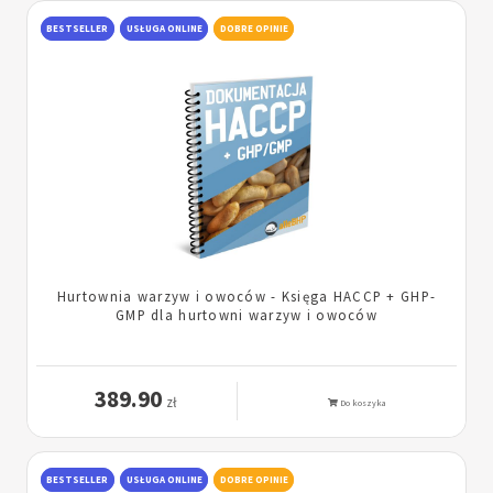
BESTSELLER
USŁUGA ONLINE
DOBRE OPINIE
Hurtownia warzyw i owoców - Księga HACCP + GHP-
GMP dla hurtowni warzyw i owoców
389.90
zł
Do koszyka
BESTSELLER
USŁUGA ONLINE
DOBRE OPINIE