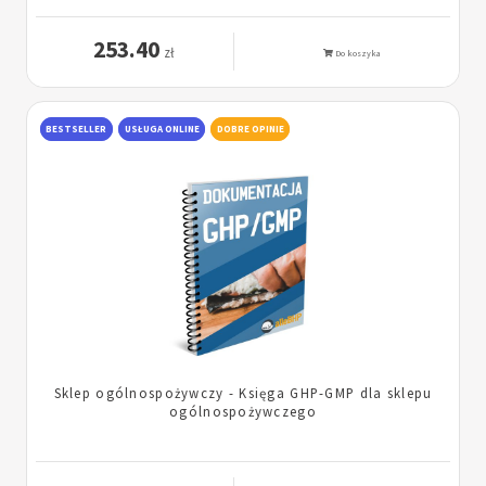
253.40
zł
Do koszyka
BESTSELLER
USŁUGA ONLINE
DOBRE OPINIE
Sklep ogólnospożywczy - Księga GHP-GMP dla sklepu
ogólnospożywczego