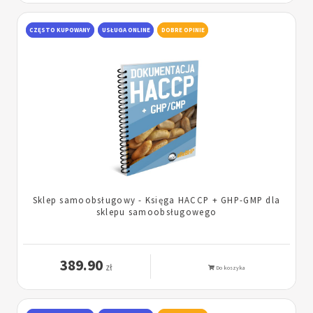
CZĘSTO KUPOWANY
USŁUGA ONLINE
DOBRE OPINIE
Sklep samoobsługowy - Księga HACCP + GHP-GMP dla
sklepu samoobsługowego
389.90
zł
Do koszyka