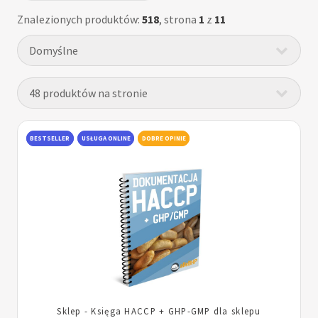
Znalezionych produktów:
518
, strona
1
z
11
BESTSELLER
USŁUGA ONLINE
DOBRE OPINIE
Sklep - Księga HACCP + GHP-GMP dla sklepu