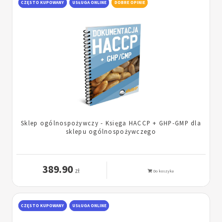
CZĘSTO KUPOWANY
USŁUGA ONLINE
DOBRE OPINIE
Sklep ogólnospożywczy - Księga HACCP + GHP-GMP dla
sklepu ogólnospożywczego
389.90
zł
Do koszyka
CZĘSTO KUPOWANY
USŁUGA ONLINE