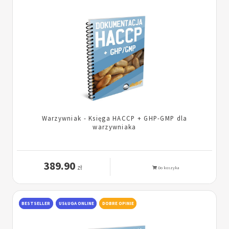
Warzywniak - Księga HACCP + GHP-GMP dla
warzywniaka
389.90
zł
Do koszyka
BESTSELLER
USŁUGA ONLINE
DOBRE OPINIE