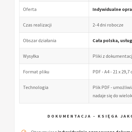
Oferta
Indywidualne opra
Czas realizacji
2-4 dni robocze
Obszar działania
Cała polska, usłu
Wysyłka
Pliki z dokumentac
Format pliku
PDF - A4 - 21 x 29,7
Technologia
Plik PDF - umożliw
nadaje się do wiel
DOKUMENTACJA - KSIĘGA JAK