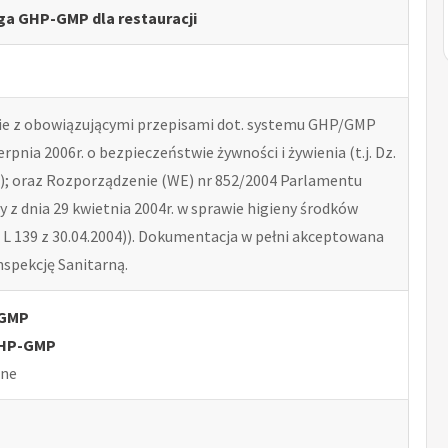
ęga GHP-GMP dla restauracji
e z obowiązującymi przepisami dot. systemu GHP/GMP
erpnia 2006r. o bezpieczeństwie żywności i żywienia (t.j. Dz.
41); oraz Rozporządzenie (WE) nr 852/2004 Parlamentu
y z dnia 29 kwietnia 2004r. w sprawie higieny środków
 L 139 z 30.04.2004)). Dokumentacja w pełni akceptowana
spekcję Sanitarną.
-GMP
GHP-GMP
lne