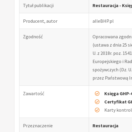
Tytuł publikacji
Restauracja - Ksi
Producent, autor
alleBHP.pl
Zgodność
Opracowana zgodni
(ustawa z dnia 25 si
U. z 2018r. poz. 15
Europejskiego i Rad
spożywczych (Dz. U.
przez Państwową In
Zawartość
Księga GHP
Certyfikat 
Karty kontro
Przeznaczenie
Restauracja