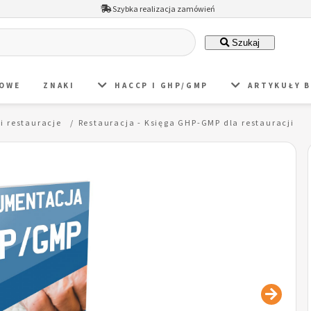
Szybka realizacja zamówień
Szukaj
DOWE
ZNAKI
HACCP I GHP/GMP
ARTYKUŁY 
i restauracje
Restauracja - Księga GHP-GMP dla restauracji