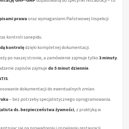
entację GHP-GMP
dopasowaną do specyfiki restauracji – to
episami prawa
oraz wymaganiami Państwowej Inspekcji
as kontroli sanepidu.
żdą kontrolę
dzięki kompletnej dokumentacji.
eży po naszej stronie, a zamówienie zajmuje tylko
3 minuty
.
adzenie zapisów zajmuje
do 5 minut dziennie
.
ATIS
.
tosowanie dokumentacji do ewentualnych zmian.
ruku
– bez potrzeby specjalistycznego oprogramowania.
alista ds. bezpieczeństwa żywności
, z praktyką w
centrując się na prowadzeniu i rozwijaniu restauracji.