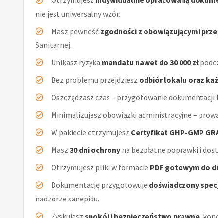
Otrzymujesz
indywidualnie opracowaną dokum
nie jest uniwersalny wzór.
Masz pewność
zgodności z obowiązującymi prz
Sanitarnej.
Unikasz ryzyka
mandatu nawet do 30 000 zł
podcz
Bez problemu przejdziesz
odbiór lokalu oraz ka
Oszczędzasz czas – przygotowanie dokumentacji l
Minimalizujesz obowiązki administracyjne – prow
W pakiecie otrzymujesz
Certyfikat GHP-GMP GR
Masz
30 dni ochrony
na bezpłatne poprawki i dos
Otrzymujesz pliki w formacie
PDF gotowym do d
Dokumentację przygotowuje
doświadczony specj
nadzorze sanepidu.
Zyskujesz
spokój i bezpieczeństwo prawne
, kon