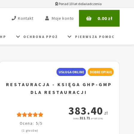
Ponad 10 lat doświadczenia
0.00
zł
Kontakt
Moje konto
BHP
OCHRONA PPOŻ
PIERWSZA POMOC
USŁUGA ONLINE
DOBRE OPINIE
RESTAURACJA - KSIĘGA GHP-GMP
DLA RESTAURACJI
383.40
zł
311.71
(netto:
zł + VAT: 23%)
Ocena: 5/5
(1 głosów)