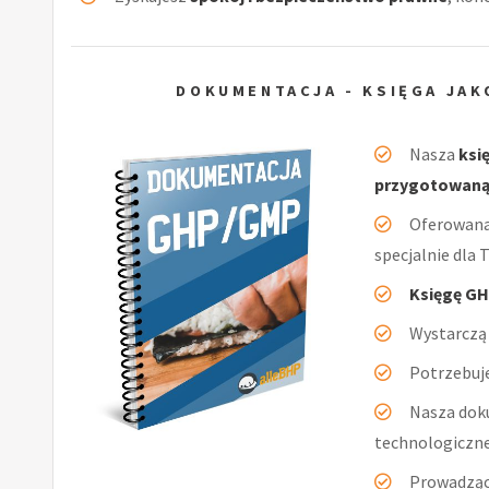
DOKUMENTACJA - KSIĘGA JAK
Nasza
ksi
przygotowaną
Oferowan
specjalnie dla T
Księgę GH
Wystarczą 
Potrzebuje
Nasza dok
technologiczn
Prowadząc