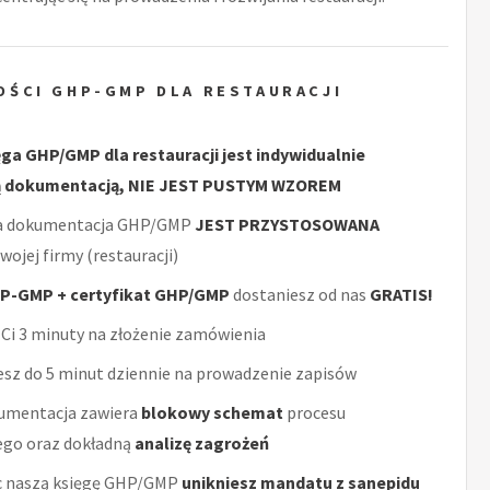
OŚCI GHP-GMP DLA RESTAURACJI
ęga GHP/GMP dla restauracji jest indywidualnie
 dokumentacją, NIE JEST PUSTYM WZOREM
a dokumentacja GHP/GMP
JEST PRZYSTOSOWANA
wojej firmy (restauracji)
P-GMP + certyfikat GHP/GMP
dostaniesz od nas
GRATIS!
Ci 3 minuty na złożenie zamówienia
sz do 5 minut dziennie na prowadzenie zapisów
umentacja zawiera
blokowy schemat
procesu
ego oraz dokładną
analizę zagrożeń
 naszą księgę GHP/GMP
unikniesz mandatu z sanepidu