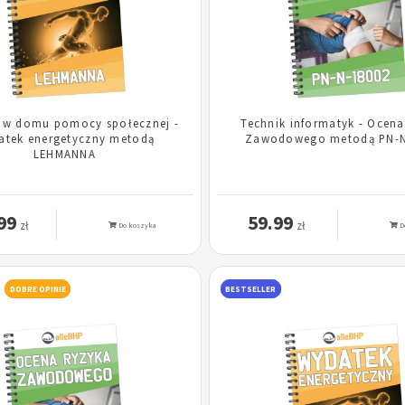
 w domu pomocy społecznej -
Technik informatyk - Ocen
atek energetyczny metodą
Zawodowego metodą PN-N
LEHMANNA
99
59.99
zł
zł
Do koszyka
D
DOBRE OPINIE
BESTSELLER