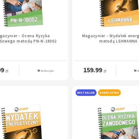
gazynier - Ocena Ryzyka
Magazynier - Wydatek ener
dowego metodą PN-N-18002
metodą LEHMANNA
99
159.99
zł
zł
Do koszyka
D
BESTSELLER
DOBRE OPINIE