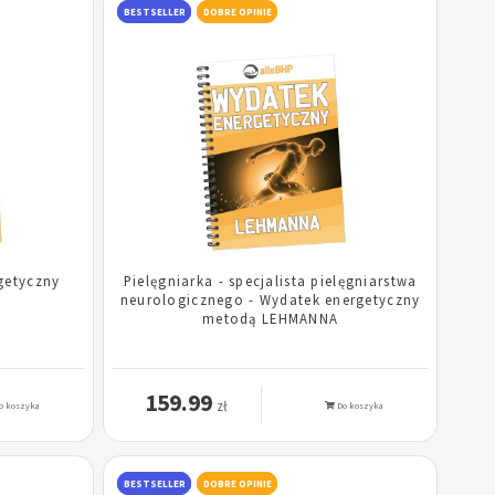
BESTSELLER
DOBRE OPINIE
getyczny
Pielęgniarka - specjalista pielęgniarstwa
neurologicznego - Wydatek energetyczny
metodą LEHMANNA
159.99
zł
o koszyka
Do koszyka
BESTSELLER
DOBRE OPINIE