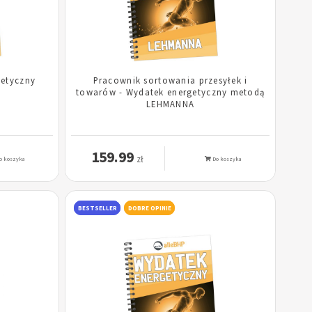
getyczny
Pracownik sortowania przesyłek i
towarów - Wydatek energetyczny metodą
LEHMANNA
159.99
zł
o koszyka
Do koszyka
BESTSELLER
DOBRE OPINIE