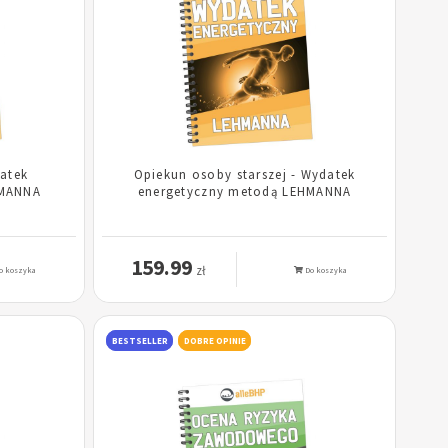
atek
Opiekun osoby starszej - Wydatek
HMANNA
energetyczny metodą LEHMANNA
159.99
zł
o koszyka
Do koszyka
BESTSELLER
DOBRE OPINIE