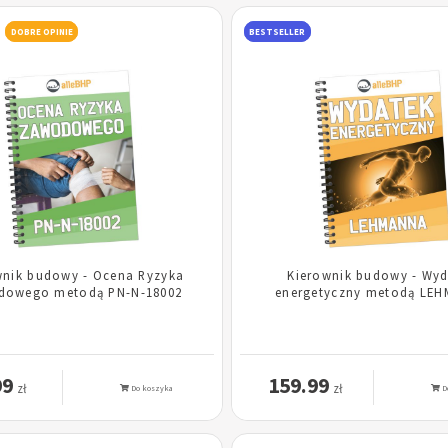
DOBRE OPINIE
BESTSELLER
wnik budowy - Ocena Ryzyka
Kierownik budowy - Wyd
dowego metodą PN-N-18002
energetyczny metodą LE
99
159.99
zł
zł
Do koszyka
D