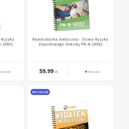
a Ryzyka
Rejestratorka medyczna - Ocena Ryzyka
-18002
Zawodowego metodą PN-N-18002
59.99
zł
o koszyka
Do koszyka
BESTSELLER