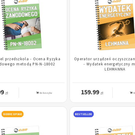
el przedszkola - Ocena Ryzyka
Operator urządzeń oczyszczan
dowego metodą PN-N-18002
- Wydatek energetyczny 
LEHMANNA
99
159.99
zł
zł
Do koszyka
D
DOBRE OPINIE
BESTSELLER