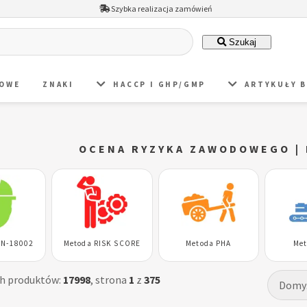
Szybka realizacja zamówień
Szukaj
DOWE
ZNAKI
HACCP I GHP/GMP
ARTYKUŁY 
OCENA RYZYKA ZAWODOWEGO |
-N-18002
Metoda RISK SCORE
Metoda PHA
Met
ch produktów:
17998
, strona
1
z
375