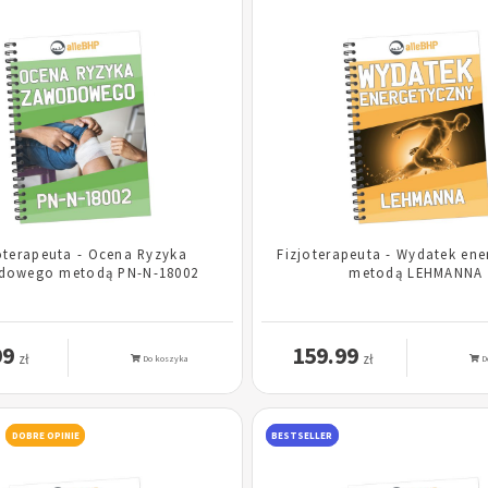
oterapeuta - Ocena Ryzyka
Fizjoterapeuta - Wydatek ene
dowego metodą PN-N-18002
metodą LEHMANNA
99
159.99
zł
zł
Do koszyka
D
DOBRE OPINIE
BESTSELLER