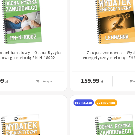
wiciel handlowy - Ocena Ryzyka
Zaopatrzeniowiec - Wyd
dowego metodą PN-N-18002
energetyczny metodą LE
99
159.99
zł
zł
Do koszyka
D
BESTSELLER
DOBRE OPINIE