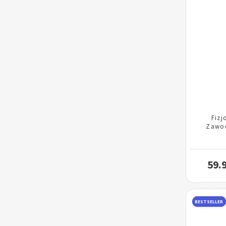
Fizj
Zawo
59.
BESTSELLER