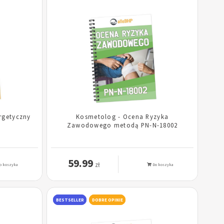
rgetyczny
Kosmetolog - Ocena Ryzyka
Zawodowego metodą PN-N-18002
59.99
zł
o koszyka
Do koszyka
BESTSELLER
DOBRE OPINIE