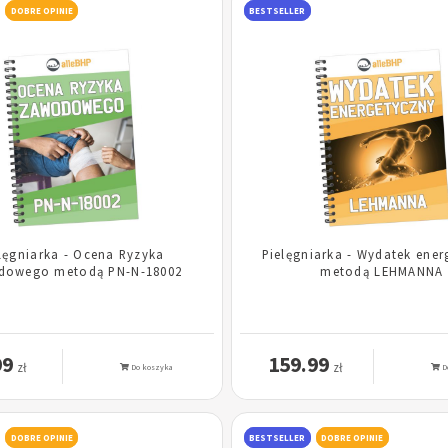
DOBRE OPINIE
BESTSELLER
lęgniarka - Ocena Ryzyka
Pielęgniarka - Wydatek ener
dowego metodą PN-N-18002
metodą LEHMANNA
99
159.99
zł
zł
Do koszyka
D
DOBRE OPINIE
BESTSELLER
DOBRE OPINIE