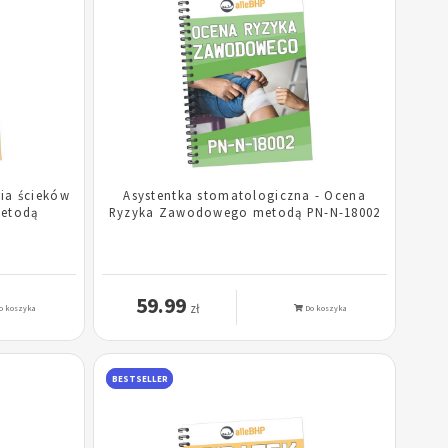
ia ścieków
Asystentka stomatologiczna - Ocena
metodą
Ryzyka Zawodowego metodą PN-N-18002
59.99
zł
o koszyka
Do koszyka
BESTSELLER