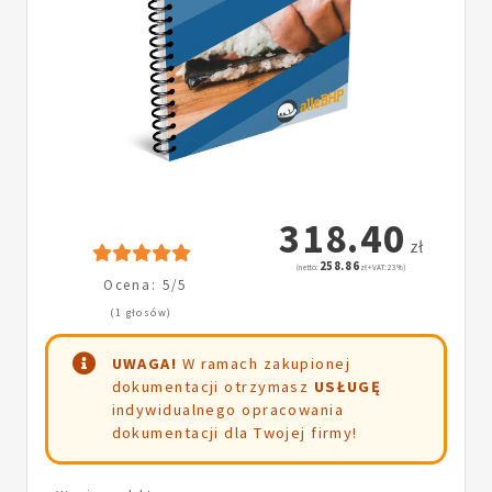
318.40
zł
258.86
(netto:
zł + VAT: 23%)
Ocena: 5/5
(1 głosów)
UWAGA!
W ramach zakupionej
dokumentacji otrzymasz
USŁUGĘ
indywidualnego opracowania
dokumentacji dla Twojej firmy!