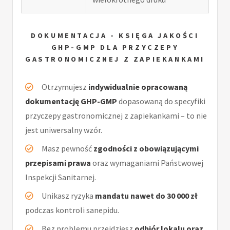
DOKUMENTACJA - KSIĘGA JAKOŚCI
GHP-GMP DLA PRZYCZEPY
GASTRONOMICZNEJ Z ZAPIEKANKAMI
Otrzymujesz
indywidualnie opracowaną
dokumentację GHP-GMP
dopasowaną do specyfiki
przyczepy gastronomicznej z zapiekankami – to nie
jest uniwersalny wzór.
Masz pewność
zgodności z obowiązującymi
przepisami prawa
oraz wymaganiami Państwowej
Inspekcji Sanitarnej.
Unikasz ryzyka
mandatu nawet do 30 000 zł
podczas kontroli sanepidu.
Bez problemu przejdziesz
odbiór lokalu oraz