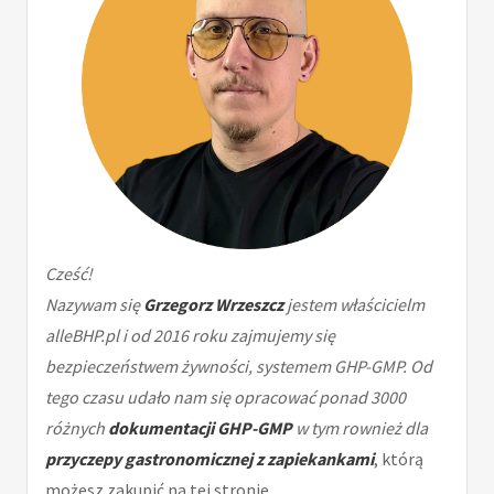
Cześć!
Nazywam się
Grzegorz Wrzeszcz
jestem właścicielm
alleBHP.pl i od 2016 roku zajmujemy się
bezpieczeństwem żywności, systemem GHP-GMP. Od
tego czasu udało nam się opracować ponad 3000
różnych
dokumentacji GHP-GMP
w tym rownież dla
przyczepy gastronomicznej z zapiekankami
, którą
możesz zakupić na tej stronie.