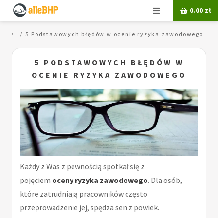
Menu
0.00
zł
pracy
5 Podstawowych błędów w ocenie ryzyka zawodowego
5 PODSTAWOWYCH BŁĘDÓW W
OCENIE RYZYKA ZAWODOWEGO
Każdy z Was z pewnością spotkał się z
pojęciem
oceny ryzyka zawodowego
. Dla osób,
które zatrudniają pracowników często
przeprowadzenie jej, spędza sen z powiek.