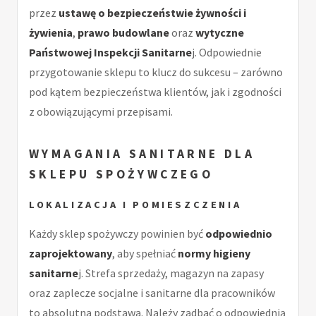
przez
ustawę o bezpieczeństwie żywności i
żywienia
,
prawo budowlane
oraz
wytyczne
Państwowej Inspekcji Sanitarne
j. Odpowiednie
przygotowanie sklepu to klucz do sukcesu – zarówno
pod kątem bezpieczeństwa klientów, jak i zgodności
z obowiązującymi przepisami.
WYMAGANIA SANITARNE DLA
SKLEPU SPOŻYWCZEGO
LOKALIZACJA I POMIESZCZENIA
Każdy sklep spożywczy powinien być
odpowiednio
zaprojektowany
, aby spełniać
normy higieny
sanitarne
j. Strefa sprzedaży, magazyn na zapasy
oraz zaplecze socjalne i sanitarne dla pracowników
to absolutna podstawa. Należy zadbać o odpowiednią