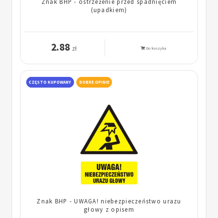
Znak BHP - ostrzeżenie przed spadnięciem
(upadkiem)
2.88
zł
Do koszyka
CZĘSTO KUPOWANY
DOBRE OPINIE
Znak BHP - UWAGA! niebezpieczeństwo urazu
głowy z opisem