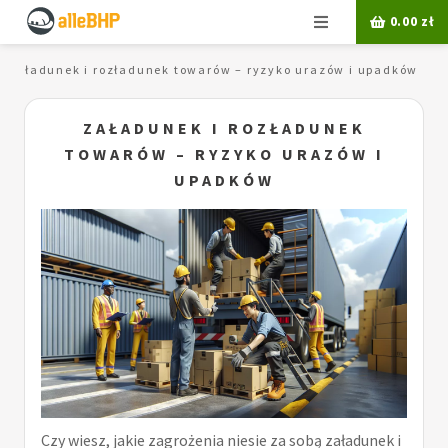
Menu
0.00
zł
Załadunek i rozładunek towarów – ryzyko urazów i upadków
ZAŁADUNEK I ROZŁADUNEK
TOWARÓW – RYZYKO URAZÓW I
UPADKÓW
Czy wiesz, jakie zagrożenia niesie za sobą załadunek i