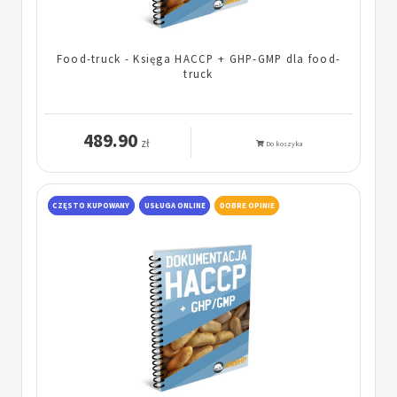
Food-truck - Księga HACCP + GHP-GMP dla food-
truck
489.90
zł
Do koszyka
CZĘSTO KUPOWANY
USŁUGA ONLINE
DOBRE OPINIE