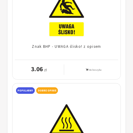
Znak BHP - UWAGA ślisko! z opisem
3.06
zł
Do koszyka
POPULARNY
DOBRE OPINIE