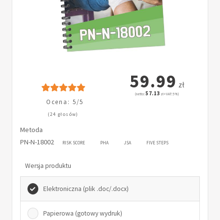
59.99
zł
57.13
(netto:
zł + VAT: 5%)
Ocena: 5/5
(24 głosów)
Metoda
PN-N-18002
RISK SCORE
PHA
JSA
FIVE STEPS
Wersja produktu
Elektroniczna (plik .doc/.docx)
Papierowa (gotowy wydruk)