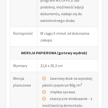
program MS OFFICE lub
podobny, możliwość edycji
dokumentu, nadaje się do
wielokrotnego druku
Dostępność
W ciągu 5 minut od dokonania
zakupu
WERSJA PAPIEROWA (gotowy wydruk)
Wymiary
21,6 x 30,3 cm
Wersja
laserowy druk na wysokiej
2
planszowa
jakości papierze 80g/m
miękka oprawa
elastyczne bindowanie - z
możliwością demontażu