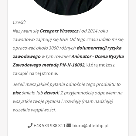
Cześć!
Nazywam się
Grzegorz Wrzeszcz
i od 2014 roku
zawodowo zajmuję się BHP. Od tego czasu udało mi się
opracować około 3000 różnych
dolumenrtacji ryzyka
zawodowego
w tym rownież
Animator - Ocena Ryzyka
Zawodowego metodą PN-N-18002
, którą możesz
zakupić na tej stronie.
Jeżeli masz jakieś pytania odnośnie tego produktu to
pisz
śmiało lub
dzwoń
! Z przyjemnością odpowiem na
wszystkie twoje pytania i rozwieję (mam nadzieję)
wszelkie wątpliwości.
+48 533 988 811
biuro@allebhp.pl