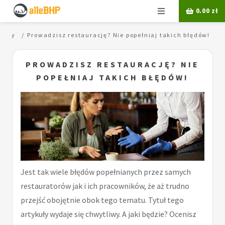
Menu
0.00
zł
pracy
Prowadzisz restaurację? Nie popełniaj takich błędów!
PROWADZISZ RESTAURACJĘ? NIE
POPEŁNIAJ TAKICH BŁĘDÓW!
Jest tak wiele błędów popełnianych przez samych
restauratorów jak i ich pracowników, że aż trudno
przejść obojętnie obok tego tematu. Tytuł tego
artykuły wydaje się chwytliwy. A jaki będzie? Ocenisz