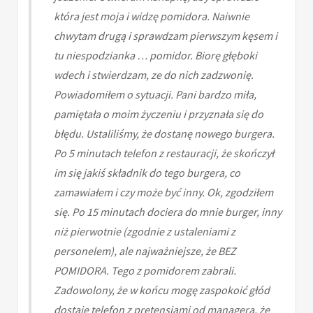
która jest moja i widzę pomidora. Naiwnie
chwytam drugą i sprawdzam pierwszym kęsem i
tu niespodzianka … pomidor. Biorę głęboki
wdech i stwierdzam, ze do nich zadzwonię.
Powiadomiłem o sytuacji. Pani bardzo miła,
pamiętała o moim życzeniu i przyznała się do
błędu. Ustaliliśmy, że dostanę nowego burgera.
Po 5 minutach telefon z restauracji, że skończył
im się jakiś składnik do tego burgera, co
zamawiałem i czy może być inny. Ok, zgodziłem
się. Po 15 minutach dociera do mnie burger, inny
niż pierwotnie (zgodnie z ustaleniami z
personelem), ale najważniejsze, że BEZ
POMIDORA. Tego z pomidorem zabrali.
Zadowolony, że w końcu mogę zaspokoić głód
dostaję telefon z pretensjami od managera, że