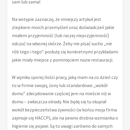
sam lub sama!
Na wstępie zaznaczę, że niniejszy artykuł jest
zlepkiem moich przemyśleń oraz doświadczeń jakie
miałem przyjemność (lub raczej nieprzyjemność)
odczuć na własnej skórze. Żeby nie pisać sucho „nie
rób tego i tego” posłużę się konkretnymi przykładami
jakie miały miejsce z pominięciem nazw restauracji.
W wyniku sporej ilości pracy, jaką mam na co dzień czy
to w firmie swojej, żony lub standardowo „wokół
domu” zdecydowanie częściej jem na mieście niż w
domu – zwłaszcza obiady. Nie będę się tu skupiał
wokół bezpieczeństwa żywności (w końcu moja firma
zajmuje się HACCP), ale na pewno drobna wzmianka o
higienie się pojawi. Są to uwagi zarówno do samych