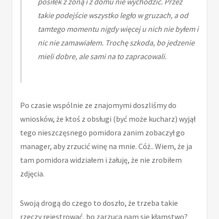
posiłek z żoną i z domu nie wychodzić. Przez
takie podejście wszystko legło w gruzach, a od
tamtego momentu nigdy więcej u nich nie byłem i
nic nie zamawiałem. Trochę szkoda, bo jedzenie
mieli dobre, ale sami na to zapracowali.
Po czasie wspólnie ze znajomymi doszliśmy do
wniosków, że ktoś z obsługi (być może kucharz) wyjął
tego nieszczęsnego pomidora zanim zobaczył go
manager, aby zrzucić winę na mnie. Cóż.. Wiem, że ja
tam pomidora widziałem i żałuję, że nie zrobiłem
zdjęcia.
Swoją drogą do czego to doszło, że trzeba takie
rzeczy rejestrować, bo zarzuca nam się kłamstwo?