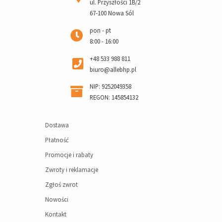
ul. Przyszłości 1B/2
67-100 Nowa Sól
pon - pt
8:00 - 16:00
+48 533 988 811
biuro@allebhp.pl
NIP: 9252049358
REGON: 145854132
Dostawa
Płatność
Promocje i rabaty
Zwroty i reklamacje
Zgłoś zwrot
Nowości
Kontakt