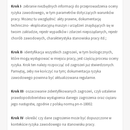
Krok I
- zebranie niezbędnych informacji do przeprowadzenia oceny
ryzyka zawodowego, w tym parametrów dotyczących warunków
pracy. Możesz tu uwzględnić: akty prawne, dokumentację
techniczno- eksploatacyjną maszyn i urządzeń znajdujących się w
twoim zakładzie, rejestr wypadków i zdarzeń niepożądanych, rejestr
chorób zawodowych, charakterystyka stanowiska pracy itd.;
Krok II
- identyfikacja wszystkich zagrożeń, w tym biologicznych,
które mogą występować w miejscu pracy, jest częścią procesu oceny
ryzyka. Krok ten należy rozpocząć od zagrożeń już stwierdzonych.
Pamiętaj, żeby nie kończyć na tym; dokumentacja ryzyka
zawodowego powinna być aktualizowana regularnie.
Krok III
- oszacowanie zidentyfikowanych zagrożeń, czyli ustalenie
prawdopodobieństwa wystąpienia danego zagrożenia oraz ciężaru
jego następstw, zgodnie z polską normą pn-n-18002.
Krok IV
- określić czy dane zagrożenie może być dopuszczone w
kontekście ryzyka zawodowego na stanowisku pracy.