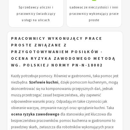
Sprzedawcy uliczni i
Ładowacze nieczystości i inni
pracownicy świadczący
pracownicy wykonujący prace
usługi na ulicach
proste
PRACOWNICY WYKONUJĄCY PRACE
PROSTE ZWIĄZANE Z
PRZYGOTOWYWANIEM POSIŁKÓW -
OCENA RYZYKA ZAWODOWEGO METODĄ
WG. POLSKIEJ NORMY PN-N-18002
Każdy potrzebuje pomocy. Również w gastronomii, taka pomoc jest
niezbędna.
Szefowie kuchni
, dzięki pomocom kuchennym, mogą
skoncentrować się na komponowaniu przepysznych dań, jednak
muszą przestrzegać zasad bezpieczeństwa, aby zapewnić
odpowiednie warunki pracy. Odpadają im takie czynności jak
obieranie warzyw, zmywanie naczyń oraz sprzątanie kuchni. Taka
ocena ryzyka zawodowego
dla stanowiska jest kluczowa dla
bezpieczeństwa pracowników. pomoc kuchenna w gastronomii to
prawdziwy skarb, zwłaszcza dla robotników wykonujących prace