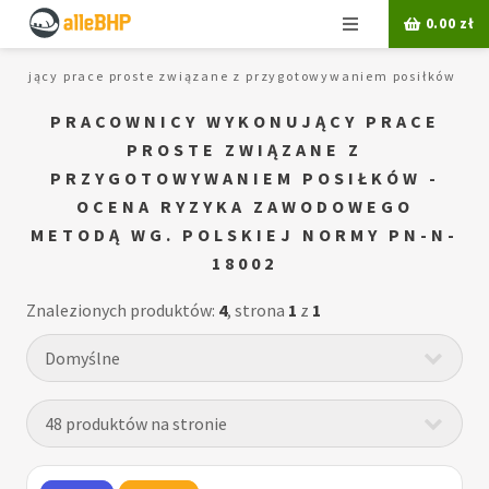
Menu
0.00
zł
onujący prace proste związane z przygotowywaniem posiłków
PRACOWNICY WYKONUJĄCY PRACE
PROSTE ZWIĄZANE Z
PRZYGOTOWYWANIEM POSIŁKÓW -
OCENA RYZYKA ZAWODOWEGO
METODĄ WG. POLSKIEJ NORMY PN-N-
18002
Znalezionych produktów:
4
, strona
1
z
1