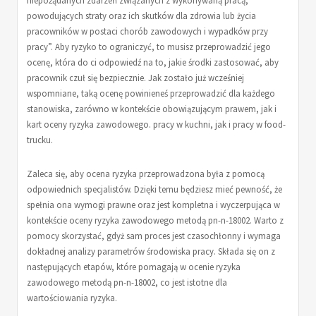
powodujących straty oraz ich skutków dla zdrowia lub życia
pracowników w postaci chorób zawodowych i wypadków przy
pracy”. Aby ryzyko to ograniczyć, to musisz przeprowadzić jego
ocenę, która do ci odpowiedź na to, jakie środki zastosować, aby
pracownik czuł się bezpiecznie. Jak zostało już wcześniej
wspomniane, taką ocenę powinieneś przeprowadzić dla każdego
stanowiska, zarówno w kontekście obowiązującym prawem, jak i
kart oceny ryzyka zawodowego. pracy w kuchni, jak i pracy w food-
trucku.
Zaleca się, aby ocena ryzyka przeprowadzona była z pomocą
odpowiednich specjalistów. Dzięki temu będziesz mieć pewność, że
spełnia ona wymogi prawne oraz jest kompletna i wyczerpująca w
kontekście oceny ryzyka zawodowego metodą pn-n-18002. Warto z
pomocy skorzystać, gdyż sam proces jest czasochłonny i wymaga
dokładnej analizy parametrów środowiska pracy. Składa się on z
następujących etapów, które pomagają w ocenie ryzyka
zawodowego metodą pn-n-18002, co jest istotne dla
wartościowania ryzyka.