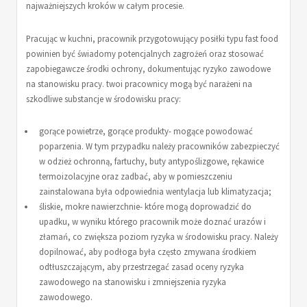
najważniejszych kroków w całym procesie.
Pracując w kuchni, pracownik przygotowujący posiłki typu fast food
powinien być świadomy potencjalnych zagrożeń oraz stosować
zapobiegawcze środki ochrony, dokumentując ryzyko zawodowe
na stanowisku pracy. twoi pracownicy mogą być narażeni na
szkodliwe substancje w środowisku pracy:
gorące powietrze, gorące produkty- mogące powodować
poparzenia. W tym przypadku należy pracowników zabezpieczyć
w odzież ochronną, fartuchy, buty antypoślizgowe, rękawice
termoizolacyjne oraz zadbać, aby w pomieszczeniu
zainstalowana była odpowiednia wentylacja lub klimatyzacja;
śliskie, mokre nawierzchnie- które mogą doprowadzić do
upadku, w wyniku którego pracownik może doznać urazów i
złamań, co zwiększa poziom ryzyka w środowisku pracy. Należy
dopilnować, aby podłoga była często zmywana środkiem
odtłuszczającym, aby przestrzegać zasad oceny ryzyka
zawodowego na stanowisku i zmniejszenia ryzyka
zawodowego.