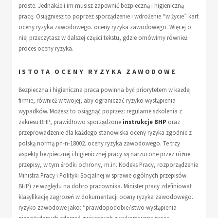
proste. Jednakże i im musisz zapewnić bezpieczną i higieniczną
pracę. Osiągniesz to poprzez sporządzenie i wdrożenie “w życie” kart
oceny ryzyka zawodowego. oceny ryzyka zawodowego. Więcej o
niej przeczytasz w dalszej części tekstu, gdzie omówimy również
proces oceny ryzyka.
ISTOTA OCENY RYZYKA ZAWODOWE
Bezpieczna i higieniczna praca powinna być priorytetem w każdej
firmie, również w twojej, aby ograniczać ryzyko wystąpienia
wypadków. Możesz to osiągnąć poprzez: regularne szkolenia z
zakresu BHP, prawidłowo sporządzone
instrukcje BHP
oraz
przeprowadzenie dla każdego stanowiska oceny ryzyka zgodnie z
polską normą pn-n-18002. oceny ryzyka zawodowego. Te trzy
aspekty bezpiecznej i higienicznej pracy są narzucone przez różne
przepisy, w tym środki ochrony, m.in. Kodeks Pracy, rozporządzenie
Ministra Pracy i Polityki Socjalnej w sprawie ogólnych przepisów
BHP) ze względu na dobro pracownika. Minister pracy zdefiniował
klasyfikację zagrożeń w dokumentacji oceny ryzyka zawodowego.
ryzyko zawodowe jako: “prawdopodobieństwo wystąpienia
niepożądanych zdarzeń związanych z wykonywaną pracą,