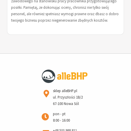
zawodowego na stanowisku pracy pracownika przygotowującego
posiłki. Pamiętaj, że dokonując oceny, chronisz nie tylko swój
personel, ale również spełniasz wymogi prawne oraz dbasz o dobro
twojego biznesu poprzez niegenerowanie zbędnych kosztów.
sklep alleBHP.pl
ul. Przyszłości 1B/2
67-100 Nowa Sól
pon - pt
8:00 - 16:00
+48 533 988 811