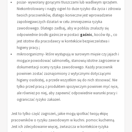
pożar- wywołany gorącymi tłuszczami lub wadliwym sprzętem.
Niekontrolowany i nagły ogień to duże ryzyko dla życia i zdrowia
twoich pracowników, dlatego konieczne jest wprowadzenie
zapobiegawczych działań w celu zmniejszenia ryzyka
zawodowego. Dlatego zadbaj, aby w pobliżu znalazły się
odpowiednie środki gaśnicze w postaci
gaśnic
, koców itp., co
jest istotne dla pracodawcy w kontekście bezpieczeństwa i
higieny pracy.;
mikroorganizmy- które występują w surowym mięsie czy jajach i
mogące powodować salmonellę, stanowią istotne zagrożenie w
dokumentacji oceny ryzyka zawodowego. Każdy pracownik
powinien zostać zaznajomiony z wytycznymi dotyczącymi
higieny osobistej, a przede wszystkim się do nich stosować. Nie
tylko przed pracą z produktem spożywczym powinien myć ręce,
ale również po niej, aby zapewnić odpowiednie warunki pracy i
ograniczać ryzyko zakażeń.
Jest to tylko część zagrożeń, jakie mogą spotkać twoją ekipę
pracowników o ryzyku zawodowym w kuchni. pomoc kuchenną.
Jest ich zdecydowanie więcej, zwłaszcza w kontekście ryzyka