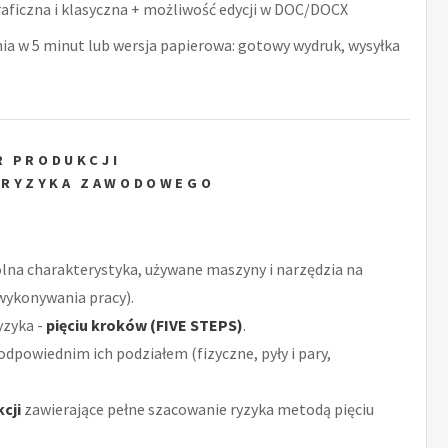
raficzna i klasyczna + możliwość edycji w DOC/DOCX
nia w 5 minut lub wersja papierowa: gotowy wydruk, wysyłka
R PRODUKCJI
 RYZYKA ZAWODOWEGO
ólna charakterystyka, używane maszyny i narzędzia na
 wykonywania pracy).
yzyka -
pięciu kroków (FIVE STEPS)
.
odpowiednim ich podziałem (fizyczne, pyły i pary,
cji
zawierające pełne szacowanie ryzyka metodą pięciu