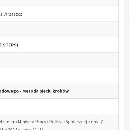
rz Wrzeszcz
i
VE STEPS)
odowego - Metoda pięciu kroków
zeniem Ministra Pracy i Polityki Społecznej z dnia 7
U. z 2014 r. , poz. 1145)