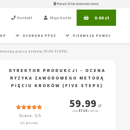
Ponad 10 lat doświadczenia
0.00
zł
Kontakt
Moje konto
BHP
OCHRONA PPOŻ
PIERWSZA POMOC
metodą pięciu kroków (FIVE STEPS)
DYREKTOR PRODUKCJI - OCENA
RYZYKA ZAWODOWEGO METODĄ
PIĘCIU KROKÓW (FIVE STEPS)
59.99
zł
57.13
(netto:
zł + VAT: 5%)
Ocena: 5/5
(21 głosów)