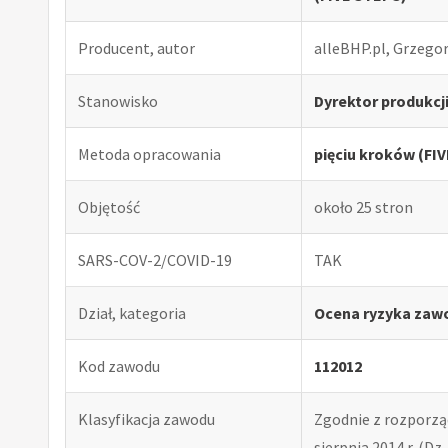
Producent, autor
alleBHP.pl, Grzego
Stanowisko
Dyrektor produkcj
Metoda opracowania
pięciu kroków (FI
Objętość
około 25 stron
SARS-COV-2/COVID-19
TAK
Dział, kategoria
Ocena ryzyka zaw
Kod zawodu
112012
Klasyfikacja zawodu
Zgodnie z rozporząd
sierpnia 2014 r. (Dz. 