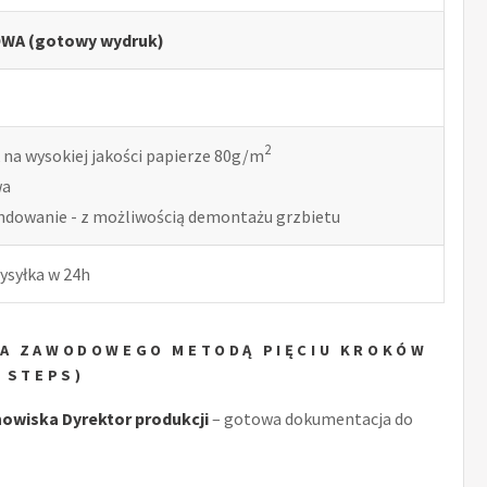
WA (gotowy wydruk)
2
 na wysokiej jakości papierze 80g/m
wa
indowanie - z możliwością demontażu grzbietu
ysyłka w 24h
KA ZAWODOWEGO METODĄ PIĘCIU KROKÓW
E STEPS)
owiska Dyrektor produkcji
– gotowa dokumentacja do