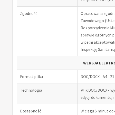
Zgodność
Opracowana zgodnie
Zawodowego (Ustawa
Rozporządzenie Minis
sprawie ogólnych p
w pełni akceptowal
Inspekcję Sanitarną
WERSJA ELEKTRO
Format pliku
DOC/DOCX - A4 - 21 
Technologia
Plik DOC/DOCX - w
edycji dokumentu, 
Dostępność
W ciągu 5 minut od