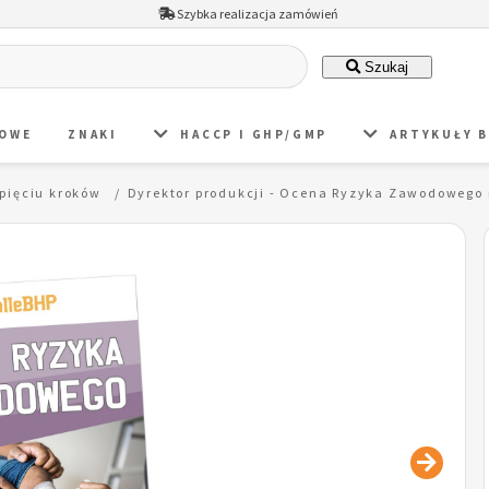
Szybka realizacja zamówień
Szukaj
DOWE
ZNAKI
HACCP I GHP/GMP
ARTYKUŁY 
pięciu kroków
Dyrektor produkcji - Ocena Ryzyka Zawodowego 