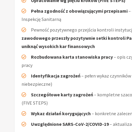
Opracowanie wg pięciu kroków (FIVE STEPS)
Pełna zgodność z obowiązującymi przepisami
–
Inspekcję Sanitarną
Pewność pozytywnego przejścia kontroli instytucj
zawodowego przeszły pozytywnie setki kontroli Pań
uniknąć wysokich kar finansowych
Rozbudowana karta stanowiska pracy
– opis cz
pracy
Identyfikacja zagrożeń
– pełen wykaz czynników (
niebezpieczne)
Szczegółowe karty zagrożeń
– kompletne szacow
(FIVE STEPS)
Wykaz działań korygujących
– konkretne zalecen
Uwzględnione SARS-CoV-2/COVID-19
– aktualiz