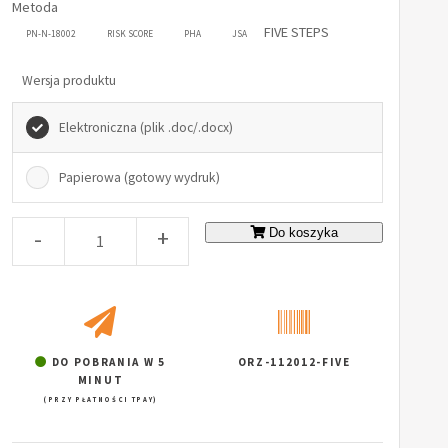
Metoda
FIVE STEPS
PN-N-18002
RISK SCORE
PHA
JSA
Wersja produktu
Elektroniczna (plik .doc/.docx)
Papierowa (gotowy wydruk)
-
+
Do koszyka
DO POBRANIA W 5
ORZ-112012-FIVE
MINUT
(PRZY PŁATNOŚCI TPAY)