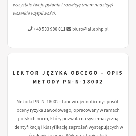
wszystkie twoje pytania i rozwieję (mam nadzieję)
wszelkie wątpliwości.
+48 533 988 811
biuro@allebhp.pl
LEKTOR JĘZYKA OBCEGO - OPIS
METODY PN-N-18002
Metoda PN-N-18002 stanowi ujednolicony sposób
oceny ryzyka zawodowego, opracowany w ramach
polskich norm, który pozwala na systematyczną
identyfikację i klasyfikację zagrożeń występujących w
środowisku pracy. Wykorzystanie skali