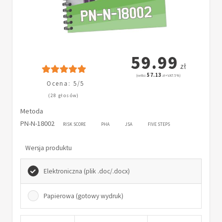
59.99
zł
57.13
(netto:
zł + VAT: 5%)
Ocena: 5/5
(28 głosów)
Metoda
PN-N-18002
RISK SCORE
PHA
JSA
FIVE STEPS
Wersja produktu
Elektroniczna (plik .doc/.docx)
Papierowa (gotowy wydruk)