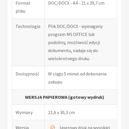
Format
DOC/DOCX - A4 - 21 x 29,7 cm
pliku
Technologia
Plik DOC/DOCX - wymagany
program MS OFFICE lub
podobny, możliwość edycji
dokumentu, nadaje się do
wielokrotnego druku
Dostępność
W ciągu 5 minut od dokonania
zakupu
WERSJA PAPIEROWA (gotowy wydruk)
Wymiary
21,6 x 30,3 cm
Wersja
laserowy druk na wysokiej