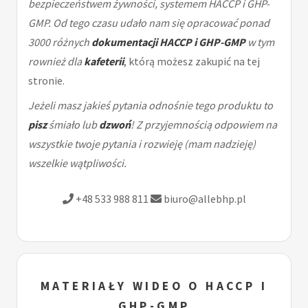
bezpieczeństwem żywności, systemem HACCP i GHP-
GMP. Od tego czasu udało nam się opracować ponad
3000 różnych
dokumentacji HACCP i GHP-GMP
w tym
rownież dla
kafeterii
, którą możesz zakupić na tej
stronie.
Jeżeli masz jakieś pytania odnośnie tego produktu to
pisz
śmiało lub
dzwoń
! Z przyjemnością odpowiem na
wszystkie twoje pytania i rozwieję (mam nadzieję)
wszelkie wątpliwości.
+48 533 988 811
biuro@allebhp.pl
MATERIAŁY WIDEO O HACCP I
GHP-GMP