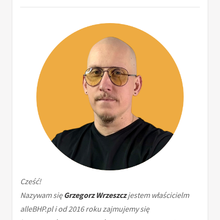
Cześć!
Nazywam się
Grzegorz Wrzeszcz
jestem właścicielm
alleBHP.pl i od 2016 roku zajmujemy się