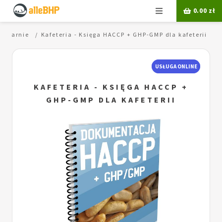
Menu
0.00
zł
odziarnie
Kafeteria - Księga HACCP + GHP-GMP dla kafeterii
USŁUGA ONLINE
KAFETERIA - KSIĘGA HACCP +
GHP-GMP DLA KAFETERII