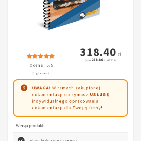
318.40
zł
258.86
(netto:
zł + VAT: 23%)
Ocena: 5/5
(1 głosów)
UWAGA!
W ramach zakupionej
dokumentacji otrzymasz
USŁUGĘ
indywidualnego opracowania
dokumentacji dla Twojej firmy!
Wersja produktu
Indywidualne opracowanie