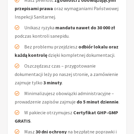
Masz pewność
zgodności z obowiązującymi
przepisami prawa
oraz wymaganiami Państwowej
Inspekcji Sanitarnej.
Unikasz ryzyka
mandatu nawet do 30 000 zł
podczas kontroli sanepidu.
Bez problemu przejdziesz
odbiór lokalu oraz
każdą kontrolę
dzięki kompletnej dokumentacji.
Oszczędzasz czas – przygotowanie
dokumentacji leży po naszej stronie, a zamówienie
zajmuje tylko
3 minuty
.
Minimalizujesz obowiązki administracyjne –
prowadzenie zapisów zajmuje
do 5 minut dziennie
.
W pakiecie otrzymujesz
Certyfikat GHP-GMP
GRATIS
.
Masz
30 dni ochrony
na bezpłatne poprawki i