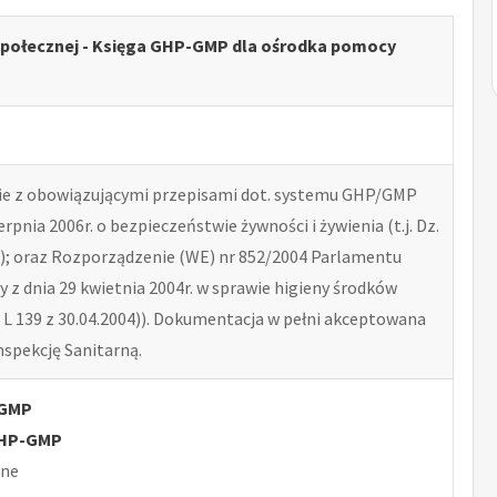
połecznej - Księga GHP-GMP dla ośrodka pomocy
e z obowiązującymi przepisami dot. systemu GHP/GMP
erpnia 2006r. o bezpieczeństwie żywności i żywienia (t.j. Dz.
41); oraz Rozporządzenie (WE) nr 852/2004 Parlamentu
y z dnia 29 kwietnia 2004r. w sprawie higieny środków
 L 139 z 30.04.2004)). Dokumentacja w pełni akceptowana
spekcję Sanitarną.
-GMP
GHP-GMP
lne