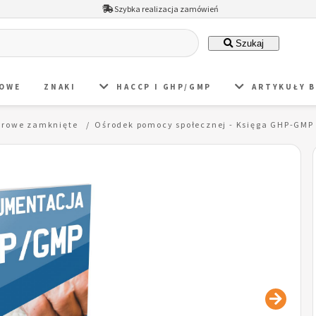
Szybka realizacja zamówień
Szukaj
DOWE
ZNAKI
HACCP I GHP/GMP
ARTYKUŁY 
orowe zamknięte
Ośrodek pomocy społecznej - Księga GHP-GMP