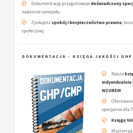
Dokumentację przygotowuje
doświadczony specj
nadzorze sanepidu.
Zyskujesz
spokój i bezpieczeństwo prawne
, kon
społecznej.
DOKUMENTACJA - KSIĘGA JAKOŚCI GH
Nasza
ksi
indywidualnie
WZOREM
Oferowan
specjalnie dla 
Księgę GH
Wystarczą 