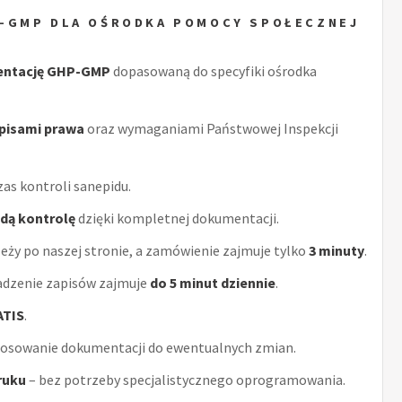
P-GMP DLA OŚRODKA POMOCY SPOŁECZNEJ
entację GHP-GMP
dopasowaną do specyfiki ośrodka
episami prawa
oraz wymaganiami Państwowej Inspekcji
as kontroli sanepidu.
żdą kontrolę
dzięki kompletnej dokumentacji.
eży po naszej stronie, a zamówienie zajmuje tylko
3 minuty
.
adzenie zapisów zajmuje
do 5 minut dziennie
.
ATIS
.
tosowanie dokumentacji do ewentualnych zmian.
ruku
– bez potrzeby specjalistycznego oprogramowania.