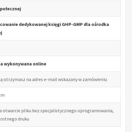
połecznej
acowanie dedykowanej księgi GHP-GMP dla ośrodka
j
ga wykonywana online
ją otrzymasz na adres e-mail wskazany w zamówieniu
 cm
ia otwarcie pliku bez specjalistycznego oprogramowania,
okrotnego druku