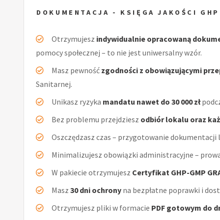
DOKUMENTACJA - KSIĘGA JAKOŚCI GH
Otrzymujesz
indywidualnie opracowaną dokum
pomocy społecznej – to nie jest uniwersalny wzór.
Masz pewność
zgodności z obowiązującymi prz
Sanitarnej.
Unikasz ryzyka
mandatu nawet do 30 000 zł
podcz
Bez problemu przejdziesz
odbiór lokalu oraz ka
Oszczędzasz czas – przygotowanie dokumentacji l
Minimalizujesz obowiązki administracyjne – prow
W pakiecie otrzymujesz
Certyfikat GHP-GMP GR
Masz
30 dni ochrony
na bezpłatne poprawki i dos
Otrzymujesz pliki w formacie
PDF gotowym do d