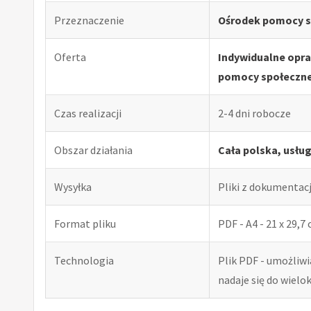
Przeznaczenie
Ośrodek pomocy s
Oferta
Indywidualne opr
pomocy społeczne
Czas realizacji
2-4 dni robocze
Obszar działania
Cała polska, usłu
Wysyłka
Pliki z dokumentac
Format pliku
PDF - A4 - 21 x 29,7
Technologia
Plik PDF - umożliw
nadaje się do wiel