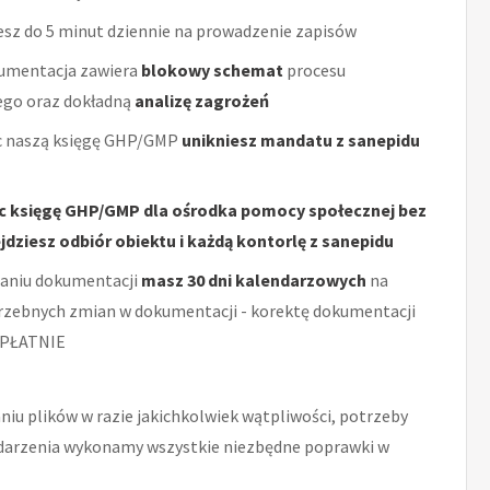
sz do 5 minut dziennie na prowadzenie zapisów
umentacja zawiera
blokowy schemat
procesu
ego oraz dokładną
analizę zagrożeń
 naszą księgę GHP/GMP
unikniesz mandatu z sanepidu
c księgę GHP/GMP dla ośrodka pomocy społecznej bez
dziesz odbiór obiektu i każdą kontorlę z sanepidu
aniu dokumentacji
masz 30 dni kalendarzowych
na
rzebnych zmian w dokumentacji - korektę dokumentacji
PŁATNIE
niu plików w razie jakichkolwiek wątpliwości, potrzeby
zdarzenia wykonamy wszystkie niezbędne poprawki w