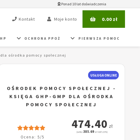
Ponad 10 lat doświadczenia
0.00
zł
Kontakt
Moje konto
BHP
OCHRONA PPOŻ
PIERWSZA POMOC
 dla ośrodka pomocy społecznej
USŁUGA ONLINE
OŚRODEK POMOCY SPOŁECZNEJ -
KSIĘGA GHP-GMP DLA OŚRODKA
POMOCY SPOŁECZNEJ
474.40
zł
385.69
(netto:
zł + VAT: 23%)
Ocena: 5/5