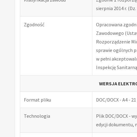
sierpnia 2014 r. (Dz. 
Zgodność
Opracowana zgodnie
Zawodowego (Ustawa
Rozporządzenie Minis
sprawie ogólnych p
w pełni akceptowal
Inspekcję Sanitarną
WERSJA ELEKTRO
Format pliku
DOC/DOCX - A4 - 21 
Technologia
Plik DOC/DOCX - w
edycji dokumentu, 