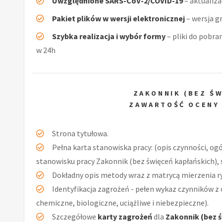
Uwzględnione SARS-CoV-2/COVID-19
– aktualiz
Pakiet plików w wersji elektronicznej
– wersja g
Szybka realizacja i wybór formy
– pliki do pobra
w 24h
ZAKONNIK (BEZ Ś
ZAWARTOŚĆ OCENY
Strona tytułowa.
Pełna karta stanowiska pracy: (opis czynności, og
stanowisku pracy Zakonnik (bez święceń kapłańskich), 
Dokładny opis metody wraz z matrycą mierzenia r
Identyfikacja zagrożeń - pełen wykaz czynników z 
chemiczne, biologiczne, uciążliwe i niebezpieczne).
Szczegółowe
karty zagrożeń
dla
Zakonnik (bez 