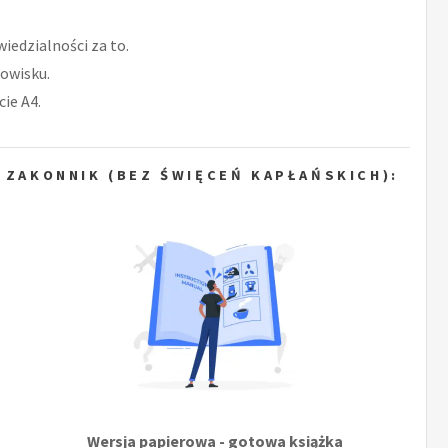
iedzialności za to.
owisku.
ie A4.
 ZAKONNIK (BEZ ŚWIĘCEŃ KAPŁAŃSKICH):
Wersja papierowa - gotowa książka