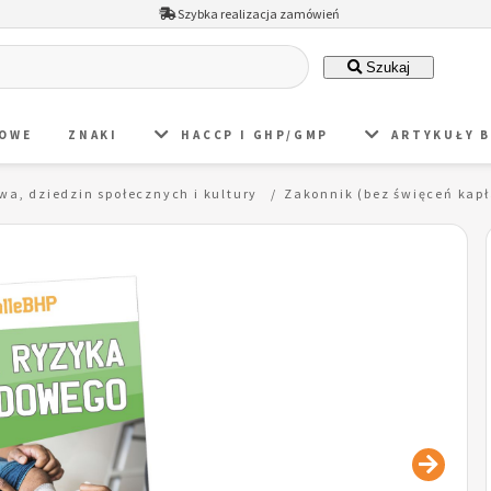
Szybka realizacja zamówień
Szukaj
DOWE
ZNAKI
HACCP I GHP/GMP
ARTYKUŁY 
awa, dziedzin społecznych i kultury
Zakonnik (bez święceń kap