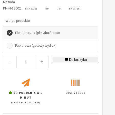
Metoda
PN-N-18002
RISK SCORE
PHA
JSA
FIVE STEPS
Wersja produktu
Elektroniczna (plik .doc/.docx)
Papierowa (gotowy wydruk)
-
+
Do koszyka
DO POBRANIA W 5
ORZ-263606
MINUT
(PRZY PŁATNOŚCI TPAY)