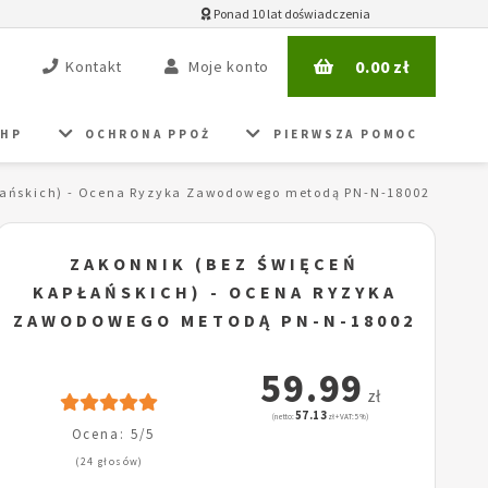
Ponad 10 lat doświadczenia
0.00
zł
Kontakt
Moje konto
BHP
OCHRONA PPOŻ
PIERWSZA POMOC
łańskich) - Ocena Ryzyka Zawodowego metodą PN-N-18002
ZAKONNIK (BEZ ŚWIĘCEŃ
KAPŁAŃSKICH) - OCENA RYZYKA
ZAWODOWEGO METODĄ PN-N-18002
59.99
zł
57.13
(netto:
zł + VAT: 5%)
Ocena: 5/5
(24 głosów)