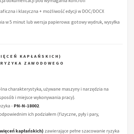
acja dokumentacji pod wymagania kontroli
raficzna i klasyczna + możliwość edycji w DOC/DOCX
nia w 5 minut lub wersja papierowa: gotowy wydruk, wysyłka
WIĘCEŃ KAPŁAŃSKICH)
 RYZYKA ZAWODOWEGO
ólna charakterystyka, używane maszyny i narzędzia na
sposób i miejsce wykonywania pracy).
yzyka -
PN-N-18002
.
odpowiednim ich podziałem (fizyczne, pyły i pary,
święceń kapłańskich)
zawierające pełne szacowanie ryzyka