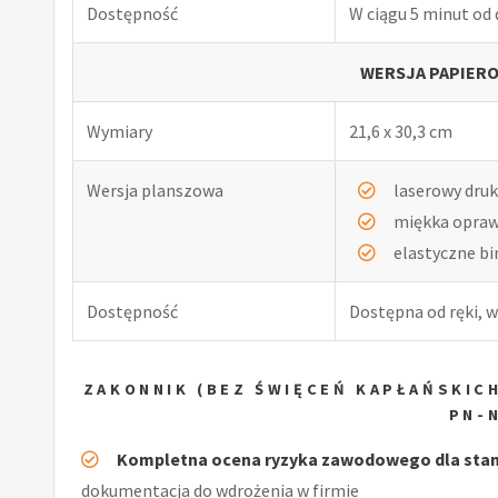
Dostępność
W ciągu 5 minut od
WERSJA PAPIERO
Wymiary
21,6 x 30,3 cm
Wersja planszowa
laserowy druk
miękka opra
elastyczne b
Dostępność
Dostępna od ręki, w
ZAKONNIK (BEZ ŚWIĘCEŃ KAPŁAŃSKIC
PN-
Kompletna ocena ryzyka zawodowego dla stano
dokumentacja do wdrożenia w firmie