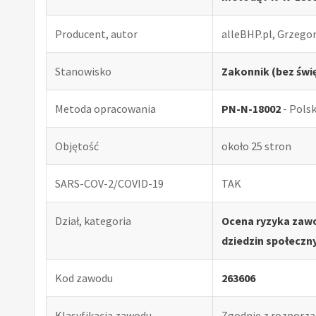
Producent, autor
alleBHP.pl, Grzego
Stanowisko
Zakonnik (bez świ
Metoda opracowania
PN-N-18002
- Pols
Objętość
około 25 stron
SARS-COV-2/COVID-19
TAK
Dział, kategoria
Ocena ryzyka zawo
dziedzin społeczny
Kod zawodu
263606
Klasyfikacja zawodu
Zgodnie z rozporząd