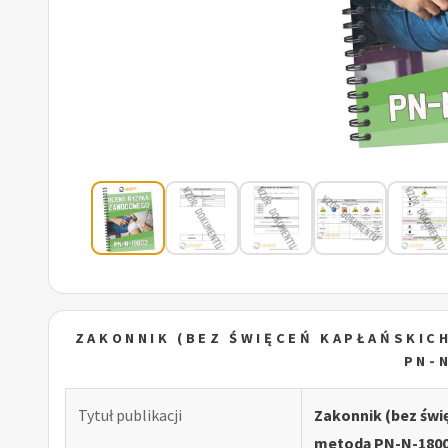
ZAKONNIK (BEZ ŚWIĘCEŃ KAPŁAŃSKIC
PN-
Tytuł publikacji
Zakonnik (bez św
metodą PN-N-180