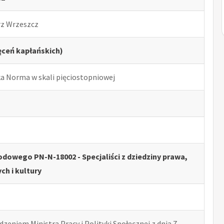
rz Wrzeszcz
ęceń kapłańskich)
ka Norma w skali pięciostopniowej
dowego PN-N-18002 - Specjaliści z dziedziny prawa,
ch i kultury
zeniem Ministra Pracy i Polityki Społecznej z dnia 7