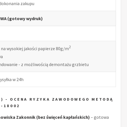
 dokonania zakupu
WA (gotowy wydruk)
2
 na wysokiej jakości papierze 80g/m
wa
indowanie - z możliwością demontażu grzbietu
ysyłka w 24h
H) - OCENA RYZYKA ZAWODOWEGO METODĄ
N-18002
wiska Zakonnik (bez święceń kapłańskich)
– gotowa