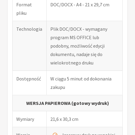
Format
DOC/DOCX - A4 - 21 x 29,7 cm
pliku
Technologia
Plik DOC/DOCX - wymagany
program MS OFFICE lub
podobny, możliwość edycji
dokumentu, nadaje się do
wielokrotnego druku
Dostępność
W ciągu 5 minut od dokonania
zakupu
WERSJA PAPIEROWA (gotowy wydruk)
Wymiary
21,6 x 30,3 cm
Wersja
laserowy druk na wysokiej