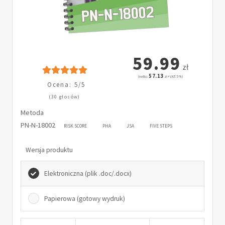
59.99
zł
57.13
(netto:
zł + VAT: 5%)
Ocena: 5/5
(30 głosów)
Metoda
PN-N-18002
RISK SCORE
PHA
JSA
FIVE STEPS
Wersja produktu
Elektroniczna (plik .doc/.docx)
Papierowa (gotowy wydruk)