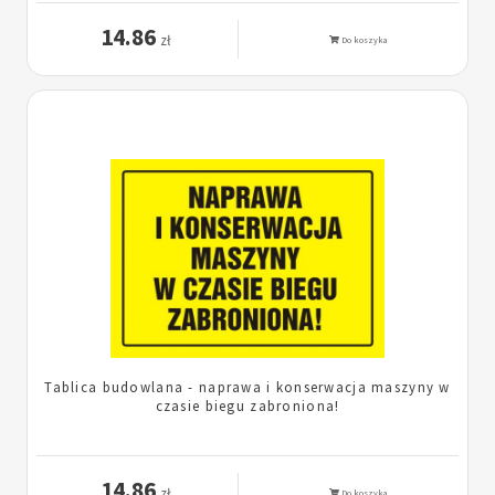
14.86
zł
Do koszyka
Tablica budowlana - naprawa i konserwacja maszyny w
czasie biegu zabroniona!
14.86
zł
Do koszyka