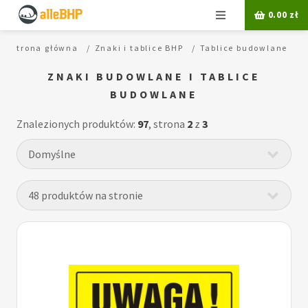
Menu
0.00
zł
Strona główna
Znaki i tablice BHP
Tablice budowlane
ZNAKI BUDOWLANE I TABLICE
BUDOWLANE
Znalezionych produktów:
97
, strona
2
z
3