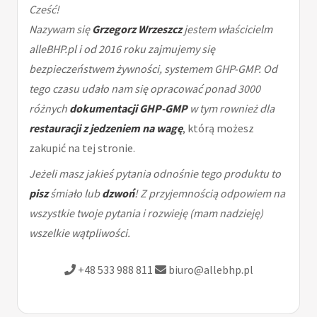
Cześć!
Nazywam się
Grzegorz Wrzeszcz
jestem właścicielm
alleBHP.pl i od 2016 roku zajmujemy się
bezpieczeństwem żywności, systemem GHP-GMP. Od
tego czasu udało nam się opracować ponad 3000
różnych
dokumentacji GHP-GMP
w tym rownież dla
restauracji z jedzeniem na wagę
, którą możesz
zakupić na tej stronie.
Jeżeli masz jakieś pytania odnośnie tego produktu to
pisz
śmiało lub
dzwoń
! Z przyjemnością odpowiem na
wszystkie twoje pytania i rozwieję (mam nadzieję)
wszelkie wątpliwości.
+48 533 988 811
biuro@allebhp.pl