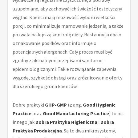
wydawcze są regularnie czyszczone, a potrawy
uzupełniane, aby zachować ich świeżość i estetyczny
wygląd. Klienci mają możliwość wyboru wielkości
porcji, co minimalizuje marnowanie jedzenia, a także
pozwala na lepszą kontrolę diety. Restauracja dba o
oznakowanie posiłków oraz informuje o
potencjalnych alergenach. Cały proces musi być
zgodny z aktualnymi przepisami sanitarno-
epidemiologicznymi. Takie rozwiązanie zapewnia
wygodę, szybkość obsługi oraz zróżnicowanie oferty
dla szerokiego grona klientów.
Dobre praktyki
GHP-GMP
(z ang.
Good Hygienic
Practice
oraz
Good Manufacturing Practice
) to nic
innego jak
Dobra Praktyka Higieniczna
i
Dobra
Praktyka Produkcyjna
. Są to dwa mikrosystemy,