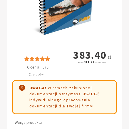
383.40
zł
311.71
(netto:
zł + VAT: 23%)
Ocena: 5/5
(1 głosów)
UWAGA!
W ramach zakupionej
dokumentacji otrzymasz
USŁUGĘ
indywidualnego opracowania
dokumentacji dla Twojej firmy!
Wersja produktu