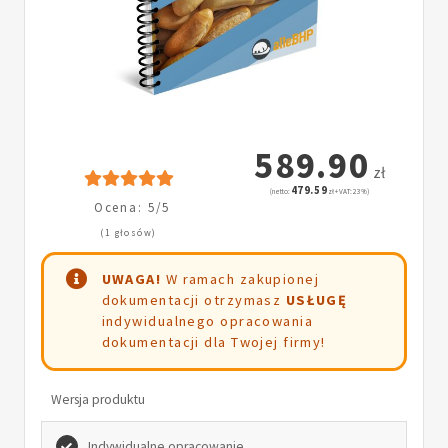
589.90
zł
479.59
(netto:
zł + VAT: 23%)
Ocena: 5/5
(1 głosów)
UWAGA!
W ramach zakupionej
dokumentacji otrzymasz
USŁUGĘ
indywidualnego opracowania
dokumentacji dla Twojej firmy!
Wersja produktu
Indywidualne opracowanie