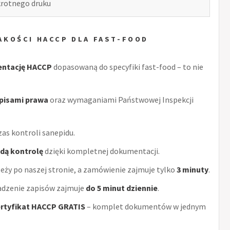
okrotnego druku
AKOŚCI HACCP DLA FAST-FOOD
entację HACCP
dopasowaną do specyfiki fast-food – to nie
episami prawa
oraz wymaganiami Państwowej Inspekcji
as kontroli sanepidu.
żdą kontrolę
dzięki kompletnej dokumentacji.
eży po naszej stronie, a zamówienie zajmuje tylko
3 minuty
.
adzenie zapisów zajmuje
do 5 minut dziennie
.
rtyfikat HACCP GRATIS
– komplet dokumentów w jednym