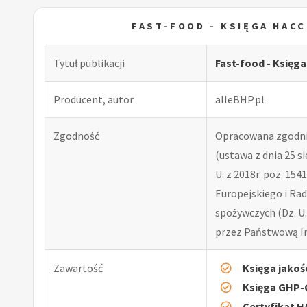
FAST-FOOD - KSIĘGA HAC
Tytuł publikacji
Fast-food - Księg
Producent, autor
alleBHP.pl
Zgodność
Opracowana zgodni
(ustawa z dnia 25 si
U. z 2018r. poz. 15
Europejskiego i Rad
spożywczych (Dz. U.
przez Państwową In
Zawartość
Księga jakoś
Księga GHP
Certyfikat 