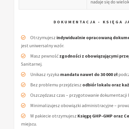
nadaje się do wiel
DOKUMENTACJA - KSIĘGA J
Otrzymujesz
indywidualnie opracowaną dokum
jest uniwersalny wzór.
Masz pewność
zgodności z obowiązującymi prz
Sanitarnej.
Unikasz ryzyka
mandatu nawet do 30 000 zł
podcz
Bez problemu przejdziesz
odbiór lokalu oraz ka
Oszczędzasz czas – przygotowanie dokumentacji l
Minimalizujesz obowiązki administracyjne – prow
W pakiecie otrzymujesz
Księgę GHP-GMP oraz Ce
miejscu.