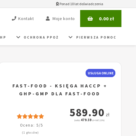
Ponad 10 lat doświadczenia
0.00
zł
Kontakt
Moje konto
BHP
OCHRONA PPOŻ
PIERWSZA POMOC
USŁUGA ONLINE
FAST-FOOD - KSIĘGA HACCP +
GHP-GMP DLA FAST-FOOD
589.90
zł
479.59
(netto:
zł + VAT: 23%)
Ocena: 5/5
(1 głosów)