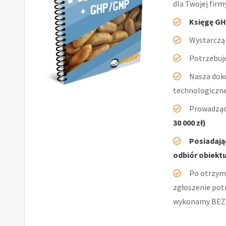
dla Twojej firm
Księgę GH
Wystarczą 
Potrzebuje
Nasza dok
technologiczn
Prowadząc
30 000 zł)
Posiadają
odbiór obiektu
Po otrzym
zgłoszenie pot
wykonamy BEZ