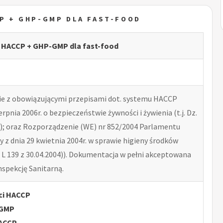
CP + GHP-GMP DLA FAST-FOOD
a HACCP + GHP-GMP dla fast-food
e z obowiązującymi przepisami dot. systemu HACCP
erpnia 2006r. o bezpieczeństwie żywności i żywienia (t.j. Dz.
41); oraz Rozporządzenie (WE) nr 852/2004 Parlamentu
y z dnia 29 kwietnia 2004r. w sprawie higieny środków
 L 139 z 30.04.2004)). Dokumentacja w pełni akceptowana
spekcję Sanitarną.
ci HACCP
-GMP
HACCP