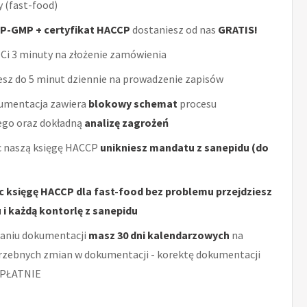
y (fast-food)
P-GMP + certyfikat HACCP
dostaniesz od nas
GRATIS!
Ci 3 minuty na złożenie zamówienia
sz do 5 minut dziennie na prowadzenie zapisów
umentacja zawiera
blokowy schemat
procesu
ego oraz dokładną
analizę zagrożeń
 naszą księgę HACCP
unikniesz mandatu z sanepidu (do
c księgę HACCP dla fast-food bez problemu przejdziesz
 i każdą kontorlę z sanepidu
aniu dokumentacji
masz 30 dni kalendarzowych
na
rzebnych zmian w dokumentacji - korektę dokumentacji
PŁATNIE