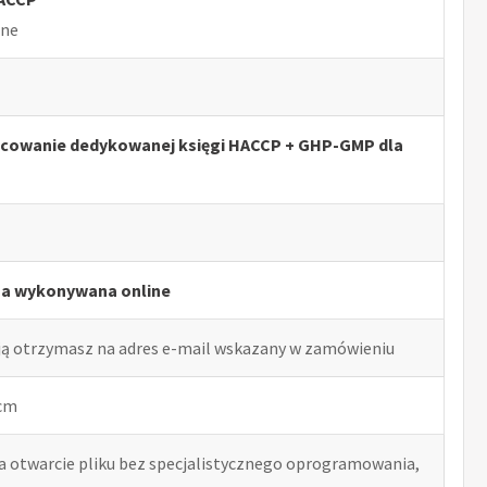
lne
acowanie dedykowanej księgi HACCP + GHP-GMP dla
ga wykonywana online
ją otrzymasz na adres e-mail wskazany w zamówieniu
 cm
ia otwarcie pliku bez specjalistycznego oprogramowania,