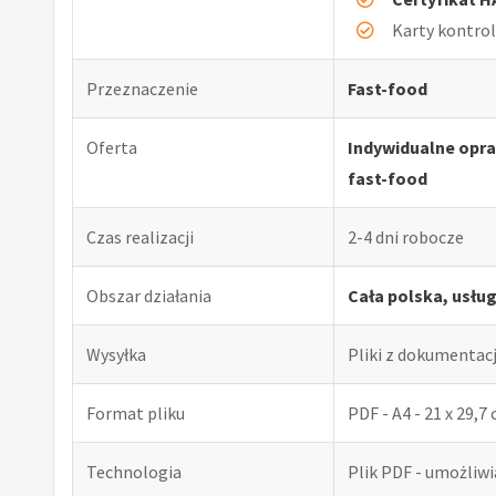
Karty kontro
Przeznaczenie
Fast-food
Oferta
Indywidualne opr
fast-food
Czas realizacji
2-4 dni robocze
Obszar działania
Cała polska, usłu
Wysyłka
Pliki z dokumentac
Format pliku
PDF - A4 - 21 x 29,7
Technologia
Plik PDF - umożliw