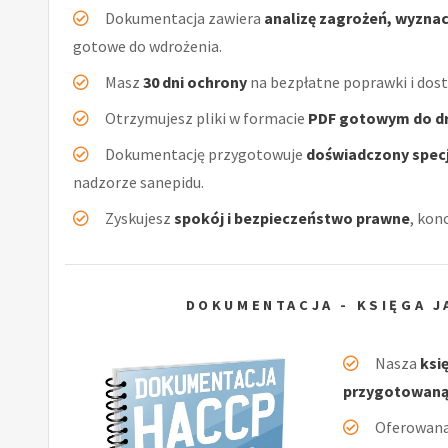
Dokumentacja zawiera
analizę zagrożeń, wyzna
gotowe do wdrożenia.
Masz
30 dni ochrony
na bezpłatne poprawki i dos
Otrzymujesz pliki w formacie
PDF gotowym do d
Dokumentację przygotowuje
doświadczony specj
nadzorze sanepidu.
Zyskujesz
spokój i bezpieczeństwo prawne
, kon
DOKUMENTACJA - KSIĘGA J
Nasza
ksi
przygotowaną
Oferowan