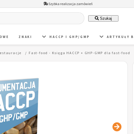
Szybka realizacja zamówień
Szukaj
DOWE
ZNAKI
HACCP I GHP/GMP
ARTYKUŁY 
restauracje
Fast-food - Księga HACCP + GHP-GMP dla fast-food