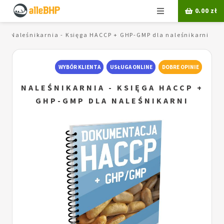
Menu
0.00
zł
Naleśnikarnia - Księga HACCP + GHP-GMP dla naleśnikarni
WYBÓR KLIENTA
USŁUGA ONLINE
DOBRE OPINIE
NALEŚNIKARNIA - KSIĘGA HACCP +
GHP-GMP DLA NALEŚNIKARNI