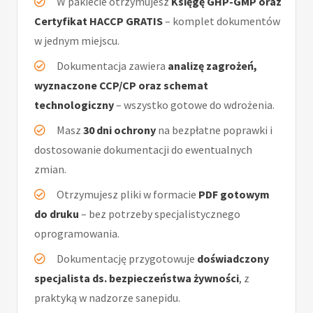
W pakiecie otrzymujesz
Księgę GHP-GMP oraz
Certyfikat HACCP GRATIS
– komplet dokumentów
w jednym miejscu.
Dokumentacja zawiera
analizę zagrożeń,
wyznaczone CCP/CP oraz schemat
technologiczny
– wszystko gotowe do wdrożenia.
Masz
30 dni ochrony
na bezpłatne poprawki i
dostosowanie dokumentacji do ewentualnych
zmian.
Otrzymujesz pliki w formacie
PDF gotowym
do druku
– bez potrzeby specjalistycznego
oprogramowania.
Dokumentację przygotowuje
doświadczony
specjalista ds. bezpieczeństwa żywności
, z
praktyką w nadzorze sanepidu.