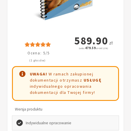
589.90
zł
479.59
(netto:
zł + VAT: 23%)
Ocena: 5/5
(1 głosów)
UWAGA!
W ramach zakupionej
dokumentacji otrzymasz
USŁUGĘ
indywidualnego opracowania
dokumentacji dla Twojej firmy!
Wersja produktu
Indywidualne opracowanie