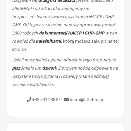
alleBHP.pl i od 2016 roku zajmujemy się
bezpieczeństwem żywności, systemem HACCP i GHP-
GMP. Od tego czasu udało nam się opracować ponad
3000 różnych
dokumentacji HACCP i GHP-GMP
w tym
rownież dla
naleśnikarni
, którą możesz zakupić na tej
stronie.
Jeżeli masz jakieś pytania odnośnie tego produktu to
pisz
śmiało lub
dzwoń
! Z przyjemnością odpowiem na
wszystkie twoje pytania i rozwieję (mam nadzieję)
wszelkie wątpliwości.
+48 533 988 811
biuro@allebhp.pl