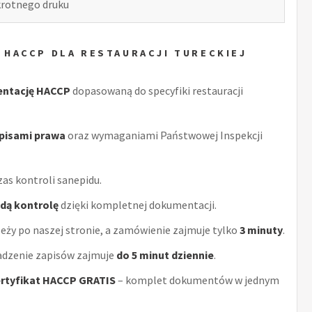
okrotnego druku
 HACCP DLA RESTAURACJI TURECKIEJ
entację HACCP
dopasowaną do specyfiki restauracji
episami prawa
oraz wymaganiami Państwowej Inspekcji
as kontroli sanepidu.
żdą kontrolę
dzięki kompletnej dokumentacji.
eży po naszej stronie, a zamówienie zajmuje tylko
3 minuty
.
adzenie zapisów zajmuje
do 5 minut dziennie
.
rtyfikat HACCP GRATIS
– komplet dokumentów w jednym