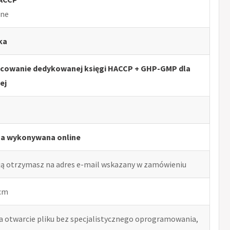
lne
ka
acowanie dedykowanej księgi HACCP + GHP-GMP dla
ej
ga wykonywana online
ją otrzymasz na adres e-mail wskazany w zamówieniu
 cm
ia otwarcie pliku bez specjalistycznego oprogramowania,