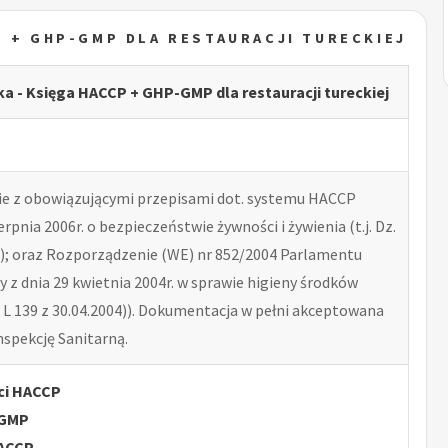
P + GHP-GMP DLA RESTAURACJI TURECKIEJ
ka - Księga HACCP + GHP-GMP dla restauracji tureckiej
e z obowiązującymi przepisami dot. systemu HACCP
erpnia 2006r. o bezpieczeństwie żywności i żywienia (t.j. Dz.
41); oraz Rozporządzenie (WE) nr 852/2004 Parlamentu
y z dnia 29 kwietnia 2004r. w sprawie higieny środków
 L 139 z 30.04.2004)). Dokumentacja w pełni akceptowana
spekcję Sanitarną.
ci HACCP
-GMP
HACCP