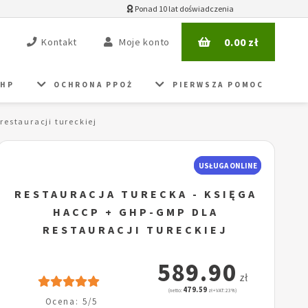
Ponad 10 lat doświadczenia
0.00
zł
Kontakt
Moje konto
BHP
OCHRONA PPOŻ
PIERWSZA POMOC
restauracji tureckiej
USŁUGA ONLINE
RESTAURACJA TURECKA - KSIĘGA
HACCP + GHP-GMP DLA
RESTAURACJI TURECKIEJ
589.90
zł
479.59
(netto:
zł + VAT: 23%)
Ocena: 5/5