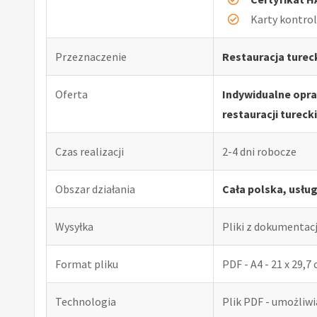
Karty kontro
Przeznaczenie
Restauracja turec
Oferta
Indywidualne opr
restauracji turecki
Czas realizacji
2-4 dni robocze
Obszar działania
Cała polska, usłu
Wysyłka
Pliki z dokumentac
Format pliku
PDF - A4 - 21 x 29,7
Technologia
Plik PDF - umożliw