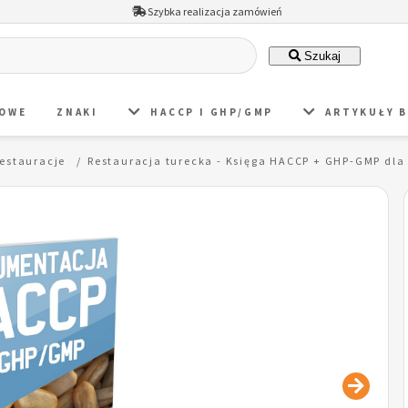
Szybka realizacja zamówień
Szukaj
DOWE
ZNAKI
HACCP I GHP/GMP
ARTYKUŁY 
restauracje
Restauracja turecka - Księga HACCP + GHP-GMP dla 