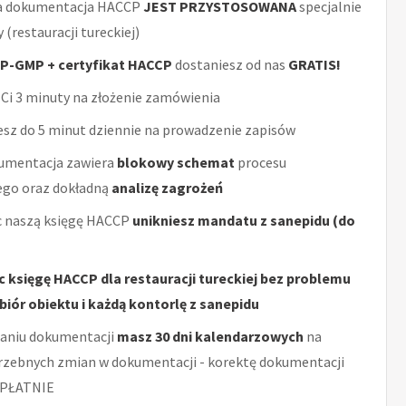
a dokumentacja HACCP
JEST PRZYSTOSOWANA
specjalnie
 (restauracji tureckiej)
P-GMP + certyfikat HACCP
dostaniesz od nas
GRATIS!
Ci 3 minuty na złożenie zamówienia
sz do 5 minut dziennie na prowadzenie zapisów
umentacja zawiera
blokowy schemat
procesu
ego oraz dokładną
analizę zagrożeń
 naszą księgę HACCP
unikniesz mandatu z sanepidu (do
c księgę HACCP dla restauracji tureckiej bez problemu
biór obiektu i każdą kontorlę z sanepidu
aniu dokumentacji
masz 30 dni kalendarzowych
na
rzebnych zmian w dokumentacji - korektę dokumentacji
PŁATNIE