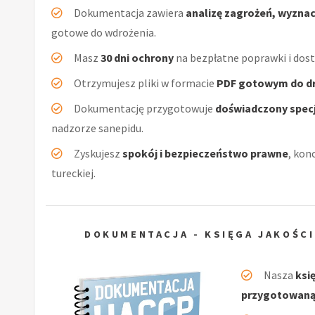
Dokumentacja zawiera
analizę zagrożeń, wyzna
gotowe do wdrożenia.
Masz
30 dni ochrony
na bezpłatne poprawki i dos
Otrzymujesz pliki w formacie
PDF gotowym do d
Dokumentację przygotowuje
doświadczony specj
nadzorze sanepidu.
Zyskujesz
spokój i bezpieczeństwo prawne
, kon
tureckiej.
DOKUMENTACJA - KSIĘGA JAKOŚCI
Nasza
ksi
przygotowaną