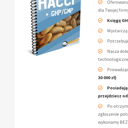
Oferowan
dla Twojej firmy
Księgę GH
Wystarczą 
Potrzebuje
Nasza dok
technologiczn
Prowadząc
30 000 zł)
Posiadają
przejdziesz od
Po otrzym
zgłoszenie pot
wykonamy BEZ