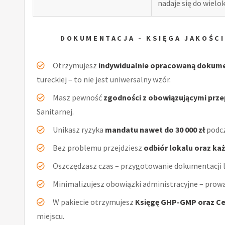
nadaje się do wiel
DOKUMENTACJA - KSIĘGA JAKOŚCI
Otrzymujesz
indywidualnie opracowaną dokum
tureckiej – to nie jest uniwersalny wzór.
Masz pewność
zgodności z obowiązującymi prz
Sanitarnej.
Unikasz ryzyka
mandatu nawet do 30 000 zł
podcz
Bez problemu przejdziesz
odbiór lokalu oraz ka
Oszczędzasz czas – przygotowanie dokumentacji l
Minimalizujesz obowiązki administracyjne – prow
W pakiecie otrzymujesz
Księgę GHP-GMP oraz Ce
miejscu.