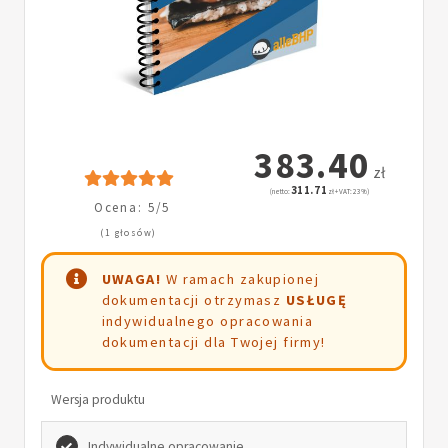
383.40
zł
311.71
(netto:
zł + VAT: 23%)
Ocena: 5/5
(1 głosów)
UWAGA!
W ramach zakupionej
dokumentacji otrzymasz
USŁUGĘ
indywidualnego opracowania
dokumentacji dla Twojej firmy!
Wersja produktu
Indywidualne opracowanie