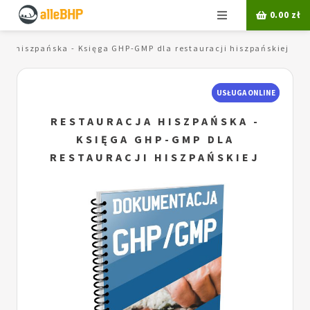
Menu
0.00
zł
cja hiszpańska - Księga GHP-GMP dla restauracji hiszpańskiej
USŁUGA ONLINE
RESTAURACJA HISZPAŃSKA -
KSIĘGA GHP-GMP DLA
RESTAURACJI HISZPAŃSKIEJ