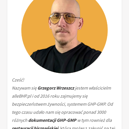
Cześć!
Nazywam się
Grzegorz Wrzeszcz
jestem właścicielm
alleBHP.pl i od 2016 roku zajmujemy się
bezpieczeństwem żywności, systemem GHP-GMP. Od
tego czasu udało nam się opracować ponad 3000
różnych
dokumentacji GHP-GMP
w tym rownież dla
restauracji hiszpańskiej
, którą możesz zakupić na tej