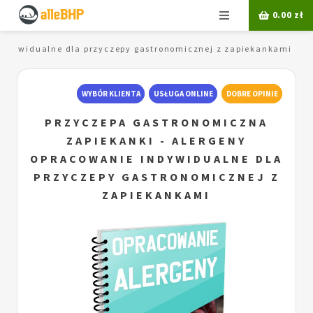
Menu
0.00
zł
indywidualne dla przyczepy gastronomicznej z zapiekankami
WYBÓR KLIENTA
USŁUGA ONLINE
DOBRE OPINIE
PRZYCZEPA GASTRONOMICZNA
ZAPIEKANKI - ALERGENY
OPRACOWANIE INDYWIDUALNE DLA
PRZYCZEPY GASTRONOMICZNEJ Z
ZAPIEKANKAMI