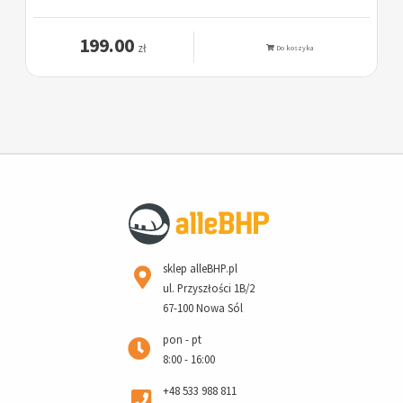
199.00
zł
Do koszyka
sklep alleBHP.pl
ul. Przyszłości 1B/2
67-100 Nowa Sól
pon - pt
8:00 - 16:00
+48 533 988 811