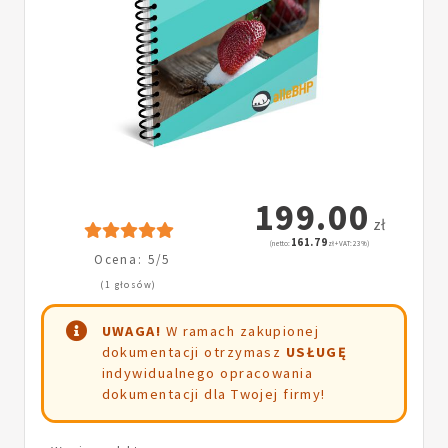
199.00
zł
161.79
(netto:
zł + VAT: 23%)
Ocena: 5/5
(1 głosów)
UWAGA!
W ramach zakupionej
dokumentacji otrzymasz
USŁUGĘ
indywidualnego opracowania
dokumentacji dla Twojej firmy!