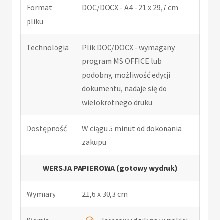
Format
DOC/DOCX - A4 - 21 x 29,7 cm
pliku
Technologia
Plik DOC/DOCX - wymagany
program MS OFFICE lub
podobny, możliwość edycji
dokumentu, nadaje się do
wielokrotnego druku
Dostępność
W ciągu 5 minut od dokonania
zakupu
WERSJA PAPIEROWA (gotowy wydruk)
Wymiary
21,6 x 30,3 cm
Wersja
laserowy druk na wysokiej