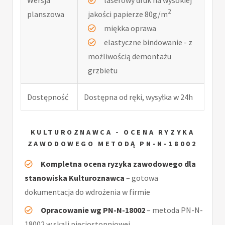
2
planszowa
jakości papierze 80g/m
miękka oprawa
elastyczne bindowanie - z
możliwością demontażu
grzbietu
Dostępność
Dostępna od ręki, wysyłka w 24h
KULTUROZNAWCA - OCENA RYZYKA
ZAWODOWEGO METODĄ PN-N-18002
Kompletna ocena ryzyka zawodowego dla
stanowiska Kulturoznawca
– gotowa
dokumentacja do wdrożenia w firmie
Opracowanie wg PN-N-18002
– metoda PN-N-
18002 w skali pięciostopniowej