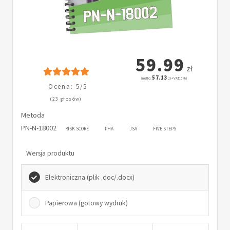
59.99
zł
57.13
(netto:
zł + VAT: 5%)
Ocena: 5/5
(23 głosów)
Metoda
PN-N-18002
RISK SCORE
PHA
JSA
FIVE STEPS
Wersja produktu
Elektroniczna (plik .doc/.docx)
Papierowa (gotowy wydruk)