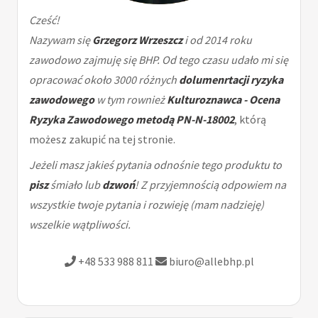
Cześć!
Nazywam się
Grzegorz Wrzeszcz
i od 2014 roku
zawodowo zajmuję się BHP. Od tego czasu udało mi się
opracować około 3000 różnych
dolumenrtacji ryzyka
zawodowego
w tym rownież
Kulturoznawca - Ocena
Ryzyka Zawodowego metodą PN-N-18002
, którą
możesz zakupić na tej stronie.
Jeżeli masz jakieś pytania odnośnie tego produktu to
pisz
śmiało lub
dzwoń
! Z przyjemnością odpowiem na
wszystkie twoje pytania i rozwieję (mam nadzieję)
wszelkie wątpliwości.
+48 533 988 811
biuro@allebhp.pl