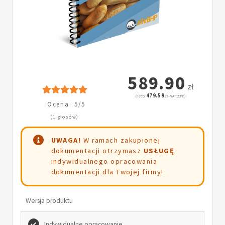
589.90
zł
479.59
(netto:
zł + VAT: 23%)
Ocena: 5/5
(1 głosów)
UWAGA!
W ramach zakupionej
dokumentacji otrzymasz
USŁUGĘ
indywidualnego opracowania
dokumentacji dla Twojej firmy!
Wersja produktu
Indywidualne opracowanie