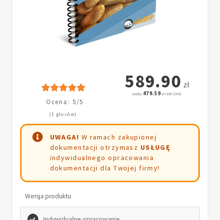
589.90
zł
479.59
(netto:
zł + VAT: 23%)
Ocena: 5/5
(1 głosów)
UWAGA!
W ramach zakupionej
dokumentacji otrzymasz
USŁUGĘ
indywidualnego opracowania
dokumentacji dla Twojej firmy!
Wersja produktu
Indywidualne opracowanie