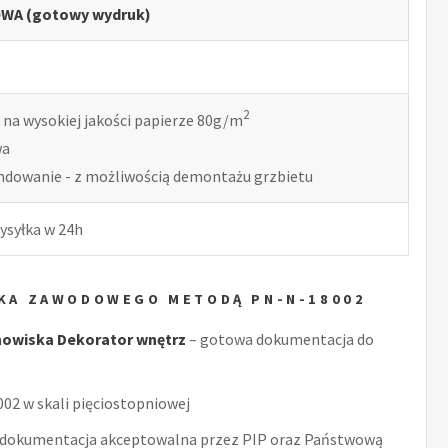
WA (gotowy wydruk)
2
 na wysokiej jakości papierze 80g/m
wa
indowanie - z możliwością demontażu grzbietu
ysyłka w 24h
YKA ZAWODOWEGO METODĄ PN-N-18002
owiska Dekorator wnętrz
– gotowa dokumentacja do
2 w skali pięciostopniowej
 dokumentacja akceptowalna przez PIP oraz Państwową