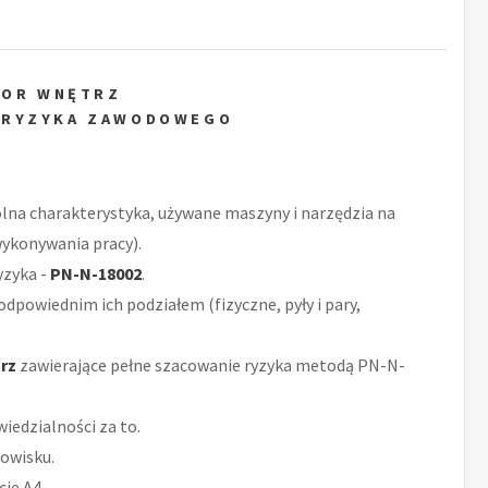
TOR WNĘTRZ
 RYZYKA ZAWODOWEGO
ólna charakterystyka, używane maszyny i narzędzia na
wykonywania pracy).
yzyka -
PN-N-18002
.
odpowiednim ich podziałem (fizyczne, pyły i pary,
rz
zawierające pełne szacowanie ryzyka metodą PN-N-
iedzialności za to.
owisku.
ie A4.