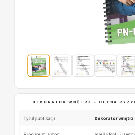
DEKORATOR WNĘTRZ - OCENA RYZ
Tytuł publikacji
Dekorator wnętrz
Producent, autor
alleBHP.pl, Grzego