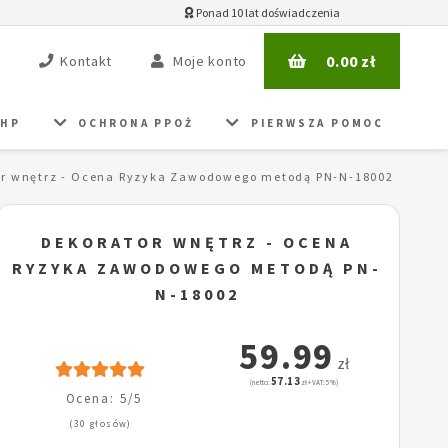
Ponad 10 lat doświadczenia
0.00
zł
Kontakt
Moje konto
BHP
OCHRONA PPOŻ
PIERWSZA POMOC
or wnętrz - Ocena Ryzyka Zawodowego metodą PN-N-18002
DEKORATOR WNĘTRZ - OCENA
RYZYKA ZAWODOWEGO METODĄ PN-
N-18002
59.99
zł
57.13
(netto:
zł + VAT: 5%)
Ocena: 5/5
(30 głosów)