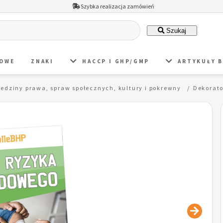
Szybka realizacja zamówień
Szukaj
DOWE
ZNAKI
HACCP I GHP/GMP
ARTYKUŁY 
iedziny prawa, spraw społecznych, kultury i pokrewny
Dekorat