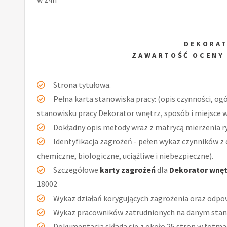
DEKORA
ZAWARTOŚĆ OCENY
Strona tytułowa.
Pełna karta stanowiska pracy: (opis czynności, og
stanowisku pracy Dekorator wnętrz, sposób i miejsce 
Dokładny opis metody wraz z matrycą mierzenia r
Identyfikacja zagrożeń - pełen wykaz czynników z 
chemiczne, biologiczne, uciążliwe i niebezpieczne).
Szczegółowe
karty zagrożeń
dla
Dekorator wnęt
18002
Wykaz działań korygujących zagrożenia oraz odpow
Wykaz pracowników zatrudnionych na danym stan
Dokumentacja składa się z około 25 stron w fotmac