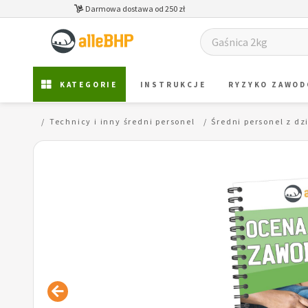
Darmowa dostawa od 250 zł
KATEGORIE
INSTRUKCJE
RYZYKO ZAWO
na
...
Technicy i inny średni personel
Średni personel z dz