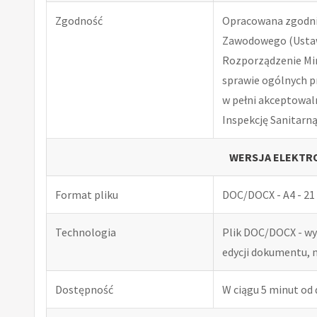
Zgodność
Opracowana zgodnie
Zawodowego (Ustawa
Rozporządzenie Minis
sprawie ogólnych p
w pełni akceptowal
Inspekcję Sanitarną
WERSJA ELEKTRO
Format pliku
DOC/DOCX - A4 - 21 
Technologia
Plik DOC/DOCX - w
edycji dokumentu, 
Dostępność
W ciągu 5 minut od