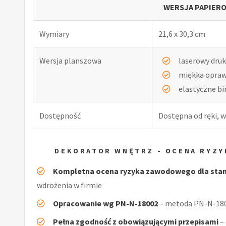
WERSJA PAPIERO
Wymiary
21,6 x 30,3 cm
Wersja planszowa
laserowy druk
miękka opra
elastyczne b
Dostępność
Dostępna od ręki, w
DEKORATOR WNĘTRZ - OCENA RYZ
Kompletna ocena ryzyka zawodowego dla stan
wdrożenia w firmie
Opracowanie wg PN-N-18002
– metoda PN-N-1800
Pełna zgodność z obowiązującymi przepisami
–