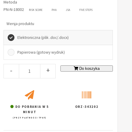
Metoda
PN-N-18002
RISK SCORE
PHA
JSA
FIVE STEPS
Wersja produktu
Elektroniczna (plik .doc/.docx)
Papierowa (gotowy wydruk)
-
+
Do koszyka
DO POBRANIA W 5
ORZ-343202
MINUT
(PRZY PŁATNOŚCI TPAY)