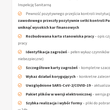
Inspekcję Sanitarną
Pewność pozytywnego przejścia kontroli instytucj
zawodowego przeszły pozytywnie setki kontroli Pań
uniknąć wysokich kar finansowych
Rozbudowana karta stanowiska pracy
– opis cz
pracy
Identyfikacja zagrożeń
– pełen wykaz czynników (
niebezpieczne)
Szczegółowe karty zagrożeń
– kompletne szaco
Wykaz działań korygujących
– konkretne zalecen
Uwzględnione SARS-CoV-2/COVID-19
– aktualiz
Pakiet plików w wersji elektronicznej
– wersja g
Szybka realizacja i wybór formy
– pliki do pobra
w 24h