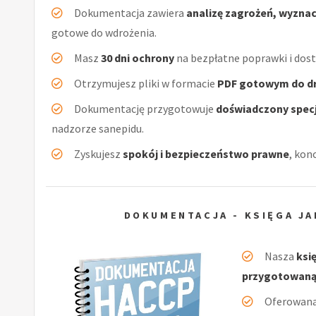
Dokumentacja zawiera
analizę zagrożeń, wyzna
gotowe do wdrożenia.
Masz
30 dni ochrony
na bezpłatne poprawki i dos
Otrzymujesz pliki w formacie
PDF gotowym do d
Dokumentację przygotowuje
doświadczony specj
nadzorze sanepidu.
Zyskujesz
spokój i bezpieczeństwo prawne
, kon
DOKUMENTACJA - KSIĘGA JA
Nasza
ksi
przygotowaną
Oferowan