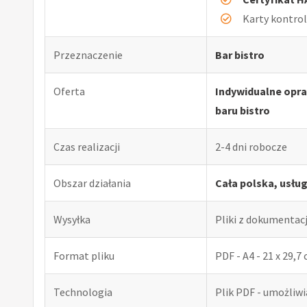
Karty kontro
Przeznaczenie
Bar bistro
Oferta
Indywidualne opr
baru bistro
Czas realizacji
2-4 dni robocze
Obszar działania
Cała polska, usłu
Wysyłka
Pliki z dokumentac
Format pliku
PDF - A4 - 21 x 29,7
Technologia
Plik PDF - umożliw