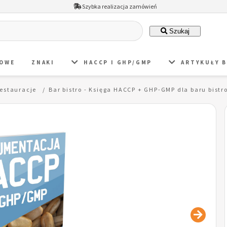
Szybka realizacja zamówień
Szukaj
DOWE
ZNAKI
HACCP I GHP/GMP
ARTYKUŁY 
restauracje
Bar bistro - Księga HACCP + GHP-GMP dla baru bistr