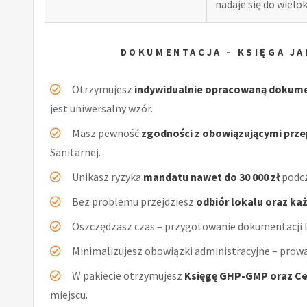
nadaje się do wiel
DOKUMENTACJA - KSIĘGA JA
Otrzymujesz
indywidualnie opracowaną dokum
jest uniwersalny wzór.
Masz pewność
zgodności z obowiązującymi prz
Sanitarnej.
Unikasz ryzyka
mandatu nawet do 30 000 zł
podcz
Bez problemu przejdziesz
odbiór lokalu oraz ka
Oszczędzasz czas – przygotowanie dokumentacji l
Minimalizujesz obowiązki administracyjne – prow
W pakiecie otrzymujesz
Księgę GHP-GMP oraz Ce
miejscu.