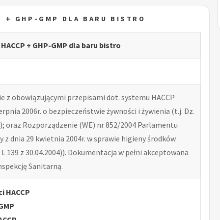
P + GHP-GMP DLA BARU BISTRO
ga HACCP + GHP-GMP dla baru bistro
e z obowiązującymi przepisami dot. systemu HACCP
erpnia 2006r. o bezpieczeństwie żywności i żywienia (t.j. Dz.
41); oraz Rozporządzenie (WE) nr 852/2004 Parlamentu
y z dnia 29 kwietnia 2004r. w sprawie higieny środków
 L 139 z 30.04.2004)). Dokumentacja w pełni akceptowana
spekcję Sanitarną.
ci HACCP
-GMP
HACCP