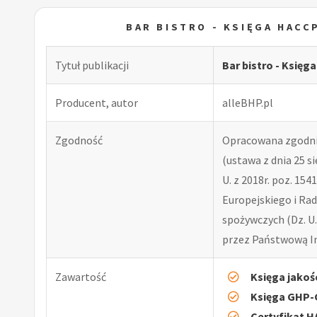
BAR BISTRO - KSIĘGA HACC
Tytuł publikacji
Bar bistro - Księ
Producent, autor
alleBHP.pl
Zgodność
Opracowana zgodni
(ustawa z dnia 25 si
U. z 2018r. poz. 15
Europejskiego i Rad
spożywczych (Dz. U.
przez Państwową In
Zawartość
Księga jakoś
Księga GHP
Certyfikat 