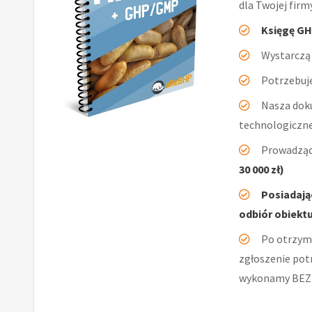
dla Twojej firm
Księgę GH
Wystarczą 
Potrzebuje
Nasza dok
technologiczn
Prowadząc
30 000 zł)
Posiadają
odbiór obiektu
Po otrzym
zgłoszenie pot
wykonamy BEZ