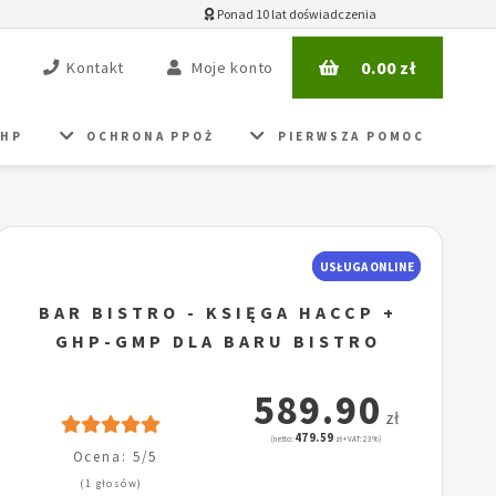
Ponad 10 lat doświadczenia
0.00
zł
Kontakt
Moje konto
BHP
OCHRONA PPOŻ
PIERWSZA POMOC
o
USŁUGA ONLINE
BAR BISTRO - KSIĘGA HACCP +
GHP-GMP DLA BARU BISTRO
589.90
zł
479.59
(netto:
zł + VAT: 23%)
Ocena: 5/5
(1 głosów)