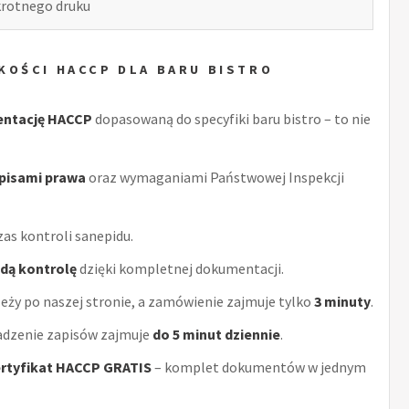
okrotnego druku
KOŚCI HACCP DLA BARU BISTRO
entację HACCP
dopasowaną do specyfiki baru bistro – to nie
episami prawa
oraz wymaganiami Państwowej Inspekcji
as kontroli sanepidu.
żdą kontrolę
dzięki kompletnej dokumentacji.
eży po naszej stronie, a zamówienie zajmuje tylko
3 minuty
.
adzenie zapisów zajmuje
do 5 minut dziennie
.
rtyfikat HACCP GRATIS
– komplet dokumentów w jednym