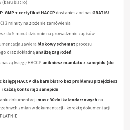
y (baru bistro)
P-GMP + certyfikat HACCP
dostaniesz od nas
GRATIS!
Ci 3 minuty na złożenie zamówienia
sz do 5 minut dziennie na prowadzenie zapisów
umentacja zawiera
blokowy schemat
procesu
ego oraz dokładną
analizę zagrożeń
 naszą księgę HACCP
unikniesz mandatu z sanepidu (do
c księgę HACCP dla baru bistro bez problemu przejdziesz
 i każdą kontorlę z sanepidu
aniu dokumentacji
masz 30 dni kalendarzowych
na
rzebnych zmian w dokumentacji - korektę dokumentacji
PŁATNIE