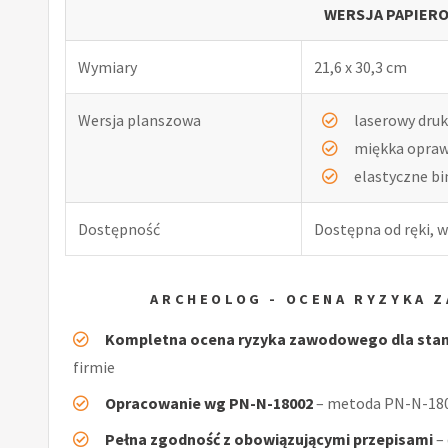
WERSJA PAPIERO
Wymiary
21,6 x 30,3 cm
Wersja planszowa
laserowy druk
miękka opra
elastyczne b
Dostępność
Dostępna od ręki, w
ARCHEOLOG - OCENA RYZYKA 
Kompletna ocena ryzyka zawodowego dla sta
firmie
Opracowanie wg PN-N-18002
– metoda PN-N-1800
Pełna zgodność z obowiązującymi przepisami
–