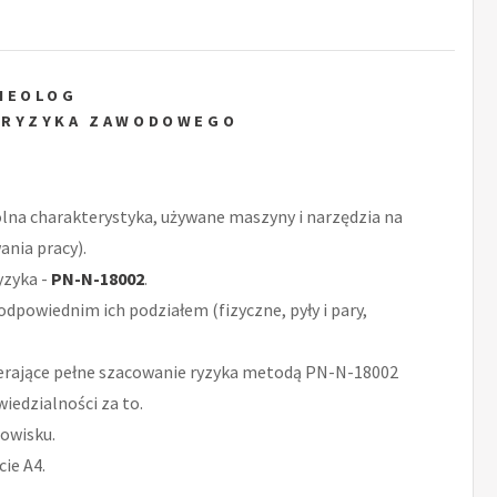
HEOLOG
 RYZYKA ZAWODOWEGO
ólna charakterystyka, używane maszyny i narzędzia na
ania pracy).
yzyka -
PN-N-18002
.
odpowiednim ich podziałem (fizyczne, pyły i pary,
rające pełne szacowanie ryzyka metodą PN-N-18002
iedzialności za to.
owisku.
ie A4.