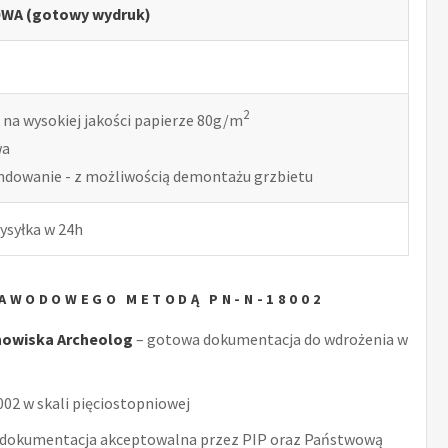
WA (gotowy wydruk)
2
 na wysokiej jakości papierze 80g/m
wa
indowanie - z możliwością demontażu grzbietu
ysyłka w 24h
ZAWODOWEGO METODĄ PN-N-18002
nowiska Archeolog
– gotowa dokumentacja do wdrożenia w
2 w skali pięciostopniowej
 dokumentacja akceptowalna przez PIP oraz Państwową