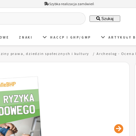
Szybka realizacja zamówień
Szukaj
DOWE
ZNAKI
HACCP I GHP/GMP
ARTYKUŁY 
dziny prawa, dziedzin społecznych i kultury
Archeolog - Ocena