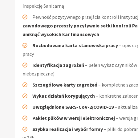
Inspekcję Sanitarną
Pewność pozytywnego przejścia kontroli instytucj
zawodowego przeszły pozytywnie setki kontroli Pań
uniknąć wysokich kar finansowych
Rozbudowana karta stanowiska pracy
– opis cz
pracy
Identyfikacja zagrożeń
– pełen wykaz czynników (
niebezpieczne)
Szczegółowe karty zagrożeń
– kompletne szaco
Wykaz działań korygujących
– konkretne zalecen
Uwzględnione SARS-CoV-2/COVID-19
– aktualiz
Pakiet plików w wersji elektronicznej
– wersja g
Szybka realizacja i wybór formy
– pliki do pobra
w 24h