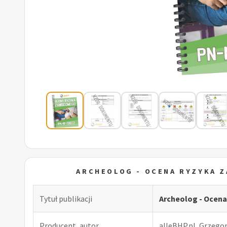
ARCHEOLOG - OCENA RYZYKA 
Tytuł publikacji
Archeolog - Ocen
Producent, autor
alleBHP.pl, Grzego