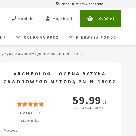
Ponad 10 lat doświadczenia
0.00
zł
Kontakt
Moje konto
BHP
OCHRONA PPOŻ
PIERWSZA POMOC
 Ryzyka Zawodowego metodą PN-N-18002
ARCHEOLOG - OCENA RYZYKA
ZAWODOWEGO METODĄ PN-N-18002
59.99
zł
57.13
(netto:
zł + VAT: 5%)
Ocena: 5/5
(21 głosów)
Metoda