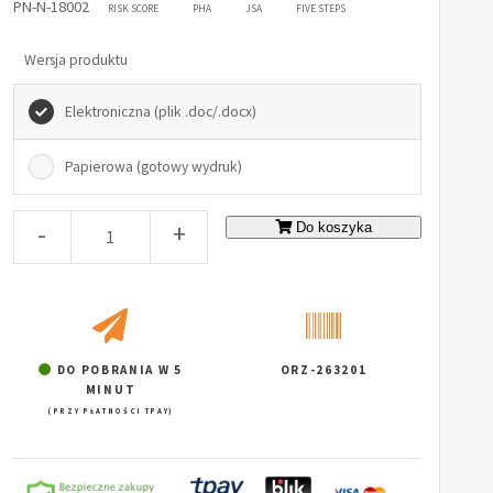
PN-N-18002
RISK SCORE
PHA
JSA
FIVE STEPS
Wersja produktu
Elektroniczna (plik .doc/.docx)
Papierowa (gotowy wydruk)
-
+
Do koszyka
DO POBRANIA W 5
ORZ-263201
MINUT
(PRZY PŁATNOŚCI TPAY)