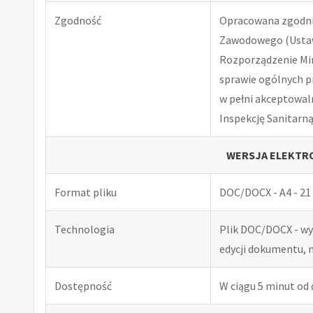
Zgodność
Opracowana zgodnie
Zawodowego (Ustawa
Rozporządzenie Minis
sprawie ogólnych p
w pełni akceptowal
Inspekcję Sanitarną
WERSJA ELEKTRO
Format pliku
DOC/DOCX - A4 - 21 
Technologia
Plik DOC/DOCX - w
edycji dokumentu, 
Dostępność
W ciągu 5 minut od