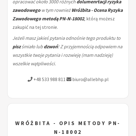
opracować około 3000 różnych
dolumenrtacji ryzyka
zawodowego
w tym rownież
Wróżbita - Ocena Ryzyka
Zawodowego metodą PN-N-18002
, którą możesz
zakupić na tej stronie.
Jeżeli masz jakieś pytania odnośnie tego produktu to
pisz
śmiało lub
dzwoń
! Z przyjemnością odpowiem na
wszystkie twoje pytania i rozwieję (mam nadzieję)
wszelkie wątpliwości.
+48 533 988 811
biuro@allebhp.pl
WRÓŻBITA - OPIS METODY PN-
N-18002