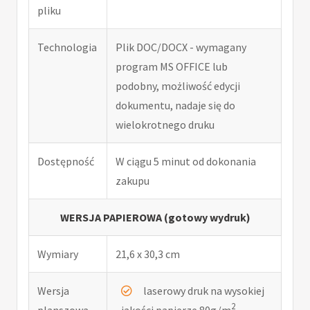
pliku
Technologia
Plik DOC/DOCX - wymagany
program MS OFFICE lub
podobny, możliwość edycji
dokumentu, nadaje się do
wielokrotnego druku
Dostępność
W ciągu 5 minut od dokonania
zakupu
WERSJA PAPIEROWA (gotowy wydruk)
Wymiary
21,6 x 30,3 cm
Wersja
laserowy druk na wysokiej
2
planszowa
jakości papierze 80g/m