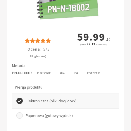
59.99
zł
57.13
(netto:
zł + VAT: 5%)
Ocena: 5/5
(28 głosów)
Metoda
PN-N-18002
RISK SCORE
PHA
JSA
FIVE STEPS
Wersja produktu
Elektroniczna (plik .doc/.docx)
Papierowa (gotowy wydruk)