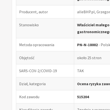
Producent, autor
alleBHP.pl, Grzego
Stanowisko
Właściciel małego
gastronomiczneg
Metoda opracowania
PN-N-18002
- Pols
Objętość
około 25 stron
SARS-COV-2/COVID-19
TAK
Dział, kategoria
Ocena ryzyka zaw
Kod zawodu
515204
Klasyfikacja zawodu
Zgodnie z rozporząd