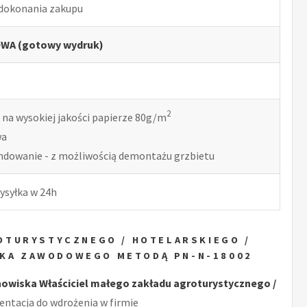
 dokonania zakupu
WA (gotowy wydruk)
2
 na wysokiej jakości papierze 80g/m
wa
indowanie - z możliwością demontażu grzbietu
ysyłka w 24h
OTURYSTYCZNEGO / HOTELARSKIEGO /
YKA ZAWODOWEGO METODĄ PN-N-18002
wiska Właściciel małego zakładu agroturystycznego /
ntacja do wdrożenia w firmie