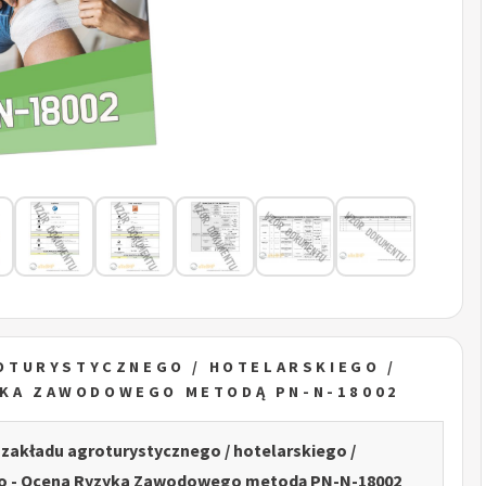
OTURYSTYCZNEGO / HOTELARSKIEGO /
YKA ZAWODOWEGO METODĄ PN-N-18002
 zakładu agroturystycznego / hotelarskiego /
o - Ocena Ryzyka Zawodowego metodą PN-N-18002