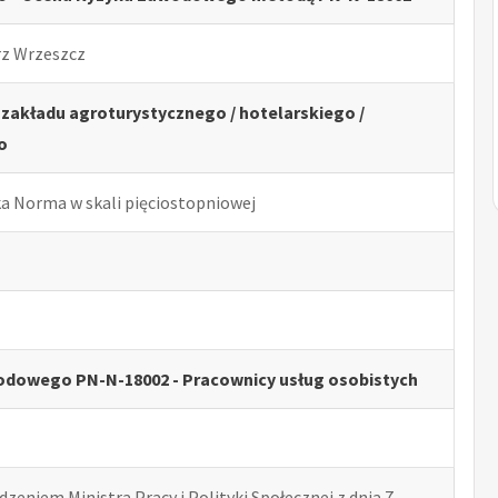
rz Wrzeszcz
 zakładu agroturystycznego / hotelarskiego /
o
ka Norma w skali pięciostopniowej
odowego PN-N-18002 - Pracownicy usług osobistych
zeniem Ministra Pracy i Polityki Społecznej z dnia 7