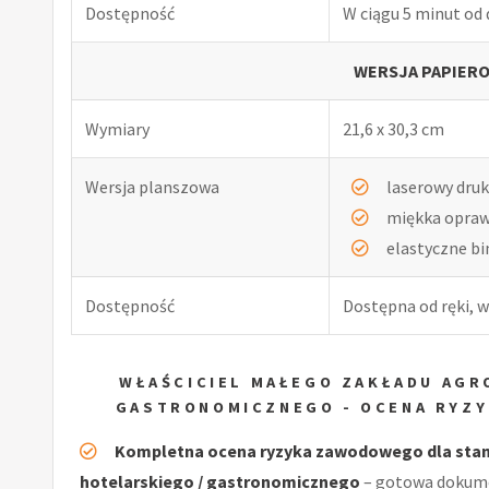
Dostępność
W ciągu 5 minut od
WERSJA PAPIERO
Wymiary
21,6 x 30,3 cm
Wersja planszowa
laserowy druk
miękka opra
elastyczne b
Dostępność
Dostępna od ręki, w
WŁAŚCICIEL MAŁEGO ZAKŁADU AGR
GASTRONOMICZNEGO - OCENA RYZ
Kompletna ocena ryzyka zawodowego dla stano
hotelarskiego / gastronomicznego
– gotowa dokume