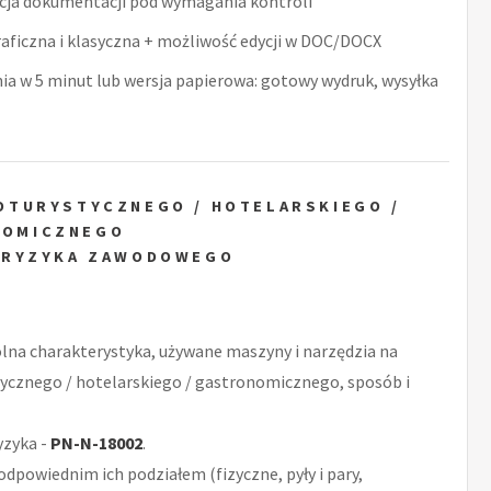
acja dokumentacji pod wymagania kontroli
raficzna i klasyczna + możliwość edycji w DOC/DOCX
nia w 5 minut lub wersja papierowa: gotowy wydruk, wysyłka
OTURYSTYCZNEGO / HOTELARSKIEGO /
NOMICZNEGO
 RYZYKA ZAWODOWEGO
ólna charakterystyka, używane maszyny i narzędzia na
tycznego / hotelarskiego / gastronomicznego, sposób i
yzyka -
PN-N-18002
.
odpowiednim ich podziałem (fizyczne, pyły i pary,