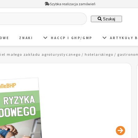
Szybka realizacja zamówień
Szukaj
DOWE
ZNAKI
HACCP I GHP/GMP
ARTYKUŁY 
ciel małego zakładu agroturystycznego / hotelarskiego / gastro