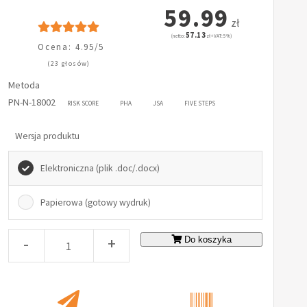
59.99
zł
57.13
(netto:
zł + VAT: 5%)
Ocena: 4.95/5
(23 głosów)
Metoda
PN-N-18002
RISK SCORE
PHA
JSA
FIVE STEPS
Wersja produktu
Elektroniczna (plik .doc/.docx)
Papierowa (gotowy wydruk)
-
+
Do koszyka