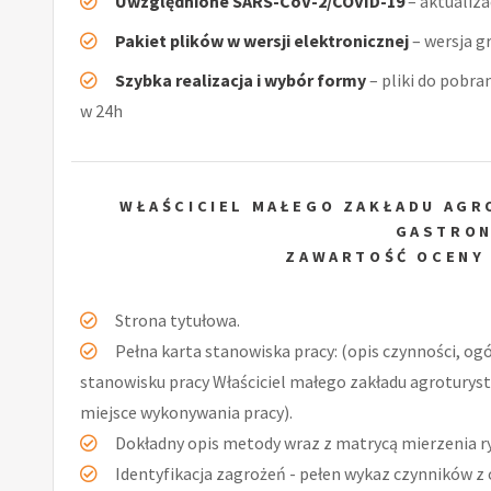
Uwzględnione SARS-CoV-2/COVID-19
– aktualiz
Pakiet plików w wersji elektronicznej
– wersja g
Szybka realizacja i wybór formy
– pliki do pobra
w 24h
WŁAŚCICIEL MAŁEGO ZAKŁADU AGR
GASTRO
ZAWARTOŚĆ OCENY
Strona tytułowa.
Pełna karta stanowiska pracy: (opis czynności, og
stanowisku pracy Właściciel małego zakładu agroturys
miejsce wykonywania pracy).
Dokładny opis metody wraz z matrycą mierzenia r
Identyfikacja zagrożeń - pełen wykaz czynników z 