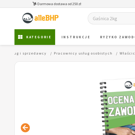
Darmowa dostawa od 250 zł
KATEGORIE
INSTRUKCJE
RYZYKO ZAWO
icy usług i sprzedawcy
Pracownicy usług osobistych
Właści