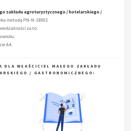
go zakładu agroturystycznego / hotelarskiego /
zyka metodą PN-N-18002
iedzialności za to.
owisku.
ie A4.
A DLA WŁAŚCICIEL MAŁEGO ZAKŁADU
ARSKIEGO / GASTRONOMICZNEGO: