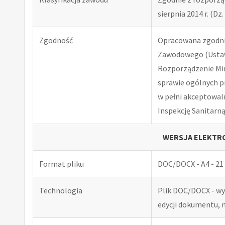
sierpnia 2014 r. (Dz. 
Zgodność
Opracowana zgodnie
Zawodowego (Ustawa
Rozporządzenie Minis
sprawie ogólnych p
w pełni akceptowal
Inspekcję Sanitarną
WERSJA ELEKTRO
Format pliku
DOC/DOCX - A4 - 21 
Technologia
Plik DOC/DOCX - w
edycji dokumentu, 