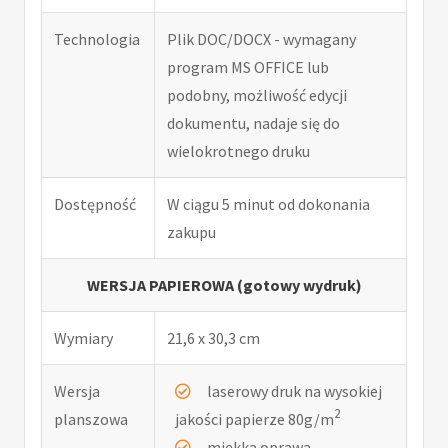
Technologia
Plik DOC/DOCX - wymagany
program MS OFFICE lub
podobny, możliwość edycji
dokumentu, nadaje się do
wielokrotnego druku
Dostępność
W ciągu 5 minut od dokonania
zakupu
WERSJA PAPIEROWA (gotowy wydruk)
Wymiary
21,6 x 30,3 cm
Wersja
laserowy druk na wysokiej
2
planszowa
jakości papierze 80g/m
miękka oprawa