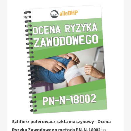
Szlifierz polerowacz szkła maszynowy - Ocena
Ryzyka Zawodowego metodą PN-N-18002
to