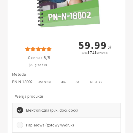
59.99
zł
57.13
(netto:
zł + VAT: 5%)
Ocena: 5/5
(23 głosów)
Metoda
PN-N-18002
RISK SCORE
PHA
JSA
FIVE STEPS
Wersja produktu
Elektroniczna (plik .doc/.docx)
Papierowa (gotowy wydruk)