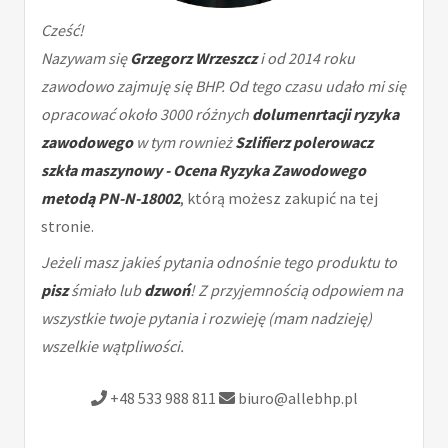
Cześć!
Nazywam się
Grzegorz Wrzeszcz
i od 2014 roku
zawodowo zajmuję się BHP. Od tego czasu udało mi się
opracować około 3000 różnych
dolumenrtacji ryzyka
zawodowego
w tym rownież
Szlifierz polerowacz
szkła maszynowy - Ocena Ryzyka Zawodowego
metodą PN-N-18002
, którą możesz zakupić na tej
stronie.
Jeżeli masz jakieś pytania odnośnie tego produktu to
pisz
śmiało lub
dzwoń
! Z przyjemnością odpowiem na
wszystkie twoje pytania i rozwieję (mam nadzieję)
wszelkie wątpliwości.
+48 533 988 811
biuro@allebhp.pl