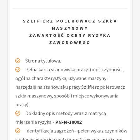
SZLIFIERZ POLEROWACZ SZKŁA
MASZYNOWY
ZAWARTOŚĆ OCENY RYZYKA
ZAWODOWEGO
Strona tytułowa.
Pełna karta stanowiska pracy: (opis czynności,
ogólna charakterystyka, używane maszyny i
narzędzia na stanowisku pracy Szlifierz polerowacz
szkła maszynowy, sposób i miejsce wykonywania
pracy).
Dokładny opis metody wraz z matrycą
mierzenia ryzyka -
PN-N-18002
.
Identyfikacja zagrożeń - pełen wykaz czynników
z odpowiednim ich podziałem (fizyczne, pyły i pary,