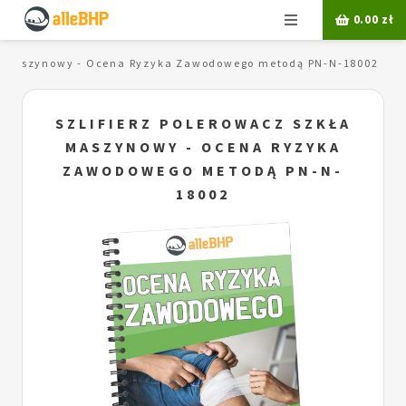
Menu
0.00
zł
kła maszynowy - Ocena Ryzyka Zawodowego metodą PN-N-18002
SZLIFIERZ POLEROWACZ SZKŁA
MASZYNOWY - OCENA RYZYKA
ZAWODOWEGO METODĄ PN-N-
18002