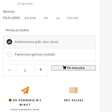
(31 głosów)
Metoda
PN-N-18002
RISK SCORE
PHA
JSA
FIVE STEPS
Wersja produktu
Elektroniczna (plik .doc/.docx)
Papierowa (gotowy wydruk)
-
+
Do koszyka
DO POBRANIA W 5
ORZ-931301
MINUT
(PRZY PŁATNOŚCI TPAY)