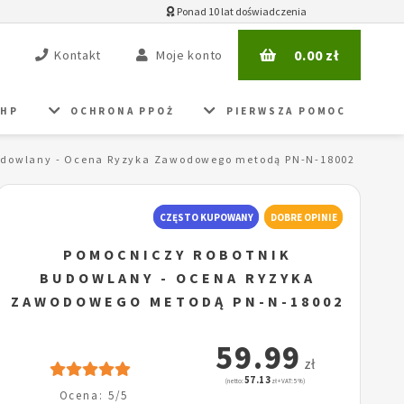
Ponad 10 lat doświadczenia
0.00
zł
Kontakt
Moje konto
BHP
OCHRONA PPOŻ
PIERWSZA POMOC
udowlany - Ocena Ryzyka Zawodowego metodą PN-N-18002
CZĘSTO KUPOWANY
DOBRE OPINIE
POMOCNICZY ROBOTNIK
BUDOWLANY - OCENA RYZYKA
ZAWODOWEGO METODĄ PN-N-18002
59.99
zł
57.13
(netto:
zł + VAT: 5%)
Ocena: 5/5