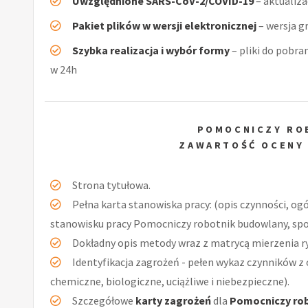
Uwzględnione SARS-CoV-2/COVID-19
– aktualiz
Pakiet plików w wersji elektronicznej
– wersja g
Szybka realizacja i wybór formy
– pliki do pobra
w 24h
POMOCNICZY RO
ZAWARTOŚĆ OCENY
Strona tytułowa.
Pełna karta stanowiska pracy: (opis czynności, og
stanowisku pracy Pomocniczy robotnik budowlany, spo
Dokładny opis metody wraz z matrycą mierzenia r
Identyfikacja zagrożeń - pełen wykaz czynników z 
chemiczne, biologiczne, uciążliwe i niebezpieczne).
Szczegółowe
karty zagrożeń
dla
Pomocniczy ro