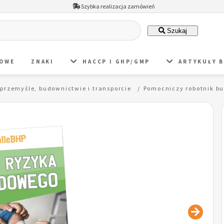
Szybka realizacja zamówień
Szukaj
DOWE
ZNAKI
HACCP I GHP/GMP
ARTYKUŁY 
 przemyśle, budownictwie i transporcie
Pomocniczy robotnik b