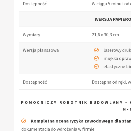
Dostępność
W ciągu 5 minut od
WERSJA PAPIERO
Wymiary
21,6 x 30,3 cm
Wersja planszowa
laserowy druk
miękka opra
elastyczne b
Dostępność
Dostępna od ręki, w
POMOCNICZY ROBOTNIK BUDOWLANY -
N-
Kompletna ocena ryzyka zawodowego dla sta
dokumentacja do wdrożenia w firmie