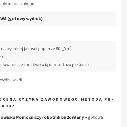
 dokonania zakupu
WA (gotowy wydruk)
2
 na wysokiej jakości papierze 80g/m
wa
indowanie - z możliwością demontażu grzbietu
ysyłka w 24h
 OCENA RYZYKA ZAWODOWEGO METODĄ PN-
18002
nowiska Pomocniczy robotnik budowlany
– gotowa