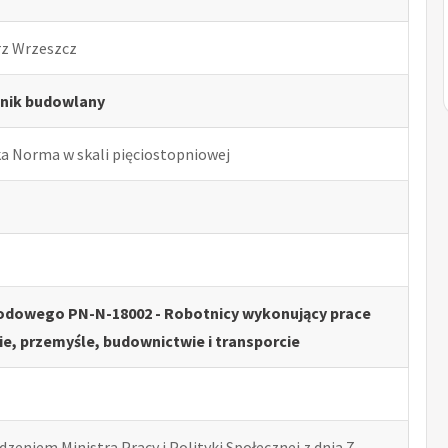
rz Wrzeszcz
nik budowlany
ka Norma w skali pięciostopniowej
odowego PN-N-18002 - Robotnicy wykonujący prace
ie, przemyśle, budownictwie i transporcie
zeniem Ministra Pracy i Polityki Społecznej z dnia 7