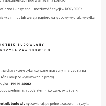
acja dokumentacji pod wymagania kontroli
raficzna i klasyczna + możliwość edycji w DOC/DOCX
nia w 5 minut lub wersja papierowa: gotowy wydruk, wysyłka
BOTNIK BUDOWLANY
 RYZYKA ZAWODOWEGO
ólna charakterystyka, używane maszyny i narzędzia na
sób i miejsce wykonywania pracy).
yzyka -
PN-N-18002
.
odpowiednim ich podziałem (fizyczne, pyły i pary,
botnik budowlany
zawierające pełne szacowanie ryzyka