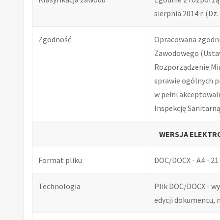
sierpnia 2014 r. (Dz. 
Zgodność
Opracowana zgodnie
Zawodowego (Ustawa
Rozporządzenie Minis
sprawie ogólnych p
w pełni akceptowal
Inspekcję Sanitarną
WERSJA ELEKTRO
Format pliku
DOC/DOCX - A4 - 21 
Technologia
Plik DOC/DOCX - w
edycji dokumentu, 