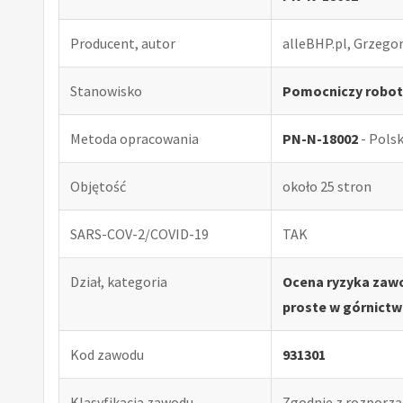
Producent, autor
alleBHP.pl, Grzego
Stanowisko
Pomocniczy robot
Metoda opracowania
PN-N-18002
- Pols
Objętość
około 25 stron
SARS-COV-2/COVID-19
TAK
Dział, kategoria
Ocena ryzyka zaw
proste w górnictw
Kod zawodu
931301
Klasyfikacja zawodu
Zgodnie z rozporząd