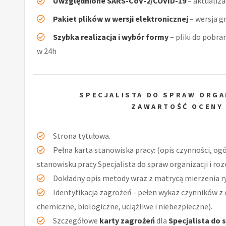
Uwzględnione SARS-CoV-2/COVID-19
– aktualiz
Pakiet plików w wersji elektronicznej
– wersja g
Szybka realizacja i wybór formy
– pliki do pobra
w 24h
SPECJALISTA DO SPRAW ORGA
ZAWARTOŚĆ OCENY
Strona tytułowa.
Pełna karta stanowiska pracy: (opis czynności, og
stanowisku pracy Specjalista do spraw organizacji i ro
Dokładny opis metody wraz z matrycą mierzenia r
Identyfikacja zagrożeń - pełen wykaz czynników z 
chemiczne, biologiczne, uciążliwe i niebezpieczne).
Szczegółowe
karty zagrożeń
dla
Specjalista do 