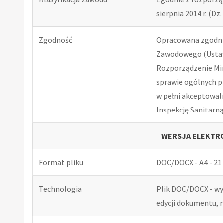
sierpnia 2014 r. (Dz. 
Zgodność
Opracowana zgodnie
Zawodowego (Ustawa
Rozporządzenie Minis
sprawie ogólnych p
w pełni akceptowal
Inspekcję Sanitarną
WERSJA ELEKTRO
Format pliku
DOC/DOCX - A4 - 21 
Technologia
Plik DOC/DOCX - w
edycji dokumentu, 