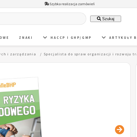
Szybka realizacja zamówień
Szukaj
DOWE
ZNAKI
HACCP I GHP/GMP
ARTYKUŁY 
ych i zarządzania
Specjalista do spraw organizacji i rozwoju