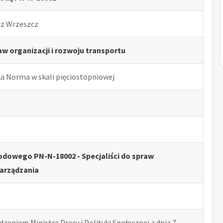
rz Wrzeszcz
aw organizacji i rozwoju transportu
ka Norma w skali pięciostopniowej
dowego PN-N-18002 - Specjaliści do spraw
arządzania
zeniem Ministra Pracy i Polityki Społecznej z dnia 7