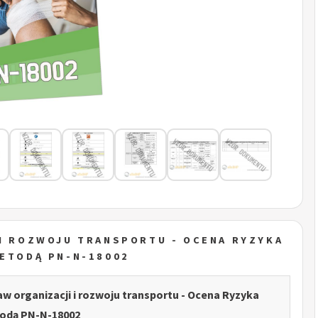
 I ROZWOJU TRANSPORTU - OCENA RYZYKA
ETODĄ PN-N-18002
aw organizacji i rozwoju transportu - Ocena Ryzyka
dą PN-N-18002