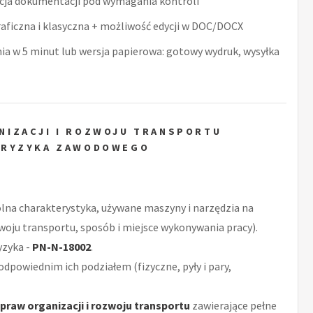
acja dokumentacji pod wymagania kontroli
raficzna i klasyczna + możliwość edycji w DOC/DOCX
nia w 5 minut lub wersja papierowa: gotowy wydruk, wysyłka
NIZACJI I ROZWOJU TRANSPORTU
 RYZYKA ZAWODOWEGO
ólna charakterystyka, używane maszyny i narzędzia na
zwoju transportu, sposób i miejsce wykonywania pracy).
yzyka -
PN-N-18002
.
odpowiednim ich podziałem (fizyczne, pyły i pary,
spraw organizacji i rozwoju transportu
zawierające pełne