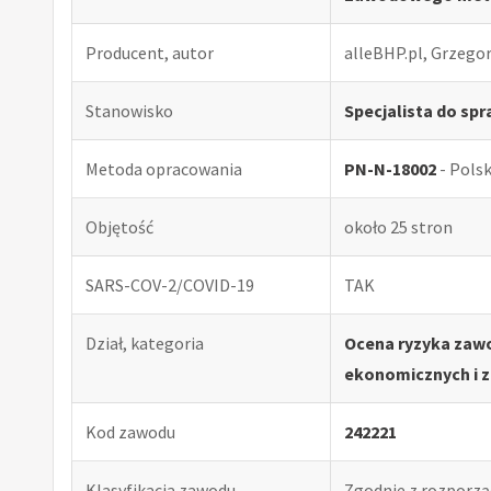
Producent, autor
alleBHP.pl, Grzego
Stanowisko
Specjalista do spr
Metoda opracowania
PN-N-18002
- Pols
Objętość
około 25 stron
SARS-COV-2/COVID-19
TAK
Dział, kategoria
Ocena ryzyka zawo
ekonomicznych i z
Kod zawodu
242221
Klasyfikacja zawodu
Zgodnie z rozporząd