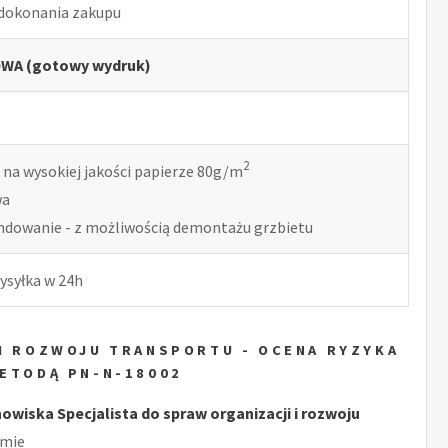
 dokonania zakupu
WA (gotowy wydruk)
2
 na wysokiej jakości papierze 80g/m
wa
indowanie - z możliwością demontażu grzbietu
ysyłka w 24h
 I ROZWOJU TRANSPORTU - OCENA RYZYKA
ETODĄ PN-N-18002
iska Specjalista do spraw organizacji i rozwoju
rmie