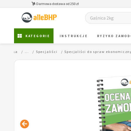
Darmowa dostawa od 250 zł
KATEGORIE
INSTRUKCJE
RYZYKO ZAWO
na główna
...
Specjaliści
Specjaliści do spraw ekonomiczn