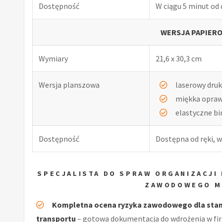
Dostępność
W ciągu 5 minut od
WERSJA PAPIERO
Wymiary
21,6 x 30,3 cm
Wersja planszowa
laserowy druk
miękka opra
elastyczne b
Dostępność
Dostępna od ręki, w
SPECJALISTA DO SPRAW ORGANIZACJI
ZAWODOWEGO M
Kompletna ocena ryzyka zawodowego dla stanow
transportu
– gotowa dokumentacja do wdrożenia w fi