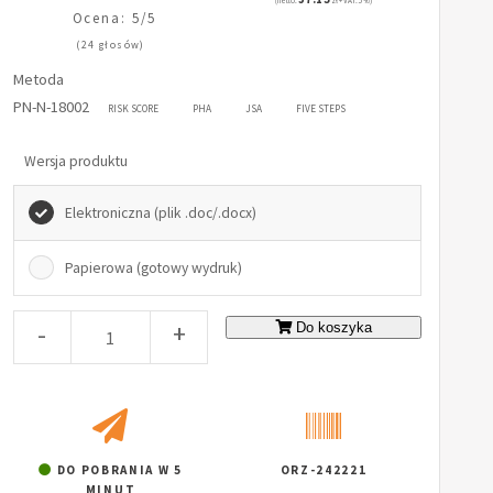
(netto:
zł + VAT: 5%)
Ocena: 5/5
(24 głosów)
Metoda
PN-N-18002
RISK SCORE
PHA
JSA
FIVE STEPS
Wersja produktu
Elektroniczna (plik .doc/.docx)
Papierowa (gotowy wydruk)
-
+
Do koszyka
DO POBRANIA W 5
ORZ-242221
MINUT