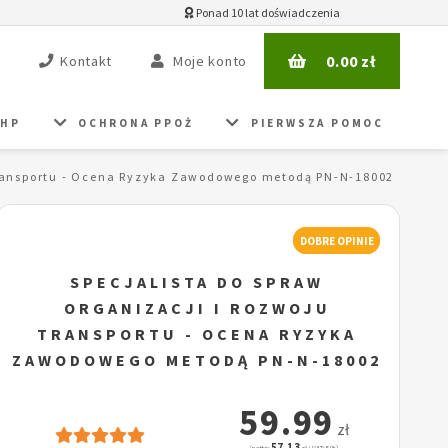
Ponad 10 lat doświadczenia
0.00
zł
Kontakt
Moje konto
BHP
OCHRONA PPOŻ
PIERWSZA POMOC
 transportu - Ocena Ryzyka Zawodowego metodą PN-N-18002
DOBRE OPINIE
SPECJALISTA DO SPRAW
ORGANIZACJI I ROZWOJU
TRANSPORTU - OCENA RYZYKA
ZAWODOWEGO METODĄ PN-N-18002
59.99
zł
57.13