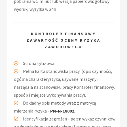
pobrania w 5 minut lub wersja papierowa: gotowy
wydruk, wysyłka w 24h
KONTROLER FINANSOWY
ZAWARTOŚĆ OCENY RYZYKA
ZAWODOWEGO
Strona tytułowa.
Pełna karta stanowiska pracy: (opis czynności,
ogólna charakterystyka, używane maszyny i
narzędzia na stanowisku pracy Kontroler finansowy,
sposób i miejsce wykonywania pracy).
Dokładny opis metody wraz z matrycą
mierzenia ryzyka -
PN-N-18002
.
Identyfikacja zagrożeń - pełen wykaz czynników
z odpowiednim ich podziałem (fizyczne, pyły i pary,