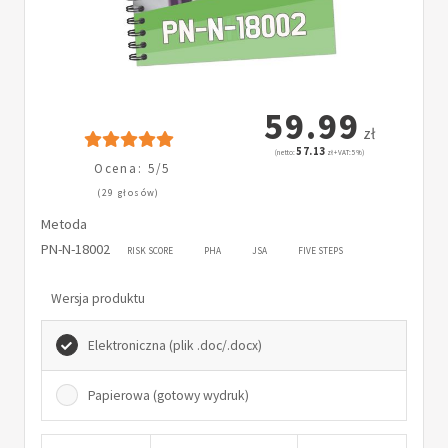
59.99
zł
57.13
(netto:
zł + VAT: 5%)
Ocena: 5/5
(29 głosów)
Metoda
PN-N-18002
RISK SCORE
PHA
JSA
FIVE STEPS
Wersja produktu
Elektroniczna (plik .doc/.docx)
Papierowa (gotowy wydruk)