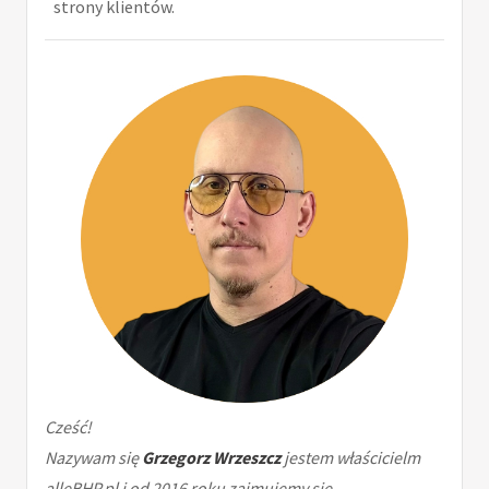
strony klientów.
Cześć!
Nazywam się
Grzegorz Wrzeszcz
jestem właścicielm
alleBHP.pl i od 2016 roku zajmujemy się