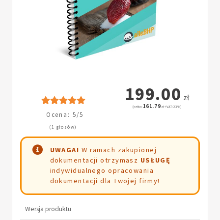
199.00
zł
161.79
(netto:
zł + VAT: 23%)
Ocena: 5/5
(1 głosów)
UWAGA!
W ramach zakupionej
dokumentacji otrzymasz
USŁUGĘ
indywidualnego opracowania
dokumentacji dla Twojej firmy!
Wersja produktu