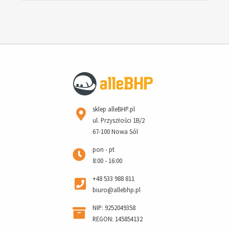
sklep alleBHP.pl
ul. Przyszłości 1B/2
67-100 Nowa Sól
pon - pt
8:00 - 16:00
+48 533 988 811
biuro@allebhp.pl
NIP: 9252049358
REGON: 145854132