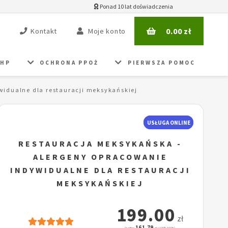
Ponad 10 lat doświadczenia
0.00
zł
Kontakt
Moje konto
BHP
OCHRONA PPOŻ
PIERWSZA POMOC
idualne dla restauracji meksykańskiej
USŁUGA ONLINE
RESTAURACJA MEKSYKAŃSKA -
ALERGENY OPRACOWANIE
INDYWIDUALNE DLA RESTAURACJI
MEKSYKAŃSKIEJ
199.00
zł
161.79