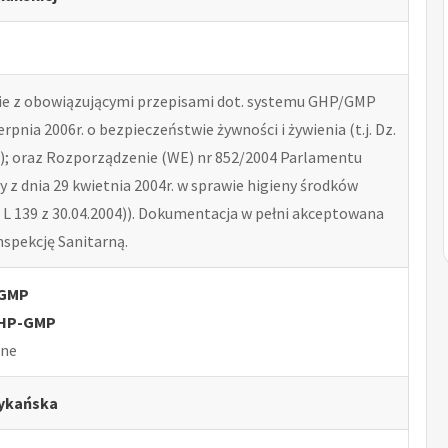
e z obowiązującymi przepisami dot. systemu GHP/GMP
erpnia 2006r. o bezpieczeństwie żywności i żywienia (t.j. Dz.
41); oraz Rozporządzenie (WE) nr 852/2004 Parlamentu
y z dnia 29 kwietnia 2004r. w sprawie higieny środków
 L 139 z 30.04.2004)). Dokumentacja w pełni akceptowana
spekcję Sanitarną.
-GMP
GHP-GMP
lne
ykańska