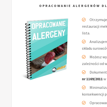
OPRACOWANIE ALERGENÓW DL
Otrzymuj
restauracji mek
lista.
Analizuje
składu surowcó
Możesz wy
zależności od 
Dokumenta
nr 1169/2011
w 
Minimaliz
konsekwencji po
Opracowan