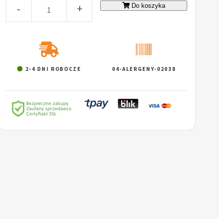
-
+
Do koszyka
2-4 DNI ROBOCZE
04-ALERGENY-02038