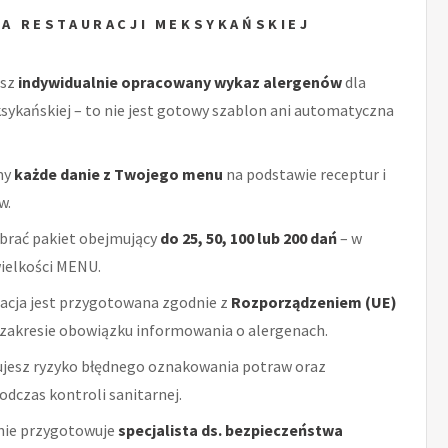
A RESTAURACJI MEKSYKAŃSKIEJ
esz
indywidualnie opracowany wykaz alergenów
dla
sykańskiej – to nie jest gotowy szablon ani automatyczna
my
każde danie z Twojego menu
na podstawie receptur i
w.
brać pakiet obejmujący
do 25, 50, 100 lub 200 dań
– w
wielkości MENU.
cja jest przygotowana zgodnie z
Rozporządzeniem (UE)
zakresie obowiązku informowania o alergenach.
ujesz ryzyko błędnego oznakowania potraw oraz
dczas kontroli sanitarnej.
ie przygotowuje
specjalista ds. bezpieczeństwa