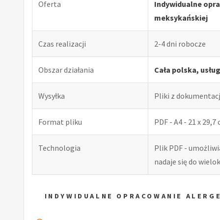
Oferta
Indywidualne opra
meksykańskiej
Czas realizacji
2-4 dni robocze
Obszar działania
Cała polska, usłu
Wysyłka
Pliki z dokumentac
Format pliku
PDF - A4 - 21 x 29,7
Technologia
Plik PDF - umożliw
nadaje się do wiel
INDYWIDUALNE OPRACOWANIE ALERG