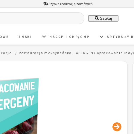
Szybka realizacja zamówień
Szukaj
DOWE
ZNAKI
HACCP I GHP/GMP
ARTYKUŁY 
uracje
Restauracja meksykańska - ALERGENY opracowanie indyw