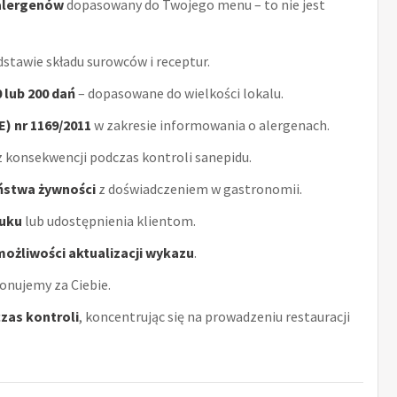
alergenów
dopasowany do Twojego menu – to nie jest
stawie składu surowców i receptur.
0 lub 200 dań
– dopasowane do wielkości lokalu.
) nr 1169/2011
w zakresie informowania o alergenach.
 konsekwencji podczas kontroli sanepidu.
eństwa żywności
z doświadczeniem w gastronomii.
uku
lub udostępnienia klientom.
możliwości aktualizacji wykazu
.
onujemy za Ciebie.
zas kontroli
, koncentrując się na prowadzeniu restauracji