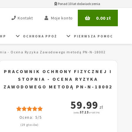
Ponad 10 lat doświadczenia
0.00
zł
Kontakt
Moje konto
BHP
OCHRONA PPOŻ
PIERWSZA POMOC
opnia - Ocena Ryzyka Zawodowego metodą PN-N-18002
PRACOWNIK OCHRONY FIZYCZNEJ I
STOPNIA - OCENA RYZYKA
ZAWODOWEGO METODĄ PN-N-18002
59.99
zł
57.13
(netto:
zł + VAT: 5%)
Ocena: 5/5
(29 głosów)