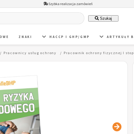
Szybka realizacja zamówień
Szukaj
DOWE
ZNAKI
HACCP I GHP/GMP
ARTYKUŁY 
Pracownicy usług ochrony
Pracownik ochrony fizycznej I st