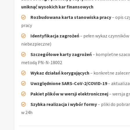
uniknąć wysokich kar finansowych
Rozbudowana karta stanowiska pracy
– opis cz
pracy
Identyfikacja zagrożeń
– pełen wykaz czynników (
niebezpieczne)
Szczegółowe karty zagrożeń
– kompletne szacow
metodą PN-N-18002
Wykaz działań korygujących
– konkretne zalecen
Uwzględnione SARS-CoV-2/COVID-19
– aktualiz
Pakiet plików w wersji elektronicznej
– wersja g
Szybka realizacja i wybór formy
– pliki do pobra
w 24h