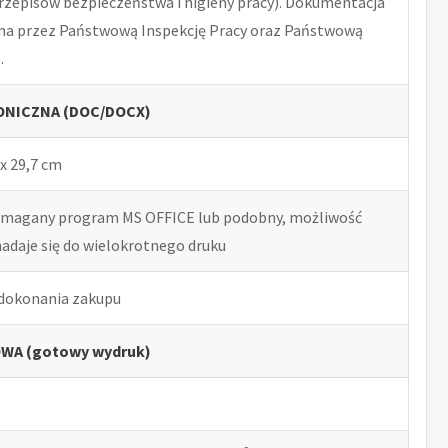
rzepisów bezpieczeństwa i higieny pracy). Dokumentacja
na przez Państwową Inspekcję Pracy oraz Państwową
.
NICZNA (DOC/DOCX)
x 29,7 cm
ymagany program MS OFFICE lub podobny, możliwość
nadaje się do wielokrotnego druku
 dokonania zakupu
WA (gotowy wydruk)