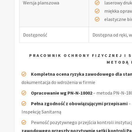
Wersja planszowa
laserowy druk
miękka opra
elastyczne b
Dostępność
Dostępna od ręki, w
PRACOWNIK OCHRONY FIZYCZNEJ I 
METODĄ 
Kompletna ocena ryzyka zawodowego dla stano
dokumentacja do wdrożenia w firmie
Opracowanie wg PN-N-18002
– metoda PN-N-1800
Pełna zgodność z obowiązującymi przepisami
–
Inspekcję Sanitarną
Pewność pozytywnego przejścia kontroli instytucj
zawodowego przeszły pozytywnie setki kontroli Pań