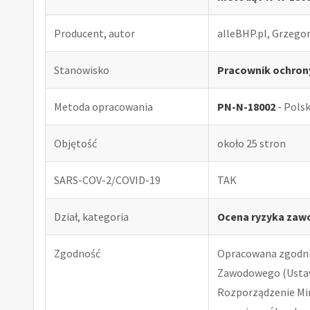
Producent, autor
alleBHP.pl, Grzego
Stanowisko
Pracownik ochrony 
Metoda opracowania
PN-N-18002
- Pols
Objętość
około 25 stron
SARS-COV-2/COVID-19
TAK
Dział, kategoria
Ocena ryzyka zaw
Zgodność
Opracowana zgodnie
Zawodowego (Ustawa
Rozporządzenie Minis