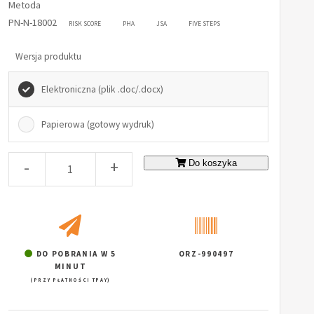
Metoda
PN-N-18002
RISK SCORE
PHA
JSA
FIVE STEPS
Wersja produktu
Elektroniczna (plik .doc/.docx)
Papierowa (gotowy wydruk)
-
+
Do koszyka
DO POBRANIA W 5
ORZ-990497
MINUT
(PRZY PŁATNOŚCI TPAY)