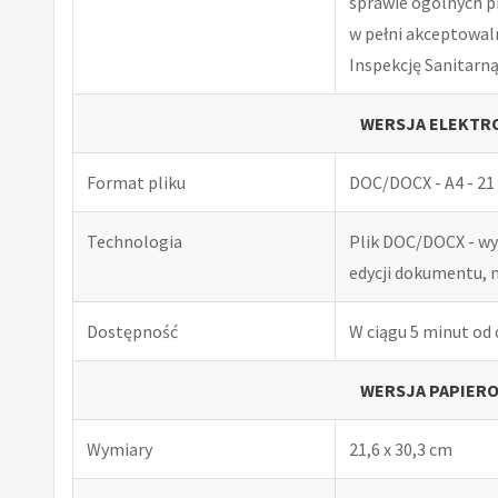
sprawie ogólnych p
w pełni akceptowal
Inspekcję Sanitarną
WERSJA ELEKTRO
Format pliku
DOC/DOCX - A4 - 21 
Technologia
Plik DOC/DOCX - w
edycji dokumentu, 
Dostępność
W ciągu 5 minut od
WERSJA PAPIERO
Wymiary
21,6 x 30,3 cm