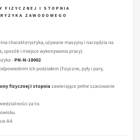
 FIZYCZNEJ I STOPNIA
 RYZYKA ZAWODOWEGO
ólna charakterystyka, używane maszyny i narzędzia na
a, sposób i miejsce wykonywania pracy).
yzyka -
PN-N-18002
.
odpowiednim ich podziałem (fizyczne, pyły i pary,
ny fizycznej I stopnia
zawierające pełne szacowanie
iedzialności za to.
owisku.
ie A4.