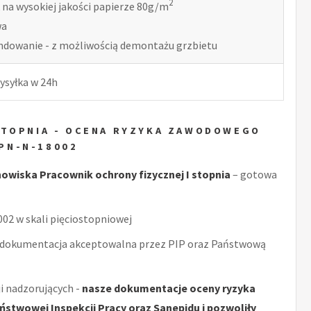
2
 na wysokiej jakości papierze 80g/m
wa
indowanie - z możliwością demontażu grzbietu
ysyłka w 24h
STOPNIA - OCENA RYZYKA ZAWODOWEGO
PN-N-18002
wiska Pracownik ochrony fizycznej I stopnia
– gotowa
2 w skali pięciostopniowej
 dokumentacja akceptowalna przez PIP oraz Państwową
i nadzorujących -
nasze dokumentacje oceny ryzyka
stwowej Inspekcji Pracy oraz Sanepidu i pozwoliły