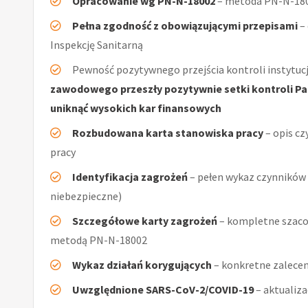
Opracowanie wg PN-N-18002
– metoda PN-N-1800
Pełna zgodność z obowiązującymi przepisami
–
Inspekcję Sanitarną
Pewność pozytywnego przejścia kontroli instytucj
zawodowego przeszły pozytywnie setki kontroli Pań
uniknąć wysokich kar finansowych
Rozbudowana karta stanowiska pracy
– opis cz
pracy
Identyfikacja zagrożeń
– pełen wykaz czynników (
niebezpieczne)
Szczegółowe karty zagrożeń
– kompletne szacow
metodą PN-N-18002
Wykaz działań korygujących
– konkretne zalecen
Uwzględnione SARS-CoV-2/COVID-19
– aktualiz