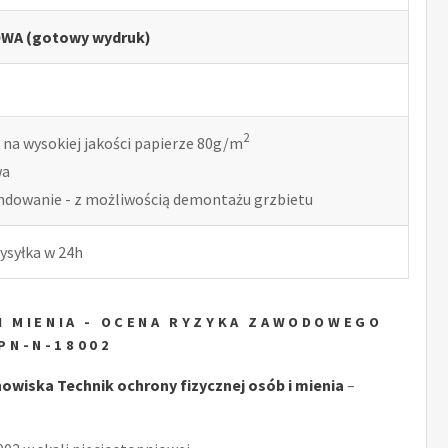
WA (gotowy wydruk)
2
 na wysokiej jakości papierze 80g/m
wa
indowanie - z możliwością demontażu grzbietu
ysyłka w 24h
I MIENIA - OCENA RYZYKA ZAWODOWEGO
PN-N-18002
wiska Technik ochrony fizycznej osób i mienia
–