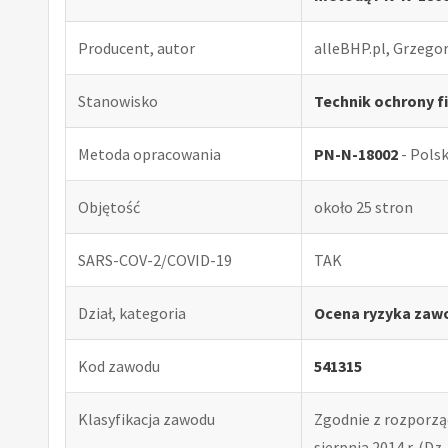
Producent, autor
alleBHP.pl, Grzego
Stanowisko
Technik ochrony fi
Metoda opracowania
PN-N-18002
- Pols
Objętość
około 25 stron
SARS-COV-2/COVID-19
TAK
Dział, kategoria
Ocena ryzyka zaw
Kod zawodu
541315
Klasyfikacja zawodu
Zgodnie z rozporząd
sierpnia 2014 r. (Dz. 