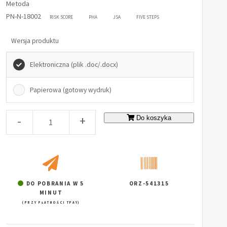
Metoda
PN-N-18002
RISK SCORE
PHA
JSA
FIVE STEPS
Wersja produktu
Elektroniczna (plik .doc/.docx)
Papierowa (gotowy wydruk)
-
+
Do koszyka
DO POBRANIA W 5
ORZ-541315
MINUT
(PRZY PŁATNOŚCI TPAY)