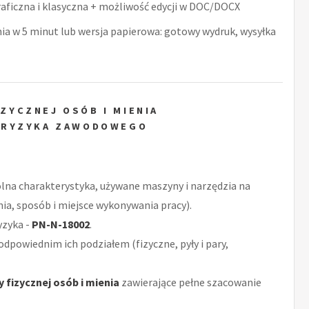
raficzna i klasyczna + możliwość edycji w DOC/DOCX
nia w 5 minut lub wersja papierowa: gotowy wydruk, wysyłka
ZYCZNEJ OSÓB I MIENIA
 RYZYKA ZAWODOWEGO
ólna charakterystyka, używane maszyny i narzędzia na
nia, sposób i miejsce wykonywania pracy).
yzyka -
PN-N-18002
.
odpowiednim ich podziałem (fizyczne, pyły i pary,
 fizycznej osób i mienia
zawierające pełne szacowanie