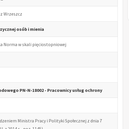
rz Wrzeszcz
zycznej osób i mienia
ka Norma w skali pięciostopniowej
odowego PN-N-18002 - Pracownicy usług ochrony
zeniem Ministra Pracy i Polityki Społecznej z dnia 7
U. z 2014 r. , poz. 1145)