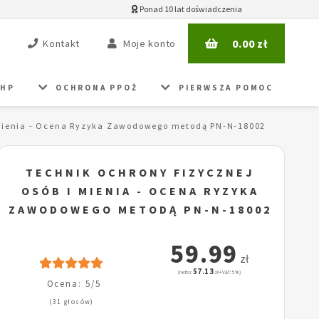
Ponad 10 lat doświadczenia
0.00
zł
Kontakt
Moje konto
BHP
OCHRONA PPOŻ
PIERWSZA POMOC
 mienia - Ocena Ryzyka Zawodowego metodą PN-N-18002
TECHNIK OCHRONY FIZYCZNEJ
OSÓB I MIENIA - OCENA RYZYKA
ZAWODOWEGO METODĄ PN-N-18002
59.99
zł
57.13
(netto:
zł + VAT: 5%)
Ocena: 5/5
(31 głosów)