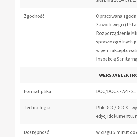
Zgodność
Opracowana zgodnie
Zawodowego (Ustawa
Rozporządzenie Minis
sprawie ogólnych p
w pełni akceptowal
Inspekcję Sanitarną
WERSJA ELEKTRO
Format pliku
DOC/DOCX - A4 - 21 
Technologia
Plik DOC/DOCX - w
edycji dokumentu, 
Dostępność
W ciągu 5 minut od