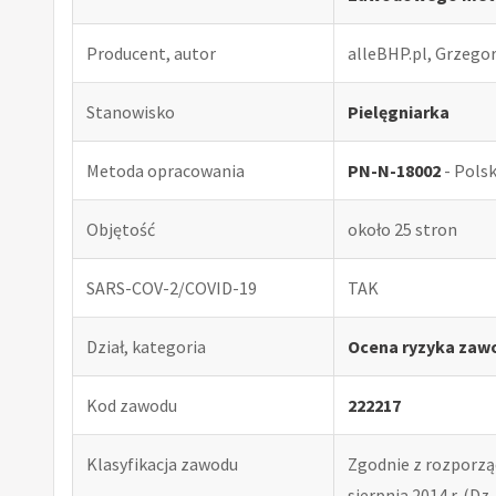
Producent, autor
alleBHP.pl, Grzego
Stanowisko
Pielęgniarka
Metoda opracowania
PN-N-18002
- Pols
Objętość
około 25 stron
SARS-COV-2/COVID-19
TAK
Dział, kategoria
Ocena ryzyka zawo
Kod zawodu
222217
Klasyfikacja zawodu
Zgodnie z rozporząd
sierpnia 2014 r. (Dz. 