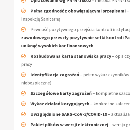
Opracowanie wg PN-N-18002
– metoda PN-N-1800
Pełna zgodność z obowiązującymi przepisami
–
Inspekcję Sanitarną
Pewność pozytywnego przejścia kontroli instytucj
zawodowego przeszły pozytywnie setki kontroli Pań
uniknąć wysokich kar finansowych
Rozbudowana karta stanowiska pracy
– opis cz
pracy
Identyfikacja zagrożeń
– pełen wykaz czynników (
niebezpieczne)
Szczegółowe karty zagrożeń
– kompletne szaco
Wykaz działań korygujących
– konkretne zalecen
Uwzględnione SARS-CoV-2/COVID-19
– aktualiz
Pakiet plików w wersji elektronicznej
– wersja g