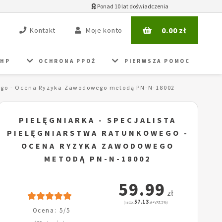
Ponad 10 lat doświadczenia
0.00
zł
Kontakt
Moje konto
BHP
OCHRONA PPOŻ
PIERWSZA POMOC
owego - Ocena Ryzyka Zawodowego metodą PN-N-18002
PIELĘGNIARKA - SPECJALISTA
PIELĘGNIARSTWA RATUNKOWEGO -
OCENA RYZYKA ZAWODOWEGO
METODĄ PN-N-18002
59.99
zł
57.13
(netto:
zł + VAT: 5%)
Ocena: 5/5