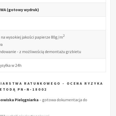
WA (gotowy wydruk)
2
 na wysokiej jakości papierze 80g/m
wa
indowanie - z możliwością demontażu grzbietu
ysyłka w 24h
GNIARSTWA RATUNKOWEGO - OCENA RYZYKA
ETODĄ PN-N-18002
owiska Pielęgniarka
– gotowa dokumentacja do