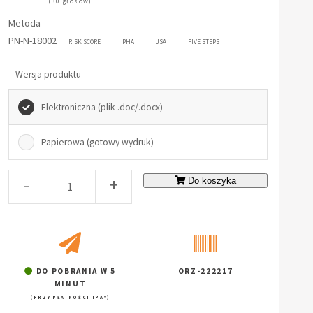
(30 głosów)
Metoda
PN-N-18002
RISK SCORE
PHA
JSA
FIVE STEPS
Wersja produktu
Elektroniczna (plik .doc/.docx)
Papierowa (gotowy wydruk)
-
+
Do koszyka
DO POBRANIA W 5
ORZ-222217
MINUT
(PRZY PŁATNOŚCI TPAY)