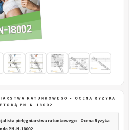
GNIARSTWA RATUNKOWEGO - OCENA RYZYKA
ETODĄ PN-N-18002
ecjalista pielęgniarstwa ratunkowego - Ocena Ryzyka
dą PN-N-18002