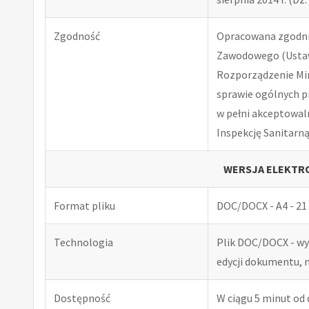
Zgodność
Opracowana zgodnie
Zawodowego (Ustawa
Rozporządzenie Minis
sprawie ogólnych p
w pełni akceptowal
Inspekcję Sanitarną
WERSJA ELEKTRO
Format pliku
DOC/DOCX - A4 - 21 
Technologia
Plik DOC/DOCX - w
edycji dokumentu, 
Dostępność
W ciągu 5 minut od