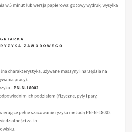
nia w 5 minut lub wersja papierowa: gotowy wydruk, wysyłka
ĘGNIARKA
 RYZYKA ZAWODOWEGO
ólna charakterystyka, używane maszyny i narzędzia na
ywania pracy).
yzyka -
PN-N-18002
.
odpowiednim ich podziałem (fizyczne, pyły i pary,
wierające pełne szacowanie ryzyka metodą PN-N-18002
iedzialności za to.
owisku.