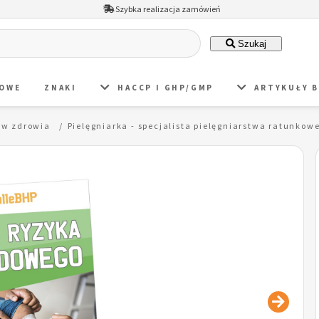
Szybka realizacja zamówień
Szukaj
DOWE
ZNAKI
HACCP I GHP/GMP
ARTYKUŁY 
raw zdrowia
Pielęgniarka - specjalista pielęgniarstwa ratunk