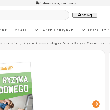
Szybka realizacja zamówień
Szukaj
DOWE
ZNAKI
HACCP I GHP/GMP
ARTYKUŁY 
raw zdrowia
Asystent stomatologa - Ocena Ryzyka Zawodowego