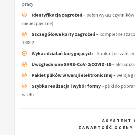
pracy
Identyfikacja zagrożeń
– pełen wykaz czynników (
niebezpieczne)
Szczegółowe karty zagrożeń
– kompletne szaco
18002
Wykaz działań korygujących
– konkretne zalecen
Uwzględnione SARS-CoV-2/COVID-19
– aktualiz
Pakiet plików w wersji elektronicznej
– wersja g
Szybka realizacja i wybór formy
– pliki do pobra
w 24h
ASYSTENT
ZAWARTOŚĆ OCENY