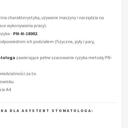
ólna charakterystyka, używane maszyny i narzędzia na
sce wykonywania pracy).
yzyka -
PN-N-18002
.
odpowiednim ich podziałem (fizyczne, pyły i pary,
atologa
zawierające pełne szacowanie ryzyka metodą PN-
iedzialności za to.
owisku.
ie A4.
YKA DLA ASYSTENT STOMATOLOGA: