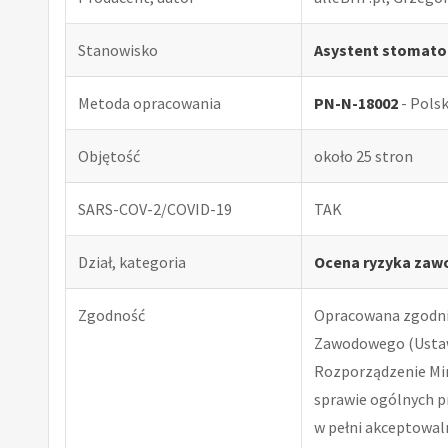
Stanowisko
Asystent stomato
Metoda opracowania
PN-N-18002
- Pols
Objętość
około 25 stron
SARS-COV-2/COVID-19
TAK
Dział, kategoria
Ocena ryzyka zawo
Zgodność
Opracowana zgodnie
Zawodowego (Ustawa
Rozporządzenie Minis
sprawie ogólnych p
w pełni akceptowal