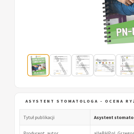
ASYSTENT STOMATOLOGA - OCENA R
Tytuł publikacji
Asystent stomato
Producent, autor
alleBHP.pl, Grzego