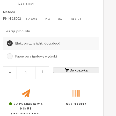
(21 głosów)
Metoda
PN-N-18002
RISK SCORE
PHA
JSA
FIVE STEPS
Wersja produktu
Elektroniczna (plik .doc/.docx)
Papierowa (gotowy wydruk)
-
+
Do koszyka
DO POBRANIA W 5
ORZ-990097
MINUT
(PRZY PŁATNOŚCI TPAY)