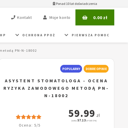
Ponad 10 lat doświadczenia
0.00
zł
Kontakt
Moje konto
BHP
OCHRONA PPOŻ
PIERWSZA POMOC
 metodą PN-N-18002
POPULARNY
DOBRE OPINIE
ASYSTENT STOMATOLOGA - OCENA
RYZYKA ZAWODOWEGO METODĄ PN-
N-18002
59.99
zł
57.13
(netto:
zł + VAT: 5%)
Ocena: 5/5