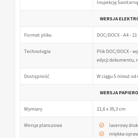
Inspekcję Sanitarną
WERSJA ELEKTRO
Format pliku
DOC/DOCX - A4 - 21 
Technologia
Plik DOC/DOCX - w
edycji dokumentu, 
Dostępność
W ciągu 5 minut od
WERSJA PAPIERO
Wymiary
21,6 x 30,3 cm
Wersja planszowa
laserowy druk
miękka opra