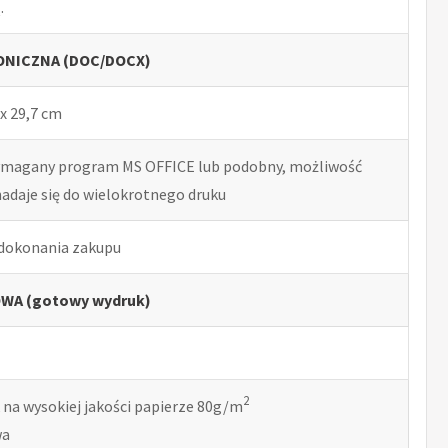
.
NICZNA (DOC/DOCX)
x 29,7 cm
ymagany program MS OFFICE lub podobny, możliwość
nadaje się do wielokrotnego druku
 dokonania zakupu
WA (gotowy wydruk)
2
 na wysokiej jakości papierze 80g/m
wa