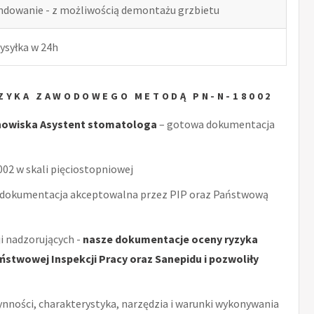
indowanie - z możliwością demontażu grzbietu
ysyłka w 24h
YZYKA ZAWODOWEGO METODĄ PN-N-18002
nowiska Asystent stomatologa
– gotowa dokumentacja
2 w skali pięciostopniowej
 dokumentacja akceptowalna przez PIP oraz Państwową
i nadzorujących -
nasze dokumentacje oceny ryzyka
stwowej Inspekcji Pracy oraz Sanepidu i pozwoliły
ynności, charakterystyka, narzędzia i warunki wykonywania