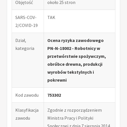
Objętość
około 25 stron
SARS-COV-
TAK
2/COVID-19
Dział,
Ocena ryzyka zawodowego
kategoria
PN-N-18002 - Robotnicy w
przetwórstwie spożywczym,
obróbce drewna, produkcji
wyrobów tekstylnych i
pokrewni
Kod zawodu
753302
Klasyfikacja
Zgodnie z rozporządzeniem
zawodu
Ministra Pracy i Polityki
Społecznej z dnia 7 sierpnia 2014