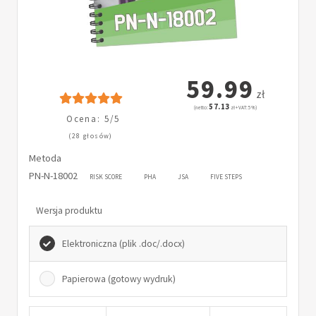
59.99
zł
57.13
(netto:
zł + VAT: 5%)
Ocena: 5/5
(28 głosów)
Metoda
PN-N-18002
RISK SCORE
PHA
JSA
FIVE STEPS
Wersja produktu
Elektroniczna (plik .doc/.docx)
Papierowa (gotowy wydruk)